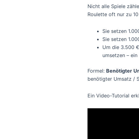
Nicht alle Spiele zähl
Roulette oft nur zu 10
Sie setzen 1.0
Sie setzen 1.00
Um die 3.500 € 
umsetzen – ein 
Formel:
Benötigter U
benötigter Umsatz / 
Ein Video-Tutorial er