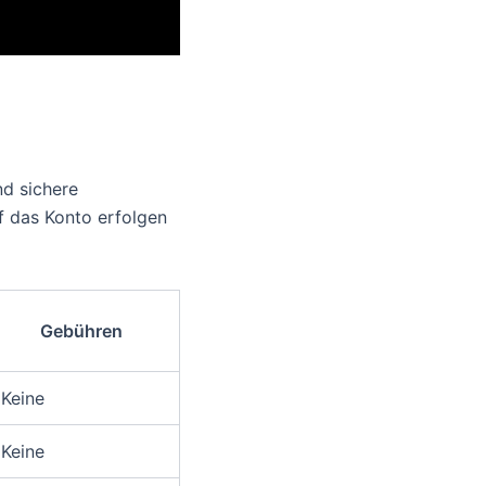
nd sichere
f das Konto erfolgen
Gebühren
Keine
Keine