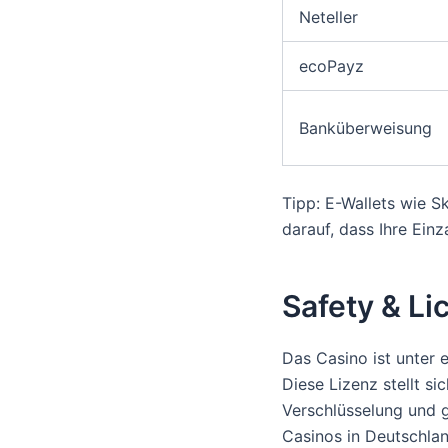
Neteller
ecoPayz
Banküberweisung
Tipp: E-Wallets wie Sk
darauf, dass Ihre Ei
Safety & Li
Das Casino ist unter 
Diese Lizenz stellt s
Verschlüsselung und g
Casinos in Deutschlan