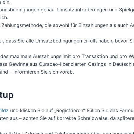
 ein.
Bonusbedingungen genau: Umsatzanforderungen und Spiel
ich.
e Zahlungsmethode, die sowohl für Einzahlungen als auch 
her, dass Sie alle Umsatzbedingungen erfüllt haben, bevor S
 das maximale Auszahlungslimit pro Transaktion und pro W
dass Gewinne aus Curacao-lizenzierten Casinos in Deutsch
sind – informieren Sie sich vorab.
tup
ildz
und klicken Sie auf „Registrieren”. Füllen Sie das Formul
aten aus – achten Sie auf korrekte Schreibweise, da späte
 Ihre E-Mail-Adresse und Telefonnummer über den zugesand