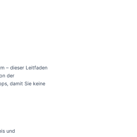
rm – dieser Leitfaden
von der
pps, damit Sie keine
eis und