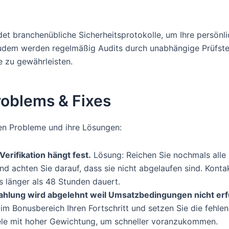
et branchenübliche Sicherheitsprotokolle, um Ihre persönli
udem werden regelmäßig Audits durch unabhängige Prüfste
e zu gewährleisten.
oblems & Fixes
ten Probleme und ihre Lösungen:
erifikation hängt fest.
Lösung: Reichen Sie nochmals alle
nd achten Sie darauf, dass sie nicht abgelaufen sind. Konta
es länger als 48 Stunden dauert.
hlung wird abgelehnt weil Umsatzbedingungen nicht erfü
 im Bonusbereich Ihren Fortschritt und setzen Sie die feh
ele mit hoher Gewichtung, um schneller voranzukommen.