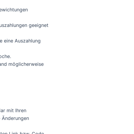
gewichtungen
Auszahlungen geeignet
ie eine Auszahlung
oche.
land möglicherweise
ar mit Ihren
re Änderungen
ten Link bzw. Code.