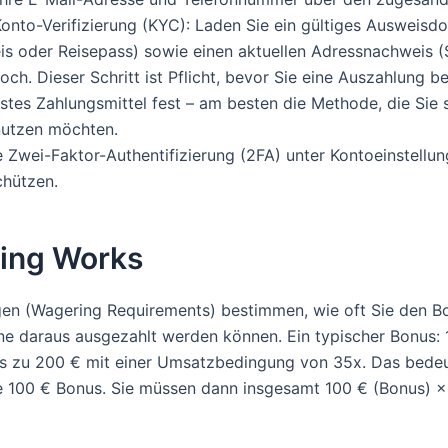
Konto-Verifizierung (KYC): Laden Sie ein gültiges Ausweis
is oder Reisepass) sowie einen aktuellen Adressnachweis 
ch. Dieser Schritt ist Pflicht, bevor Sie eine Auszahlung 
rstes Zahlungsmittel fest – am besten die Methode, die Sie 
utzen möchten.
e Zwei-Faktor-Authentifizierung (2FA) unter Kontoeinstellun
chützen.
ing Works
en (Wagering Requirements) bestimmen, wie oft Sie den 
e daraus ausgezahlt werden können. Ein typischer Bonus:
 zu 200 € mit einer Umsatzbedingung von 35x. Das bedeu
ie 100 € Bonus. Sie müssen dann insgesamt 100 € (Bonus) 