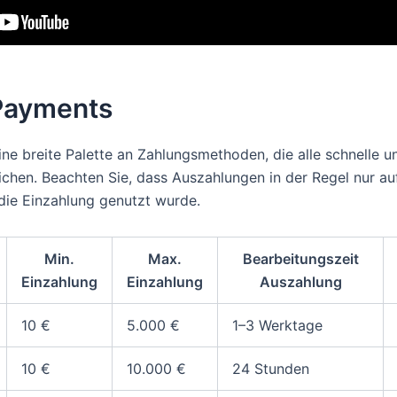
Payments
ine breite Palette an Zahlungsmethoden, die alle schnelle u
chen. Beachten Sie, dass Auszahlungen in der Regel nur au
die Einzahlung genutzt wurde.
Min.
Max.
Bearbeitungszeit
Einzahlung
Einzahlung
Auszahlung
10 €
5.000 €
1–3 Werktage
10 €
10.000 €
24 Stunden