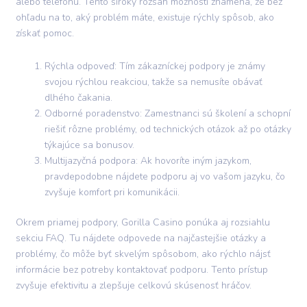
alebo telefónu. Tento široký rozsah možností znamená, že bez
ohľadu na to, aký problém máte, existuje rýchly spôsob, ako
získať pomoc.
Rýchla odpoveď: Tím zákazníckej podpory je známy
svojou rýchlou reakciou, takže sa nemusíte obávať
dlhého čakania.
Odborné poradenstvo: Zamestnanci sú školení a schopní
riešiť rôzne problémy, od technických otázok až po otázky
týkajúce sa bonusov.
Multijazyčná podpora: Ak hovoríte iným jazykom,
pravdepodobne nájdete podporu aj vo vašom jazyku, čo
zvyšuje komfort pri komunikácii.
Okrem priamej podpory, Gorilla Casino ponúka aj rozsiahlu
sekciu FAQ. Tu nájdete odpovede na najčastejšie otázky a
problémy, čo môže byť skvelým spôsobom, ako rýchlo nájsť
informácie bez potreby kontaktovať podporu. Tento prístup
zvyšuje efektivitu a zlepšuje celkovú skúsenosť hráčov.