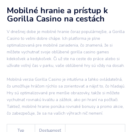
Mobilné hranie a prístup k
Gorilla Casino na cestách
V dnešnej dobe je mobilné hranie čoraz populárnejšie, a Gorilla
Casino to veľmi dobre chápe. Ich platforma je plne
optimalizovaná pre mobilné zariadenia, čo znamená, že si
môžete vychutnať svoje obľúbené gorilla casino games
kdekoľvek a kedykoľvek. Či už ste na ceste do práce alebo si
užívate voľný čas v parku, vaše obľúbené hry sú vždy na dosah.
Mobilná verzia Gorilla Casino je intuitívna a ľahko ovládateľná,
čo umožňuje hráčom rýchlo sa zorientovať a nájsť to, čo hľadajú.
Hry sú optimalizované pre menšie obrazovky, takže si môžete
vychutnať rovnakú kvalitu a zážitok, ako pri hraní na počítači.
Taktiež, mobilné hranie ponúka rovnaké bonusy a promo akcie,
čo zabezpečuje, že sa na vašich výhrach nič nemení.
Typ
Dostupnosť