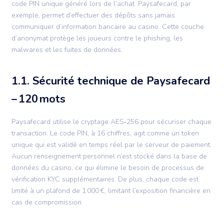
code PIN unique généré lors de l’achat. Paysafecard, par
exemple, permet d’effectuer des dépôts sans jamais
communiquer d’information bancaire au casino. Cette couche
d’anonymat protège les joueurs contre le phishing, les
malwares et les fuites de données.
1.1. Sécurité technique de Paysafecard
– 120 mots
Paysafecard utilise le cryptage AES‑256 pour sécuriser chaque
transaction. Le code PIN, à 16 chiffres, agit comme un token
unique qui est validé en temps réel par le serveur de paiement.
Aucun renseignement personnel n’est stocké dans la base de
données du casino, ce qui élimine le besoin de processus de
vérification KYC supplémentaires. De plus, chaque code est
limité à un plafond de 1 000 €, limitant l’exposition financière en
cas de compromission.