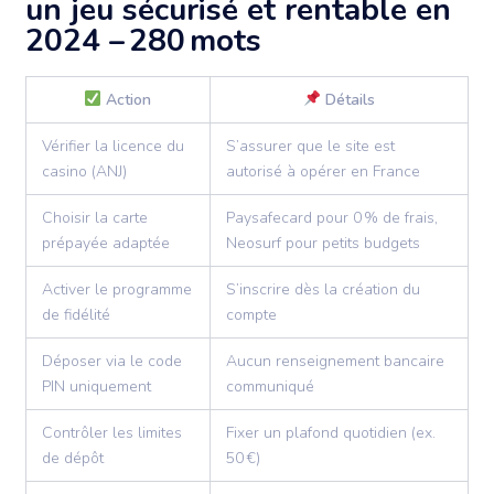
un jeu sécurisé et rentable en
2024 – 280 mots
Action
Détails
Vérifier la licence du
S’assurer que le site est
casino (ANJ)
autorisé à opérer en France
Choisir la carte
Paysafecard pour 0 % de frais,
prépayée adaptée
Neosurf pour petits budgets
Activer le programme
S’inscrire dès la création du
de fidélité
compte
Déposer via le code
Aucun renseignement bancaire
PIN uniquement
communiqué
Contrôler les limites
Fixer un plafond quotidien (ex.
de dépôt
50 €)