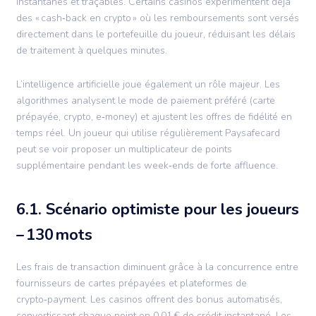
instantanés et traçables. Certains casinos expérimentent déjà
des « cash‑back en crypto » où les remboursements sont versés
directement dans le portefeuille du joueur, réduisant les délais
de traitement à quelques minutes.
L’intelligence artificielle joue également un rôle majeur. Les
algorithmes analysent le mode de paiement préféré (carte
prépayée, crypto, e‑money) et ajustent les offres de fidélité en
temps réel. Un joueur qui utilise régulièrement Paysafecard
peut se voir proposer un multiplicateur de points
supplémentaire pendant les week‑ends de forte affluence.
6.1. Scénario optimiste pour les joueurs
– 130 mots
Les frais de transaction diminuent grâce à la concurrence entre
fournisseurs de cartes prépayées et plateformes de
crypto‑payment. Les casinos offrent des bonus automatisés,
convertissant chaque point en 0,01 € de crédit instantané. Les