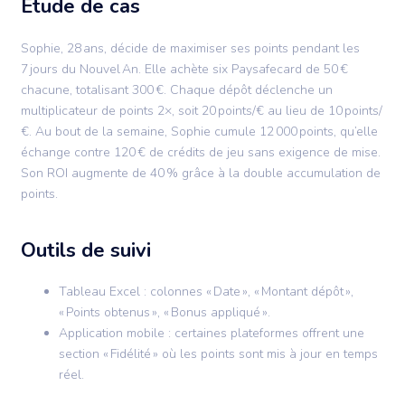
Étude de cas
Sophie, 28 ans, décide de maximiser ses points pendant les
7 jours du Nouvel An. Elle achète six Paysafecard de 50 €
chacune, totalisant 300 €. Chaque dépôt déclenche un
multiplicateur de points 2×, soit 20 points/€ au lieu de 10 points/
€. Au bout de la semaine, Sophie cumule 12 000 points, qu’elle
échange contre 120 € de crédits de jeu sans exigence de mise.
Son ROI augmente de 40 % grâce à la double accumulation de
points.
Outils de suivi
Tableau Excel : colonnes « Date », « Montant dépôt »,
« Points obtenus », « Bonus appliqué ».
Application mobile : certaines plateformes offrent une
section « Fidélité » où les points sont mis à jour en temps
réel.