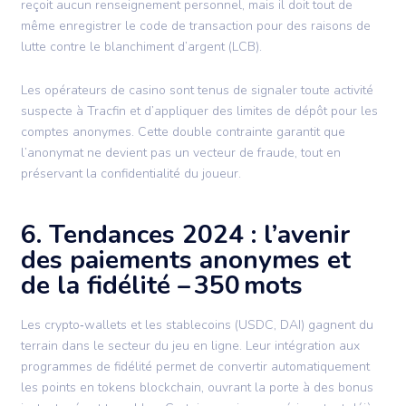
reçoit aucun renseignement personnel, mais il doit tout de
même enregistrer le code de transaction pour des raisons de
lutte contre le blanchiment d’argent (LCB).
Les opérateurs de casino sont tenus de signaler toute activité
suspecte à Tracfin et d’appliquer des limites de dépôt pour les
comptes anonymes. Cette double contrainte garantit que
l’anonymat ne devient pas un vecteur de fraude, tout en
préservant la confidentialité du joueur.
6. Tendances 2024 : l’avenir
des paiements anonymes et
de la fidélité – 350 mots
Les crypto‑wallets et les stablecoins (USDC, DAI) gagnent du
terrain dans le secteur du jeu en ligne. Leur intégration aux
programmes de fidélité permet de convertir automatiquement
les points en tokens blockchain, ouvrant la porte à des bonus