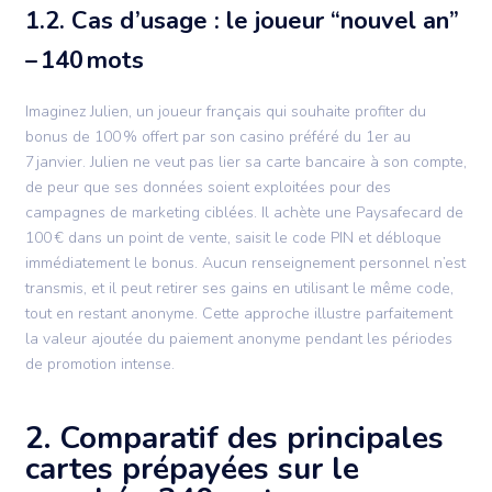
1.2. Cas d’usage : le joueur “nouvel an”
– 140 mots
Imaginez Julien, un joueur français qui souhaite profiter du
bonus de 100 % offert par son casino préféré du 1er au
7 janvier. Julien ne veut pas lier sa carte bancaire à son compte,
de peur que ses données soient exploitées pour des
campagnes de marketing ciblées. Il achète une Paysafecard de
100 € dans un point de vente, saisit le code PIN et débloque
immédiatement le bonus. Aucun renseignement personnel n’est
transmis, et il peut retirer ses gains en utilisant le même code,
tout en restant anonyme. Cette approche illustre parfaitement
la valeur ajoutée du paiement anonyme pendant les périodes
de promotion intense.
2. Comparatif des principales
cartes prépayées sur le