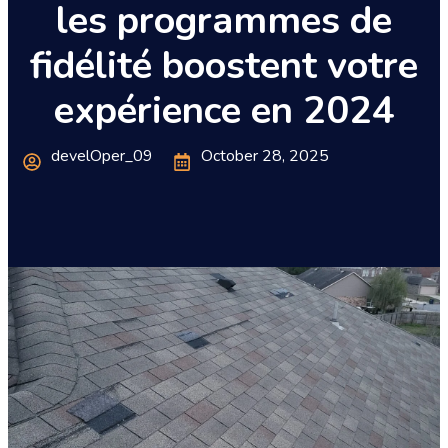
les programmes de
fidélité boostent votre
expérience en 2024
develOper_09
October 28, 2025