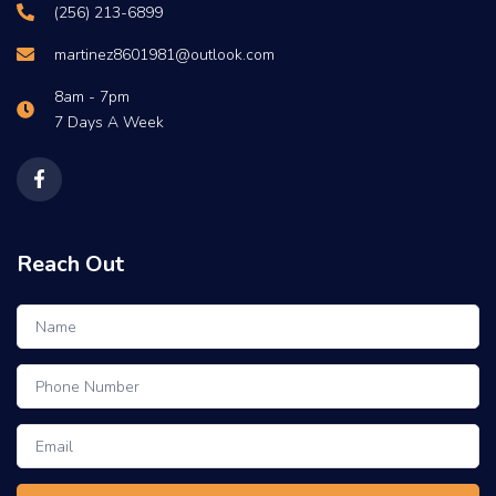
(256) 213-6899
martinez8601981@outlook.com
8am - 7pm
7 Days A Week
F
a
c
e
b
o
Reach Out
o
k
-
Name
f
Phone
Number
Email