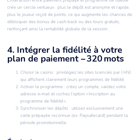
L’interaction entre paiement prépayé et programme de fidélité
crée un cercle vertueux : plus le dépôt est anonyme et rapide,
plus le joueur reçoit de points, ce qui augmente les chances de
débloquer des bonus de cash‑back ou des tours gratuits,
renforçant ainsi la rentabilité globale de la session.
4. Intégrer la fidélité à votre
plan de paiement – 320 mots
Choisir le casino : privilégiez les sites licenciés par l’ANJ
qui affichent clairement leurs programmes de fidélité.
Activer le programme : créez un compte, validez votre
adresse e‑mail et cochez l’option « Inscription au
programme de fidélité ».
Synchroniser les dépôts : utilisez exclusivement une
carte prépayée reconnue (ex. Paysafecard) pendant la
période promotionnelle.