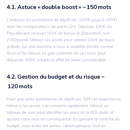
4.1. Astuce « double boost » – 150 mots
Combinez les promotions de dépôt (ex. 150 % jusqu’à 200 €)
avec les multiplicateurs de points (2×). Déposez 100 € via
Paysafecard, recevez 150 € de bonus et 20 points/€, soit
2 000 points. Utilisez ces points pour obtenir 100 € de tours
gratuits sur une machine à sous à volatilité élevée comme
Book of Ra Deluxe
. Le gain potentiel de ces tours peut
dépasser 300 €, créant un effet de levier considérable.
4.2. Gestion du budget et du risque –
120 mots
Fixez une limite quotidienne de dépôt (ex. 50 €) et respectez‑la
même si les points s’accumulent rapidement. Utilisez un
tableau de suivi pour identifier les jours où le ROI chute et
ajustez votre mise en conséquence. En gardant le contrôle du
budget, vous évitez les pertes catastrophiques tout en