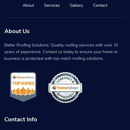
About
Services
Gallery
Contact
About Us
Better Roofing Solutions: Quality roofing services with over 15
years of experience. Contact us today to ensure your home or
business is protected with top-notch roofing solutions.
Contact Info