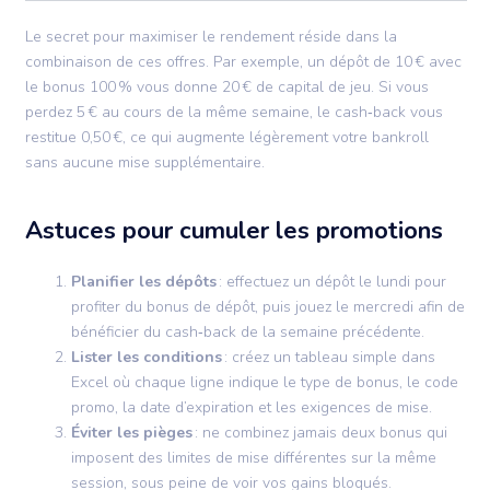
Le secret pour maximiser le rendement réside dans la
combinaison de ces offres. Par exemple, un dépôt de 10 € avec
le bonus 100 % vous donne 20 € de capital de jeu. Si vous
perdez 5 € au cours de la même semaine, le cash‑back vous
restitue 0,50 €, ce qui augmente légèrement votre bankroll
sans aucune mise supplémentaire.
Astuces pour cumuler les promotions
Planifier les dépôts
: effectuez un dépôt le lundi pour
profiter du bonus de dépôt, puis jouez le mercredi afin de
bénéficier du cash‑back de la semaine précédente.
Lister les conditions
: créez un tableau simple dans
Excel où chaque ligne indique le type de bonus, le code
promo, la date d’expiration et les exigences de mise.
Éviter les pièges
: ne combinez jamais deux bonus qui
imposent des limites de mise différentes sur la même
session, sous peine de voir vos gains bloqués.