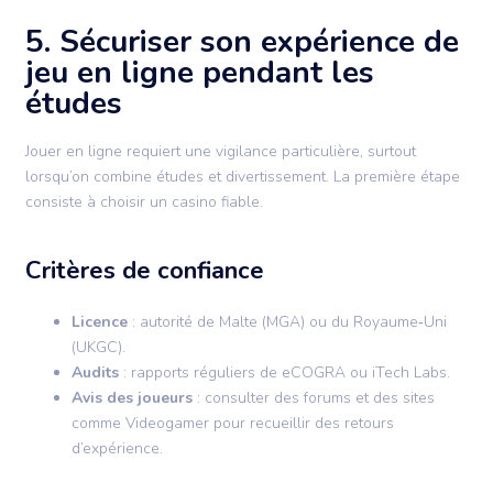
5. Sécuriser son expérience de
jeu en ligne pendant les
études
Jouer en ligne requiert une vigilance particulière, surtout
lorsqu’on combine études et divertissement. La première étape
consiste à choisir un casino fiable.
Critères de confiance
Licence
: autorité de Malte (MGA) ou du Royaume‑Uni
(UKGC).
Audits
: rapports réguliers de eCOGRA ou iTech Labs.
Avis des joueurs
: consulter des forums et des sites
comme Videogamer pour recueillir des retours
d’expérience.