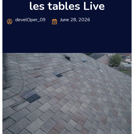
les tables Live
develOper_09
June 28, 2026