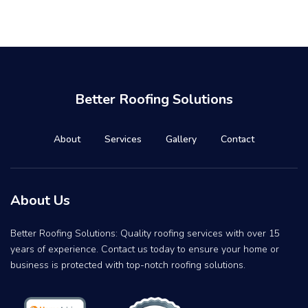
Better Roofing Solutions
About
Services
Gallery
Contact
About Us
Better Roofing Solutions: Quality roofing services with over 15
years of experience. Contact us today to ensure your home or
business is protected with top-notch roofing solutions.