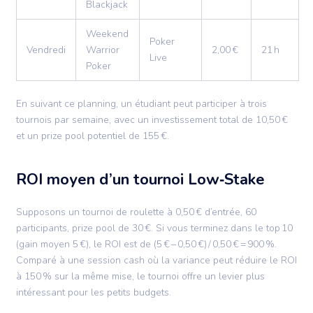
Blackjack
Weekend
Poker
Vendredi
Warrior
2,00 €
21 h
Live
Poker
En suivant ce planning, un étudiant peut participer à trois
tournois par semaine, avec un investissement total de 10,50 €
et un prize pool potentiel de 155 €.
ROI moyen d’un tournoi Low‑Stake
Supposons un tournoi de roulette à 0,50 € d’entrée, 60
participants, prize pool de 30 €. Si vous terminez dans le top 10
(gain moyen 5 €), le ROI est de (5 € – 0,50 €) / 0,50 € = 900 %.
Comparé à une session cash où la variance peut réduire le ROI
à 150 % sur la même mise, le tournoi offre un levier plus
intéressant pour les petits budgets.