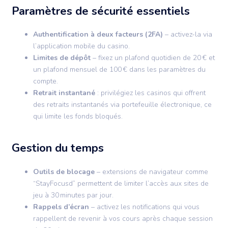
Paramètres de sécurité essentiels
Authentification à deux facteurs (2FA)
– activez-la via
l’application mobile du casino.
Limites de dépôt
– fixez un plafond quotidien de 20 € et
un plafond mensuel de 100 € dans les paramètres du
compte.
Retrait instantané
: privilégiez les casinos qui offrent
des retraits instantanés via portefeuille électronique, ce
qui limite les fonds bloqués.
Gestion du temps
Outils de blocage
– extensions de navigateur comme
“StayFocusd” permettent de limiter l’accès aux sites de
jeu à 30 minutes par jour.
Rappels d’écran
– activez les notifications qui vous
rappellent de revenir à vos cours après chaque session