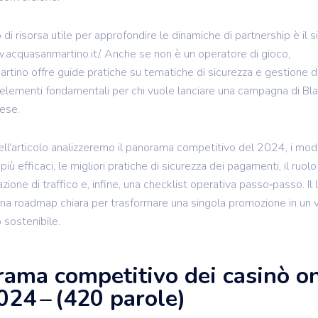
i risorsa utile per approfondire le dinamiche di partnership è il s
.acquasanmartino.it/
. Anche se non è un operatore di gioco,
tino offre guide pratiche su tematiche di sicurezza e gestione d
elementi fondamentali per chi vuole lanciare una campagna di Bla
ese.
ell’articolo analizzeremo il panorama competitivo del 2024, i mode
più efficaci, le migliori pratiche di sicurezza dei pagamenti, il ruol
zione di traffico e, infine, una checklist operativa passo‑passo. Il 
una roadmap chiara per trasformare una singola promozione in un 
 sostenibile.
ama competitivo dei casinò on
024 – (420 parole)