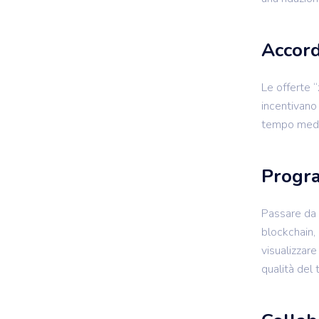
Accord
Le offerte 
incentivano 
tempo medio
Progra
Passare da 
blockchain, 
visualizzar
qualità del t