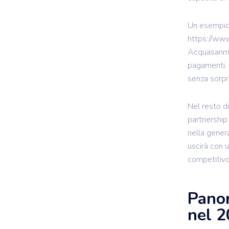
Un esempio d
https://www
Acquasanmar
pagamenti, 
senza sorpr
Nel resto d
partnership 
nella genera
uscirà con 
competitivo
Panor
nel 2