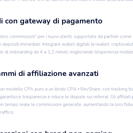
i con gateway di pagamento
“zero commissioni” per i nuovi utenti, supportate da partner com
i depositi immediati. Integrare wallet digitali (e‑wallet, criptovalut
 di onboarding da 4 a 1,2 minuti, migliorando l’esperienza mobile
mmi di affiliazione avanzati
un modello CPA puro a un ibrido CPA + RevShare, con tracking b
garantisce trasparenza e riduce le dispute sui referral. Gli affiliat
e in tempo reale le commissioni generate, aumentando la loro fiduc
raffico.