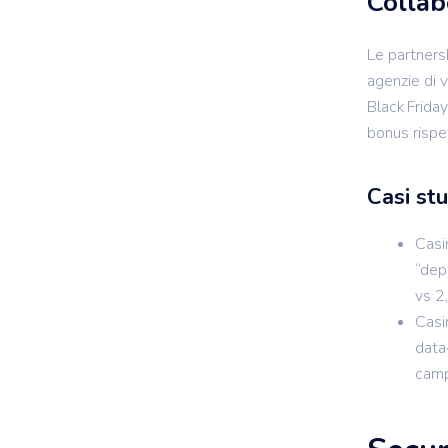
Collab
Le partners
agenzie di 
Black Friday
bonus rispe
Casi stu
Casi
“dep
vs 2
Casi
data
camp