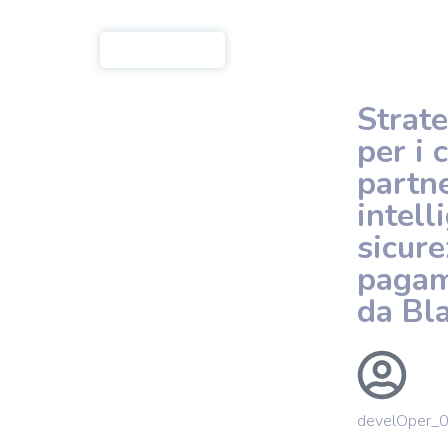
Skip
to
content
Strate
per i 
partn
intell
sicure
pagam
da Bl
develOper_