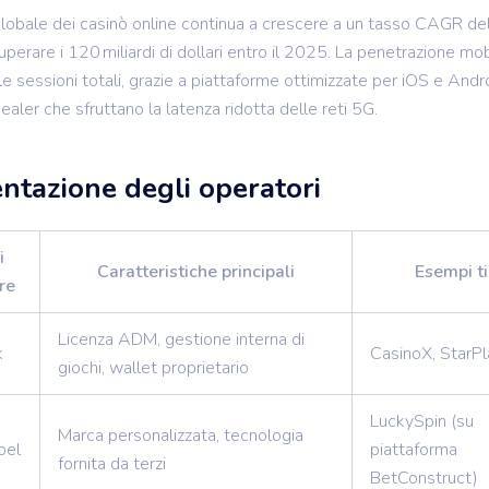
globale dei casinò online continua a crescere a un tasso CAGR de
perare i 120 miliardi di dollari entro il 2025. La penetrazione mo
e sessioni totali, grazie a piattaforme ottimizzate per iOS e Andr
dealer che sfruttano la latenza ridotta delle reti 5G.
tazione degli operatori
i
Caratteristiche principali
Esempi ti
re
Licenza ADM, gestione interna di
k
CasinoX, StarPl
giochi, wallet proprietario
LuckySpin (su
Marca personalizzata, tecnologia
bel
piattaforma
fornita da terzi
BetConstruct)