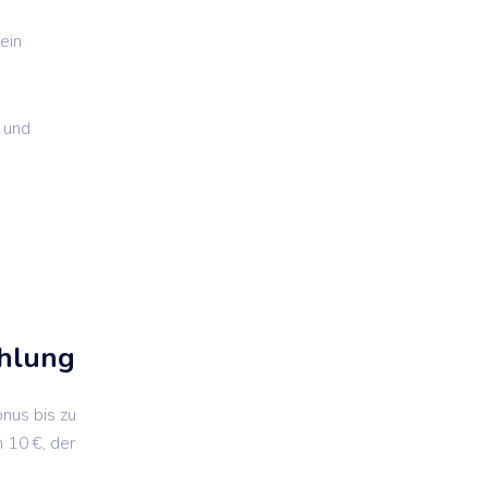
ein
v und
hlung
nus bis zu
n 10 €, der