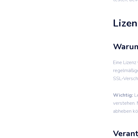
Lizen
Warum 
Eine Lizenz
regelmäßige
SSL‑Verschl
Wichtig:
Le
verstehen. 
abheben kö
Verant