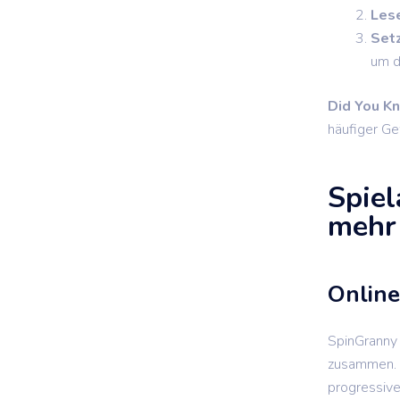
Les
Set
um d
Did You K
häufiger Ge
Spiel
mehr
Online
SpinGranny 
zusammen. 
progressive