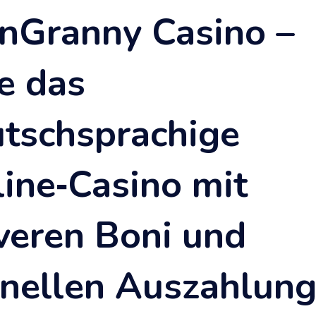
nGranny Casino –
e das
tschsprachige
ine‑Casino mit
veren Boni und
nellen Auszahlun