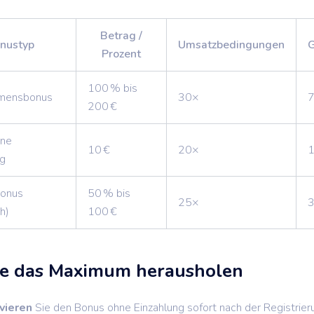
Betrag /
nustyp
Umsatzbedingungen
G
Prozent
100 % bis
mensbonus
30×
7
200 €
hne
10 €
20×
1
ng
Bonus
50 % bis
25×
3
h)
100 €
ie das Maximum herausholen
vieren
Sie den Bonus ohne Einzahlung sofort nach der Registrier