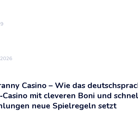
09
, 2026
anny Casino – Wie das deutschsprac
‑Casino mit cleveren Boni und schne
lungen neue Spielregeln setzt