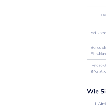
Bo
Willkom
Bonus o
Einzahlu
Reload‑
(Monatlic
Wie S
Akti