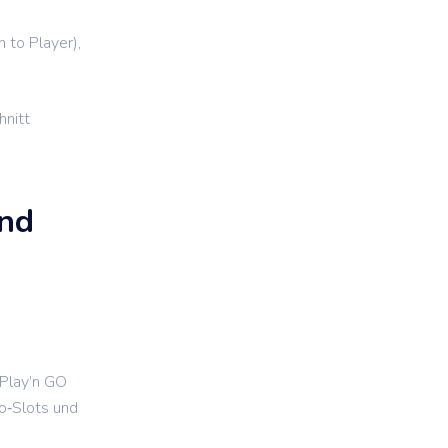
.
 to Player),
hnitt
und
 Play’n GO
o‑Slots und