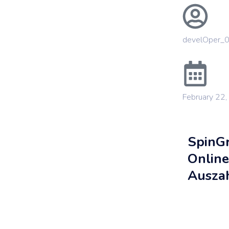
develOper_
February 22
SpinGr
Online
Auszah