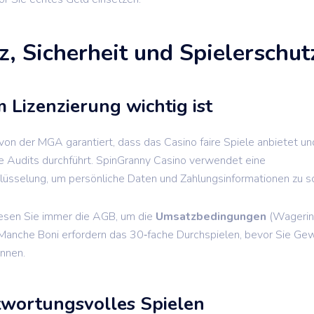
z, Sicherheit und Spielerschut
Lizenzierung wichtig ist
 von der MGA garantiert, dass das Casino faire Spiele anbietet un
 Audits durchführt. SpinGranny Casino verwendet eine
üsselung, um persönliche Daten und Zahlungsinformationen zu s
sen Sie immer die AGB, um die
Umsatzbedingungen
(Wagerin
Manche Boni erfordern das 30‑fache Durchspielen, bevor Sie Ge
nnen.
wortungsvolles Spielen