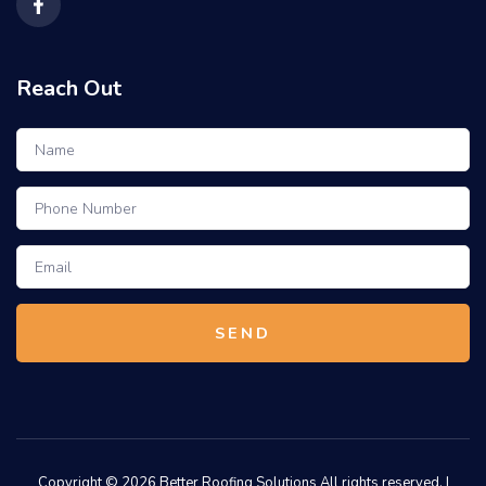
a
c
e
b
o
Reach Out
o
k
-
Name
f
Phone
Number
Email
SEND
Copyright © 2026
Better Roofing Solutions
All rights reserved. |