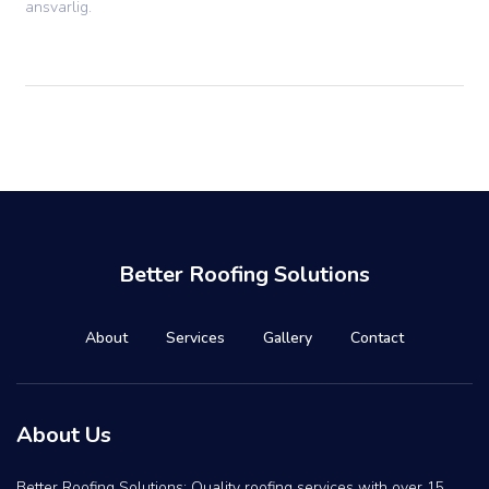
ansvarlig.
Better Roofing Solutions
About
Services
Gallery
Contact
About Us
Better Roofing Solutions: Quality roofing services with over 15