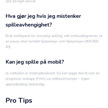
spill på eget ansvar.
Hva gjør jeg hvis jeg mistenker
spilleavhengighet?
Bruk verktøyene for ansvarlig spilling: sett innskuddsgrenser, ta
en pause eller kontakt hjelpelinjer som Hjelpelinjen (800 800
40).
Kan jeg spille på mobil?
Ja, nettsiden er mobiloptimalisert. Du kan legge den til som en
progressiv webapp (PWA) via nettlesermenyen – ingen
appnedlasting nødvendig.
Pro Tips