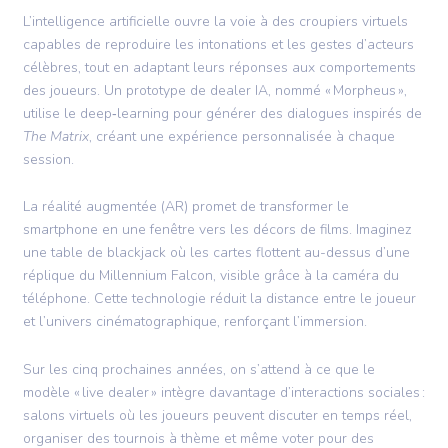
L’intelligence artificielle ouvre la voie à des croupiers virtuels
capables de reproduire les intonations et les gestes d’acteurs
célèbres, tout en adaptant leurs réponses aux comportements
des joueurs. Un prototype de dealer IA, nommé « Morpheus »,
utilise le deep‑learning pour générer des dialogues inspirés de
The Matrix
, créant une expérience personnalisée à chaque
session.
La réalité augmentée (AR) promet de transformer le
smartphone en une fenêtre vers les décors de films. Imaginez
une table de blackjack où les cartes flottent au-dessus d’une
réplique du Millennium Falcon, visible grâce à la caméra du
téléphone. Cette technologie réduit la distance entre le joueur
et l’univers cinématographique, renforçant l’immersion.
Sur les cinq prochaines années, on s’attend à ce que le
modèle « live dealer » intègre davantage d’interactions sociales :
salons virtuels où les joueurs peuvent discuter en temps réel,
organiser des tournois à thème et même voter pour des