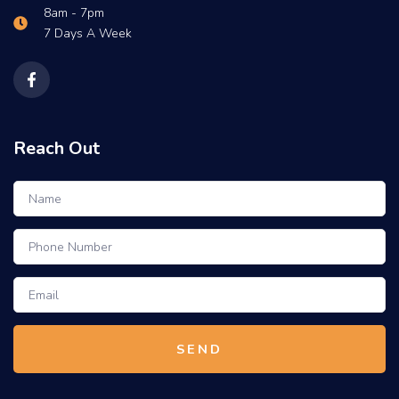
8am - 7pm
7 Days A Week
F
a
c
e
b
o
Reach Out
o
k
-
Name
f
Phone
Number
Email
SEND