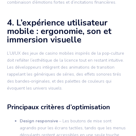
combinaison d’émotions fortes et d’incitations financières.
4. L’expérience utilisateur
mobile : ergonomie, son et
immersion visuelle
L’UI/UX des jeux de casino mobiles inspirés de la pop‑culture
doit refléter l’esthétique de la licence tout en restant intuitive.
Les développeurs intègrent des animations de transition
rappelant les génériques de séries, des effets sonores tirés
des bandes‑originales, et des palettes de couleurs qui
évoquent les univers visuels.
Principaux critères d’optimisation
Design responsive
– Les boutons de mise sont
agrandis pour les écrans tactiles, tandis que les menus
déroulants restent accessibles en une seule touche.