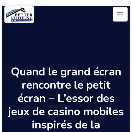
Skip
to
content
Quand le grand écran
rencontre le petit
écran – L’essor des
jeux de casino mobiles
inspirés de la