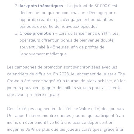
Jackpots thématiques
– Un jackpot de 50 000 € est
déclenché lorsqu’une combinaison « Demogorgon »
apparaît, créant un pic d’engagement pendant les
périodes de sortie de nouveaux épisodes.
Cross‑promotion
– Lors du lancement d’un film, les
opérateurs offrent un bonus de bienvenue doublé,
souvent limité à 48 heures, afin de profiter de
l’engouement médiatique.
Les campagnes de promotion sont synchronisées avec les
calendriers de diffusion. En 2023, le lancement de la série
The
Crown
a été accompagné d’un tournoi de blackjack live, où les
joueurs pouvaient gagner des billets virtuels pour assister à
une avant‑première digitale.
Ces stratégies augmentent le Lifetime Value (LTV) des joueurs.
Un rapport interne montre que les joueurs qui participent à au
moins un événement live lié à une licence dépensent en
moyenne 35 % de plus que les joueurs classiques, grâce à la