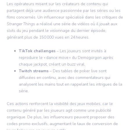
Les opérateurs misent sur les créateurs de contenu qui
partagent déjà une audience passionnée par les séries ou les
films concernés. Un influenceur spécialisé dans les critiques de
Stranger Things
a réalisé une série de vidéos où il jouait aux
slots du jeu pendant le visionnage du dernier épisode,
générant plus de 150 000 vues en 24 heures.
TikTok challenges
– Les joueurs sont invités à
reproduire le « dance move » du Demogorgon après
chaque jackpot, créant un buzz viral.
Twitch streams
– Des tables de poker live sont
diffusées en continu, avec des commentateurs qui
analysent les mains tout en rappelant les intrigues de la
série.
Ces actions renforcent la visibilité des jeux mobiles, car le
contenu généré par les joueurs agit comme une publicité
organique. De plus, les influenceurs peuvent proposer des
codes promo exclusifs, augmentant le taux de conversion de