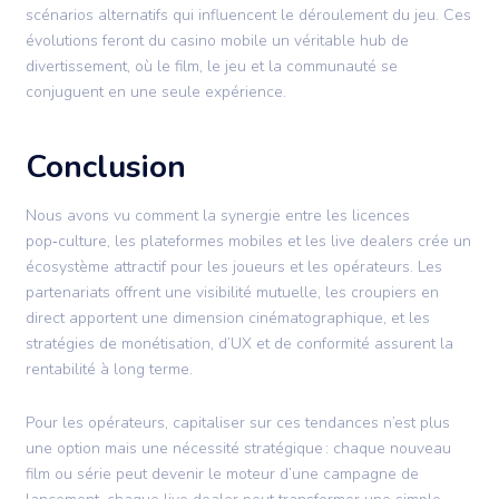
scénarios alternatifs qui influencent le déroulement du jeu. Ces
évolutions feront du casino mobile un véritable hub de
divertissement, où le film, le jeu et la communauté se
conjuguent en une seule expérience.
Conclusion
Nous avons vu comment la synergie entre les licences
pop‑culture, les plateformes mobiles et les live dealers crée un
écosystème attractif pour les joueurs et les opérateurs. Les
partenariats offrent une visibilité mutuelle, les croupiers en
direct apportent une dimension cinématographique, et les
stratégies de monétisation, d’UX et de conformité assurent la
rentabilité à long terme.
Pour les opérateurs, capitaliser sur ces tendances n’est plus
une option mais une nécessité stratégique : chaque nouveau
film ou série peut devenir le moteur d’une campagne de