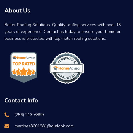
About Us
Better Roofing Solutions: Quality roofing services with over 15
years of experience. Contact us today to ensure your home or
business is protected with top-notch roofing solutions.
Contact Info
(256) 213-6899
martinez8601981@outlook.com