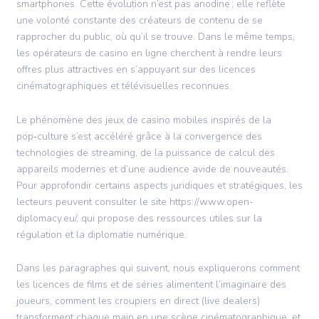
smartphones. Cette évolution n’est pas anodine ; elle reflète
une volonté constante des créateurs de contenu de se
rapprocher du public, où qu’il se trouve. Dans le même temps,
les opérateurs de casino en ligne cherchent à rendre leurs
offres plus attractives en s’appuyant sur des licences
cinématographiques et télévisuelles reconnues.
Le phénomène des jeux de casino mobiles inspirés de la
pop‑culture s’est accéléré grâce à la convergence des
technologies de streaming, de la puissance de calcul des
appareils modernes et d’une audience avide de nouveautés.
Pour approfondir certains aspects juridiques et stratégiques, les
lecteurs peuvent consulter le site
https://www.open-
diplomacy.eu/
, qui propose des ressources utiles sur la
régulation et la diplomatie numérique.
Dans les paragraphes qui suivent, nous expliquerons comment
les licences de films et de séries alimentent l’imaginaire des
joueurs, comment les croupiers en direct (live dealers)
transforment chaque main en une scène cinématographique, et