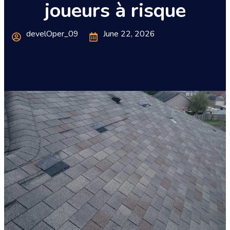
joueurs à risque
develOper_09
June 22, 2026