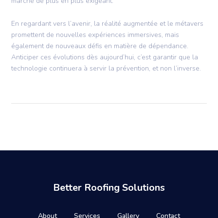
marché de plus en plus exigeant.
En regardant vers l’avenir, la réalité augmentée et le métavers
promettent de nouvelles expériences immersives, mais
également de nouveaux défis en matière de dépendance.
Anticiper ces évolutions dès aujourd’hui, c’est garantir que la
technologie continuera à servir la prévention, et non l’inverse.
Better Roofing Solutions
About
Services
Gallery
Contact