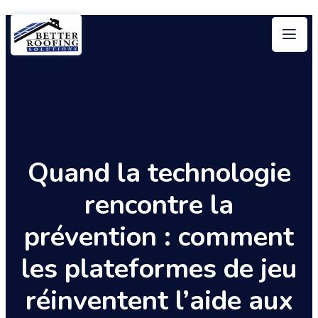
Skip
to
content
Quand la technologie
rencontre la
prévention : comment
les plateformes de jeu
réinventent l’aide aux