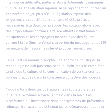
intelligence artificielle, partenariats institutionnels, campagnes
culturelles et évaluation rigoureuse se rejoignent pour créer un
écosystème de jeu plus sûr. La législation impose des
exigences claires ; l’IA fournit la rapidité et la précision
nécessaires à la détection précoce ; les collaborations avec
des organisations comme GamCare offrent un filet humain
indispensable ; les campagnes menées avec des figures
comme Maitre Gims renforcent la portée du message ; et les KPI
permettent de mesurer, ajuster et prouver l’impact réel.
L’enjeu est désormais d’adopter une approche holistique : la
technologie ne doit pas remplacer l’humain, mais le compléter,
tandis que la culture et la communication doivent ancrer les
bonnes pratiques dans la conscience collective des joueurs.
Nous invitons donc les opérateurs, les régulateurs et les
joueurs eux‑mêmes à travailler main dans la main. Les
plateformes qui investissent dans des systèmes de prévention
robustes, transparentes et humaines se démarqueront dans un