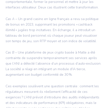
comportementale, former le personnel et mettre à jour les
interfaces utilisateur. Deux cas illustrent cette transformation.
Cas A
– Un grand casino en ligne français a revu sa politique
de bonus en 2023, supprimant les promotions « cashback
illimité » jugées trop incitatives. En échange, il a introduit un
tableau de bord personnel où chaque joueur peut visualiser
son temps de jeu, son RTP moyen et son indice de volatilité.
Cas B
– Une plateforme de jeux crypto basée à Malte a été
contrainte de suspendre temporairement ses services après
que l’ANJ a détecté l’absence d’un processus d’auto‑exclusion.
La société a réagi en intégrant un module d’IA tierce,
augmentant son budget conformité de 30 %.
Ces exemples soulèvent une question centrale : comment les
régulateurs mesurent-ils réellement l’efficacité de ces
exigences ? L’ANJ prévoit d’introduire des audits indépendants
et des indicateurs de performance (KPI) obligatoires, mais le