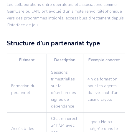
Les collaborations entre opérateurs et associations comme
GamCare ou l’ANJ ont évolué d’un simple renvoi téléphonique
vers des programmes intégrés, accessibles directement depuis
l’interface de jeu.
Structure d’un partenariat type
Élément
Description
Exemple concret
Sessions
trimestrielles
4 h de formation
Formation du
sur la
pour les agents
personnel
détection des
du live‑chat d’un
signes de
casino crypto
dépendance
Chat en direct
Ligne « Help »
24 h/24 avec
Accès à des
intégrée dans le