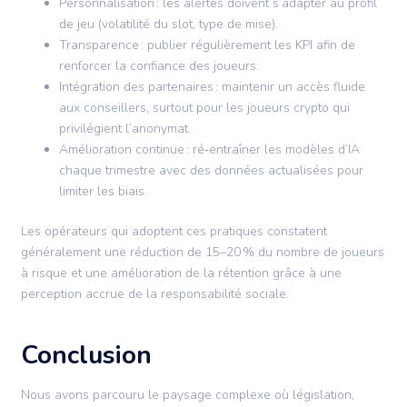
Personnalisation : les alertes doivent s’adapter au profil
de jeu (volatilité du slot, type de mise).
Transparence : publier régulièrement les KPI afin de
renforcer la confiance des joueurs.
Intégration des partenaires : maintenir un accès fluide
aux conseillers, surtout pour les joueurs crypto qui
privilégient l’anonymat.
Amélioration continue : ré‑entraîner les modèles d’IA
chaque trimestre avec des données actualisées pour
limiter les biais.
Les opérateurs qui adoptent ces pratiques constatent
généralement une réduction de 15–20 % du nombre de joueurs
à risque et une amélioration de la rétention grâce à une
perception accrue de la responsabilité sociale.
Conclusion
Nous avons parcouru le paysage complexe où législation,