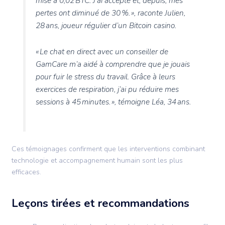
mise à 0,02 BTC. J’ai accepté et, depuis, mes
pertes ont diminué de 30 %. », raconte Julien,
28 ans, joueur régulier d’un Bitcoin casino.
« Le chat en direct avec un conseiller de
GamCare m’a aidé à comprendre que je jouais
pour fuir le stress du travail. Grâce à leurs
exercices de respiration, j’ai pu réduire mes
sessions à 45 minutes. », témoigne Léa, 34 ans.
Ces témoignages confirment que les interventions combinant
technologie et accompagnement humain sont les plus
efficaces.
Leçons tirées et recommandations