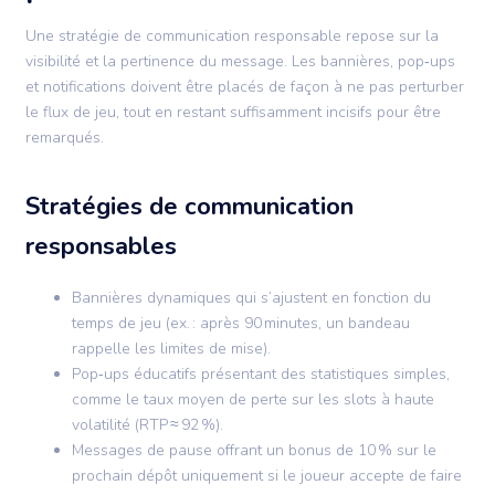
Une stratégie de communication responsable repose sur la
visibilité et la pertinence du message. Les bannières, pop‑ups
et notifications doivent être placés de façon à ne pas perturber
le flux de jeu, tout en restant suffisamment incisifs pour être
remarqués.
Stratégies de communication
responsables
Bannières dynamiques qui s’ajustent en fonction du
temps de jeu (ex. : après 90 minutes, un bandeau
rappelle les limites de mise).
Pop‑ups éducatifs présentant des statistiques simples,
comme le taux moyen de perte sur les slots à haute
volatilité (RTP ≈ 92 %).
Messages de pause offrant un bonus de 10 % sur le
prochain dépôt uniquement si le joueur accepte de faire