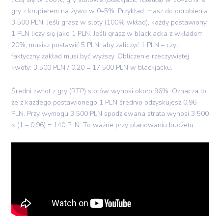
gry z krupierem na żywo w 0–5%. Przykład: masz do odrobienia
3 500 PLN. Jeśli grasz w sloty (100% wkład), każdy postawiony
1 PLN liczy się jako 1 PLN. Jeśli grasz w blackjacka z wkładem
20%, musisz postawić 5 PLN, aby zaliczyć 1 PLN – czyli
faktyczny zakład musi być wyższy. Obliczenie rzeczywistej
kwoty: 3 500 PLN / 0,20 = 17 500 PLN w blackjacku.
Średni zwrot z gry (RTP) slotów wynosi około 96%. Oznacza to,
że z każdego postawionego 1 PLN średnio odzyskujesz 0,96
PLN. Przy wymogu 3 500 PLN spodziewana strata wynosi 3 500
× (1 – 0,96) = 140 PLN. To ważne przy planowaniu budżetu.