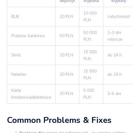
depozyt
wypłata
wypłaty
10 000
BLIK
20 PLN
natychmiast
PLN
50 000
1–3 dni
Przelew bankowy
50 PLN
PLN
robocze
15 000
Skrill
20 PLN
do 24 h
PLN
15 000
Neteller
20 PLN
do 24 h
PLN
Karta
5 000
30 PLN
2–5 dni
kredytowa/debetowa
PLN
Common Problems & Fixes