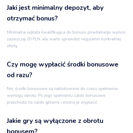
Jaki jest minimalny depozyt, aby
otrzymać bonus?
Minimalna wpłata kwalifikująca do bonusu powitalnego wynosi
zazwyczaj 20 PLN, ale warto sprawdzić regulamin konkretnej
oferty.
Czy mogę wypłacić środki bonusowe
od razu?
Nie, środki bonusowe są zablokowane do czasu spełnienia
wymogu obrotu. Po jego spełnieniu saldo bonusowe
przechodzi na saldo główne i można je wypłacić.
Jakie gry są wyłączone z obrotu
bonusem?