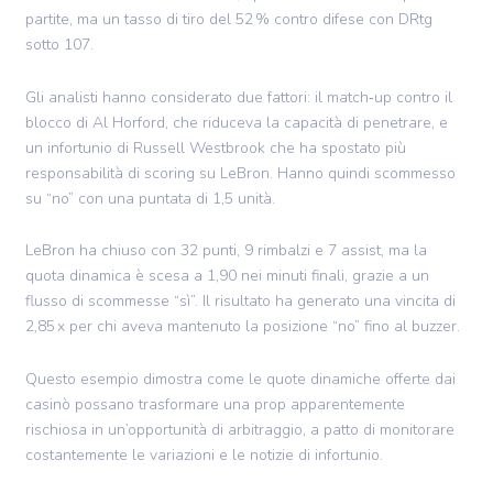
partite, ma un tasso di tiro del 52 % contro difese con DRtg
sotto 107.
Gli analisti hanno considerato due fattori: il match‑up contro il
blocco di Al Horford, che riduceva la capacità di penetrare, e
un infortunio di Russell Westbrook che ha spostato più
responsabilità di scoring su LeBron. Hanno quindi scommesso
su “no” con una puntata di 1,5 unità.
LeBron ha chiuso con 32 punti, 9 rimbalzi e 7 assist, ma la
quota dinamica è scesa a 1,90 nei minuti finali, grazie a un
flusso di scommesse “sì”. Il risultato ha generato una vincita di
2,85 x per chi aveva mantenuto la posizione “no” fino al buzzer.
Questo esempio dimostra come le quote dinamiche offerte dai
casinò possano trasformare una prop apparentemente
rischiosa in un’opportunità di arbitraggio, a patto di monitorare
costantemente le variazioni e le notizie di infortunio.