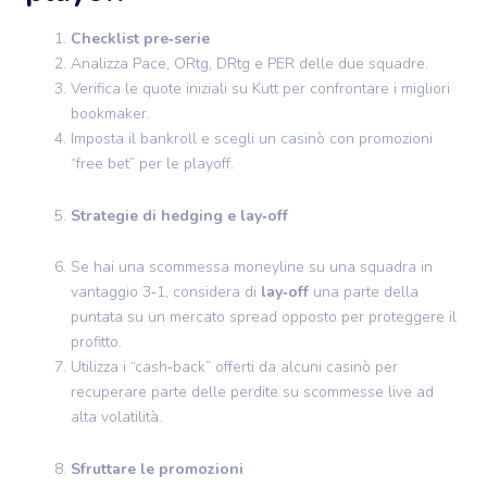
Checklist pre‑serie
Analizza Pace, ORtg, DRtg e PER delle due squadre.
Verifica le quote iniziali su Kutt per confrontare i migliori
bookmaker.
Imposta il bankroll e scegli un casinò con promozioni
“free bet” per le playoff.
Strategie di hedging e lay‑off
Se hai una scommessa moneyline su una squadra in
vantaggio 3‑1, considera di
lay‑off
una parte della
puntata su un mercato spread opposto per proteggere il
profitto.
Utilizza i “cash‑back” offerti da alcuni casinò per
recuperare parte delle perdite su scommesse live ad
alta volatilità.
Sfruttare le promozioni