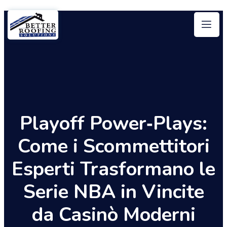
Skip
to
content
Playoff Power‑Plays:
Come i Scommettitori
Esperti Trasformano le
Serie NBA in Vincite
da Casinò Moderni