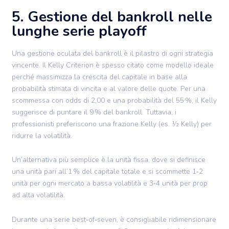
5. Gestione del bankroll nelle
lunghe serie playoff
Una gestione oculata del bankroll è il pilastro di ogni strategia
vincente. Il Kelly Criterion è spesso citato come modello ideale
perché massimizza la crescita del capitale in base alla
probabilità stimata di vincita e al valore delle quote. Per una
scommessa con odds di 2,00 e una probabilità del 55 %, il Kelly
suggerisce di puntare il 9 % del bankroll. Tuttavia, i
professionisti preferiscono una frazione Kelly (es. ½ Kelly) per
ridurre la volatilità.
Un’alternativa più semplice è la unità fissa, dove si definisce
una unità pari all’1 % del capitale totale e si scommette 1‑2
unità per ogni mercato a bassa volatilità e 3‑4 unità per prop
ad alta volatilità.
Durante una serie best‑of‑seven, è consigliabile ridimensionare