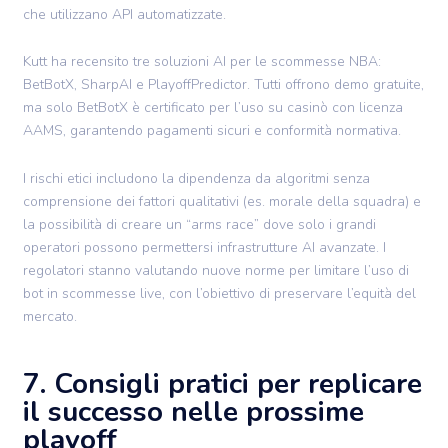
che utilizzano API automatizzate.
Kutt ha recensito tre soluzioni AI per le scommesse NBA:
BetBotX, SharpAI e PlayoffPredictor. Tutti offrono demo gratuite,
ma solo BetBotX è certificato per l’uso su casinò con licenza
AAMS, garantendo pagamenti sicuri e conformità normativa.
I rischi etici includono la dipendenza da algoritmi senza
comprensione dei fattori qualitativi (es. morale della squadra) e
la possibilità di creare un “arms race” dove solo i grandi
operatori possono permettersi infrastrutture AI avanzate. I
regolatori stanno valutando nuove norme per limitare l’uso di
bot in scommesse live, con l’obiettivo di preservare l’equità del
mercato.
7. Consigli pratici per replicare
il successo nelle prossime
playoff