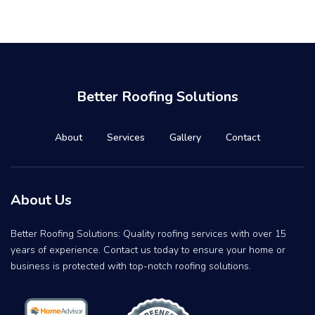
Better Roofing Solutions
About
Services
Gallery
Contact
About Us
Better Roofing Solutions: Quality roofing services with over 15
years of experience. Contact us today to ensure your home or
business is protected with top-notch roofing solutions.