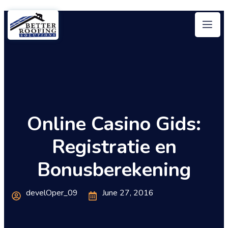
Skip
to
content
Online Casino Gids:
Registratie en
Bonusberekening
develOper_09
June 27, 2016