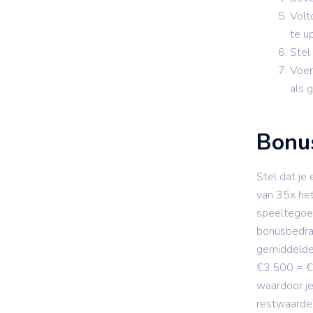
Volt
te u
Stel
Voer
als 
Bonu
Stel dat j
van 35x het
speeltegoed
bonusbedrag
gemiddelde
€3.500 = €3
waardoor je
restwaarde)