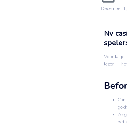
December 1
Nv cas
speler
Voordat je s
lezen — het
Befor
Cont
gokk
Zorg
beta