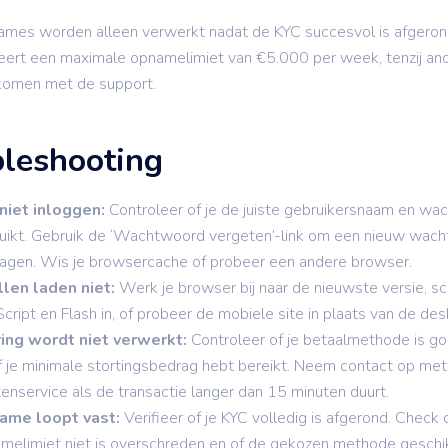
ames worden alleen verwerkt nadat de KYC succesvol is afgeron
eert een maximale opnamelimiet van €5.000 per week, tenzij an
omen met de support.
bleshooting
niet inloggen:
Controleer of je de juiste gebruikersnaam en w
uikt. Gebruik de ‘Wachtwoord vergeten’-link om een nieuw wac
ragen. Wis je browsercache of probeer een andere browser.
len laden niet:
Werk je browser bij naar de nieuwste versie, s
Script en Flash in, of probeer de mobiele site in plaats van de de
ing wordt niet verwerkt:
Controleer of je betaalmethode is g
f je minimale stortingsbedrag hebt bereikt. Neem contact op met
tenservice als de transactie langer dan 15 minuten duurt.
ame loopt vast:
Verifieer of je KYC volledig is afgerond. Check 
melimiet niet is overschreden en of de gekozen methode geschik