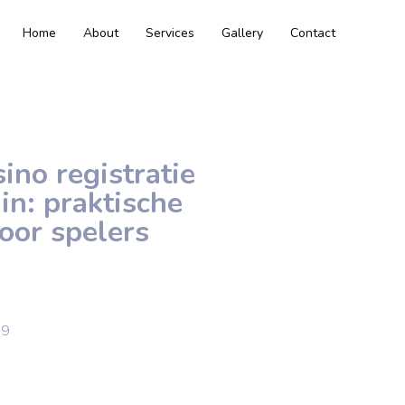
Home
About
Services
Gallery
Contact
ino registratie
in: praktische
oor spelers
09