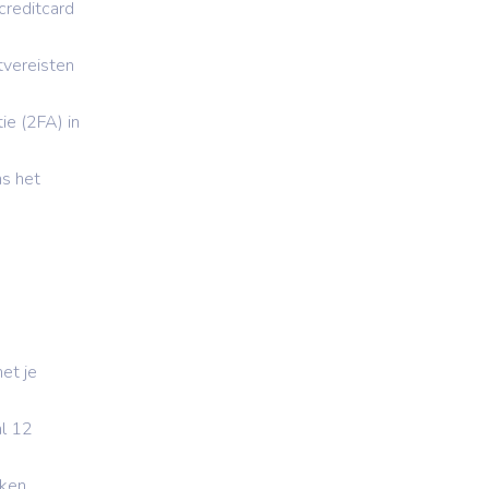
creditcard
tvereisten
ie (2FA) in
ns het
met je
al 12
ken.