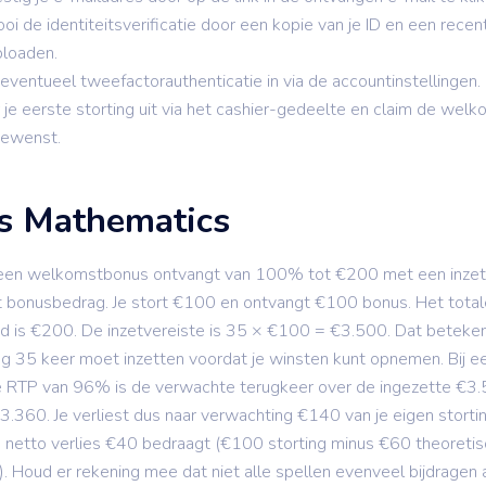
ooi de identiteitsverificatie door een kopie van je ID en een rece
ploaden.
 eventueel tweefactorauthenticatie in via de accountinstellingen.
 je eerste storting uit via het cashier-gedeelte en claim de wel
gewenst.
s Mathematics
e een welkomstbonus ontvangt van 100% tot €200 met een inzet
 bonusbedrag. Je stort €100 en ontvangt €100 bonus. Het total
 is €200. De inzetvereiste is 35 × €100 = €3.500. Dat betekent
 35 keer moet inzetten voordat je winsten kunt opnemen. Bij e
 RTP van 96% is de verwachte terugkeer over de ingezette €3.
.360. Je verliest dus naar verwachting €140 van je eigen stortin
 netto verlies €40 bedraagt (€100 storting minus €60 theoreti
. Houd er rekening mee dat niet alle spellen evenveel bijdragen 