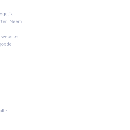
gelijk
orten. Neem
e website
 goede
alle