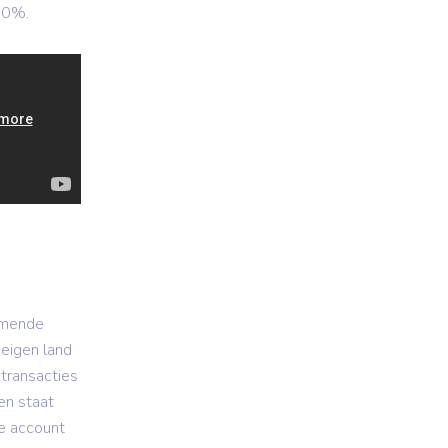
10%.
komende
 eigen land
 transacties
en staat
je account