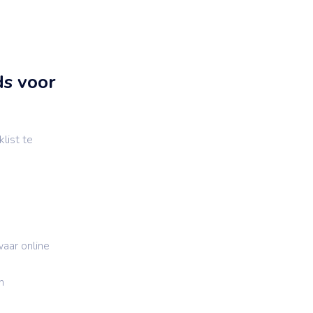
ds voor
klist te
waar online
n