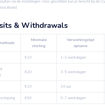
luiten via de instellingen. Voor geschillen kun je terecht bij de C
trol Board.
sits & Withdrawals
Minimale
Verwerkingstijd
methode
storting
opname
€10
1-3 werkdagen
rd
€20
3-5 werkdagen
)
€10
24 uur
chrijving
€50
5-7 werkdagen