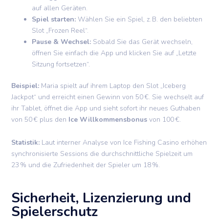
auf allen Geräten.
Spiel starten:
Wählen Sie ein Spiel, z. B. den beliebten
Slot „Frozen Reel“.
Pause & Wechsel:
Sobald Sie das Gerät wechseln,
öffnen Sie einfach die App und klicken Sie auf „Letzte
Sitzung fortsetzen“.
Beispiel:
Maria spielt auf ihrem Laptop den Slot „Iceberg
Jackpot“ und erreicht einen Gewinn von 50 €. Sie wechselt auf
ihr Tablet, öffnet die App und sieht sofort ihr neues Guthaben
von 50 € plus den
Ice Willkommensbonus
von 100 €.
Statistik:
Laut interner Analyse von Ice Fishing Casino erhöhen
synchronisierte Sessions die durchschnittliche Spielzeit um
23 % und die Zufriedenheit der Spieler um 18 %.
Sicherheit, Lizenzierung und
Spielerschutz