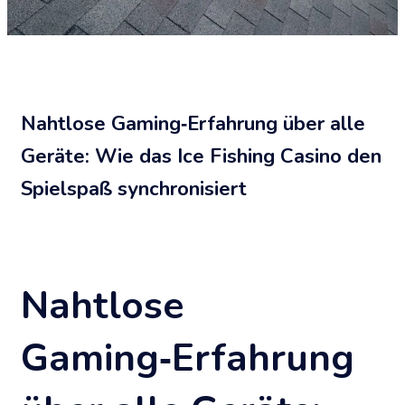
Nahtlose Gaming‑Erfahrung über alle
Geräte: Wie das Ice Fishing Casino den
Spielspaß synchronisiert
Nahtlose
Gaming‑Erfahrung