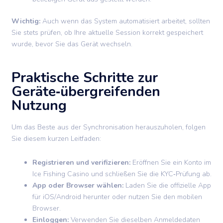
Wichtig:
Auch wenn das System automatisiert arbeitet, sollten
Sie stets prüfen, ob Ihre aktuelle Session korrekt gespeichert
wurde, bevor Sie das Gerät wechseln.
Praktische Schritte zur
Geräte‑übergreifenden
Nutzung
Um das Beste aus der Synchronisation herauszuholen, folgen
Sie diesem kurzen Leitfaden:
Registrieren und verifizieren:
Eröffnen Sie ein Konto im
Ice Fishing Casino und schließen Sie die KYC‑Prüfung ab.
App oder Browser wählen:
Laden Sie die offizielle App
für iOS/Android herunter oder nutzen Sie den mobilen
Browser.
Einloggen:
Verwenden Sie dieselben Anmeldedaten