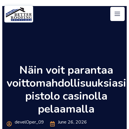
Skip
to
content
Näin voit parantaa
voittomahdollisuuksiasi
pistolo casinolla
pelaamalla
develOper_09
June 26, 2026