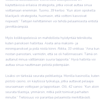
käytettävissä erilaisia strategioita, jotka voivat auttaa sinua
voittamaan enemmän.
Tuomo, 39
kertoo: “Kun aloin opiskella
blackjack-strategioita, huomasin, että voittoni kasvoivat
nopeasti.” Taitojen kehittäminen voi tehdä pelaamisesta entistä
jännittävämpää.
Myös kolikkopeleissä on mahdollista hyödyntää tekniikoita,
kuten panoksen hallintaa. Aseta aina maksimi- ja
minimipanokset ja pidä niistä kiinni.
Riikka, 33
vinkkaa: “Aina kun
nostan panostani, varmistin, että se oli hallinnassani. Tämä on
auttanut minua välttämään suuria tappioita.” Hyvä hallinta voi
auttaa sinua nauttimaan pelistä pidempään.
Lisäksi on tärkeää seurata pelitilastoja. Monilla kasinoilla, kuten
pistolo casino
, on käytössä työkaluja, jotka auttavat pelaajia
seuraamaan voittojaan ja tappioitaan.
Olli, 42
sanoo: “Kun aloin
seurata tilastoja, ymmärsin, mitkä pelit toimivat parhaiten
minulle.” Tietoisuus voi parantaa pelaamista merkittävästi.