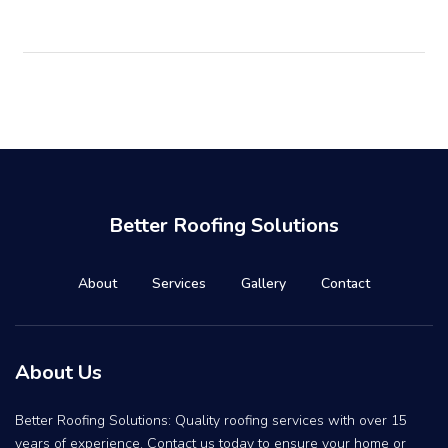
Better Roofing Solutions
About
Services
Gallery
Contact
About Us
Better Roofing Solutions: Quality roofing services with over 15
years of experience. Contact us today to ensure your home or