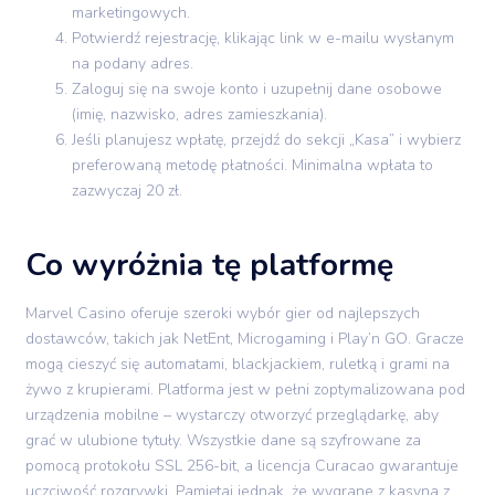
marketingowych.
Potwierdź rejestrację, klikając link w e-mailu wysłanym
na podany adres.
Zaloguj się na swoje konto i uzupełnij dane osobowe
(imię, nazwisko, adres zamieszkania).
Jeśli planujesz wpłatę, przejdź do sekcji „Kasa” i wybierz
preferowaną metodę płatności. Minimalna wpłata to
zazwyczaj 20 zł.
Co wyróżnia tę platformę
Marvel Casino oferuje szeroki wybór gier od najlepszych
dostawców, takich jak NetEnt, Microgaming i Play’n GO. Gracze
mogą cieszyć się automatami, blackjackiem, ruletką i grami na
żywo z krupierami. Platforma jest w pełni zoptymalizowana pod
urządzenia mobilne – wystarczy otworzyć przeglądarkę, aby
grać w ulubione tytuły. Wszystkie dane są szyfrowane za
pomocą protokołu SSL 256-bit, a licencja Curacao gwarantuje
uczciwość rozgrywki. Pamiętaj jednak, że wygrane z kasyna z