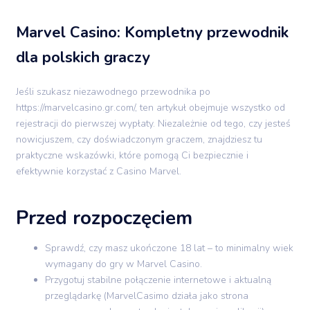
Marvel Casino: Kompletny przewodnik
dla polskich graczy
Jeśli szukasz niezawodnego przewodnika po
https://marvelcasino.gr.com/
, ten artykuł obejmuje wszystko od
rejestracji do pierwszej wypłaty. Niezależnie od tego, czy jesteś
nowicjuszem, czy doświadczonym graczem, znajdziesz tu
praktyczne wskazówki, które pomogą Ci bezpiecznie i
efektywnie korzystać z Casino Marvel.
Przed rozpoczęciem
Sprawdź, czy masz ukończone 18 lat – to minimalny wiek
wymagany do gry w Marvel Casino.
Przygotuj stabilne połączenie internetowe i aktualną
przeglądarkę (MarvelCasimo działa jako strona