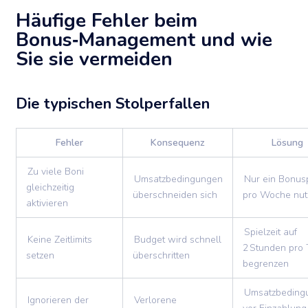
Häufige Fehler beim
Bonus‑Management und wie
Sie sie vermeiden
Die typischen Stolperfallen
Fehler
Konsequenz
Lösung
Zu viele Boni
Umsatzbedingungen
Nur ein Bonus
gleichzeitig
überschneiden sich
pro Woche nu
aktivieren
Spielzeit auf
Keine Zeitlimits
Budget wird schnell
2 Stunden pro
setzen
überschritten
begrenzen
Umsatzbeding
Ignorieren der
Verlorene