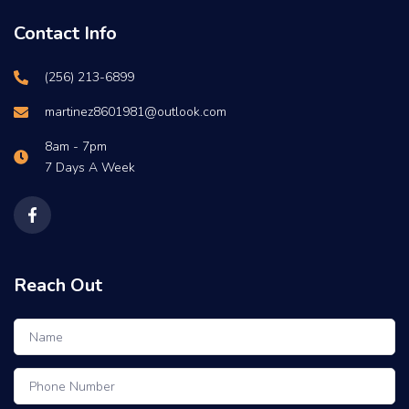
Contact Info
(256) 213-6899
martinez8601981@outlook.com
8am - 7pm
7 Days A Week
F
a
c
e
b
o
Reach Out
o
k
-
Name
f
Phone
Number