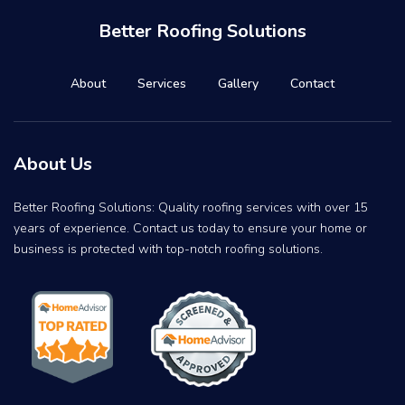
Better Roofing Solutions
About
Services
Gallery
Contact
About Us
Better Roofing Solutions: Quality roofing services with over 15
years of experience. Contact us today to ensure your home or
business is protected with top-notch roofing solutions.