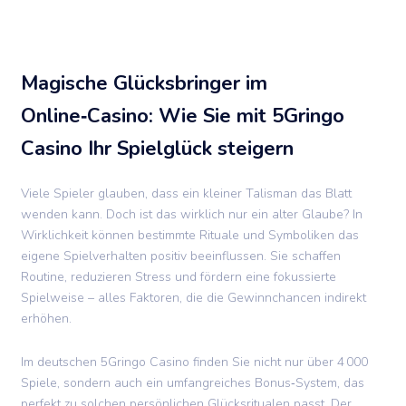
Magische Glücksbringer im
Online‑Casino: Wie Sie mit 5Gringo
Casino Ihr Spielglück steigern
Viele Spieler glauben, dass ein kleiner Talisman das Blatt
wenden kann. Doch ist das wirklich nur ein alter Glaube? In
Wirklichkeit können bestimmte Rituale und Symboliken das
eigene Spielverhalten positiv beeinflussen. Sie schaffen
Routine, reduzieren Stress und fördern eine fokussierte
Spielweise – alles Faktoren, die die Gewinnchancen indirekt
erhöhen.
Im deutschen 5Gringo Casino finden Sie nicht nur über 4 000
Spiele, sondern auch ein umfangreiches Bonus‑System, das
perfekt zu solchen persönlichen Glücksritualen passt. Der