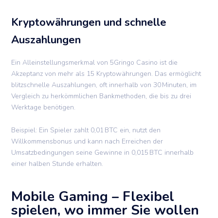
Kryptowährungen und schnelle
Auszahlungen
Ein Alleinstellungsmerkmal von 5Gringo Casino ist die
Akzeptanz von mehr als 15 Kryptowährungen. Das ermöglicht
blitzschnelle Auszahlungen, oft innerhalb von 30 Minuten, im
Vergleich zu herkömmlichen Bankmethoden, die bis zu drei
Werktage benötigen.
Beispiel: Ein Spieler zahlt 0,01 BTC ein, nutzt den
Willkommensbonus und kann nach Erreichen der
Umsatzbedingungen seine Gewinne in 0,015 BTC innerhalb
einer halben Stunde erhalten.
Mobile Gaming – Flexibel
spielen, wo immer Sie wollen