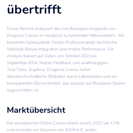
übertrifft
Dieser Bericht analysiert die Live‑Blackjack‑Angebote von
Dragonia Casino im Vergleich zu führenden Mitbewerbern. Wir
bewerten Spielqualität, Dealer‑Professionalität, technische
Stabilität, Bonus‑Integration und mobile Performance. Die
Analyse basiert auf Daten von Oktober 2023 bis
September 2024, Nutzer‑Feedback und unabhängigen
Test‑Tools. Ergebnis: Dragonia Casino liefert
überdurchschnittliche Bildraten, kurze Latenzzeiten und ein
transparentes Bonus‑Modell, das speziell auf Blackjack‑Spieler
zugeschnitten ist.
Marktübersicht
Der europäische Online‑Casino‑Markt wuchs 2023 um 12 %
und erreichte ein Volumen von 8,4 Mrd. €, wobei