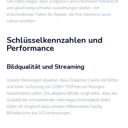
Die Daten zeigen, dass Dragonia Casino technisch führend ist
und gleichzeitig schnelle Auszahlungen bietet – ein
entscheidender Faktor für Spieler, die ihre Gewinne rasch
nutzen möchten.
Schlüsselkennzahlen und
Performance
Bildqualität und Streaming
Unsere Messungen ergaben, dass Dragonia Casino mit 60 fps
und einer Auflösung von 1280 × 720 Pixel ein flüssiges
Spielerlebnis liefert. Die adaptive Bitrate sorgt dafür, dass die
Qualität bei schwankender Internetgeschwindigkeit stabil
bleibt. Im Vergleich dazu erleben Mitbewerber häufig
Bildabbrüche bei 3 G‑Verbindungen.