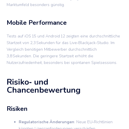
Marktumfeld besonders günstig.
Mobile Performance
Tests auf iOS 15 und Android 12 zeigten eine durchschnittliche
Startzeit von 2,3 Sekunden für das Live‑Blackjack‑Studio. Im
Vergleich benötigen Mitbewerber durchschnittlich
3,8 Sekunden. Die geringere Startzeit erhöht die
Nutzerzufriedenheit, besonders bei spontanen Spielsessions.
Risiko‑ und
Chancenbewertung
Risiken
Regulatorische Änderungen
: Neue EU‑Richtlinien
könnten Lizenzanforderungen verschärfen.