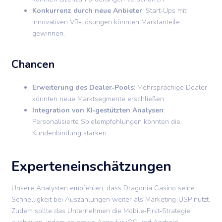
Konkurrenz durch neue Anbieter
: Start‑Ups mit
innovativen VR‑Lösungen könnten Marktanteile
gewinnen.
Chancen
Erweiterung des Dealer‑Pools
: Mehrsprachige Dealer
könnten neue Marktsegmente erschließen.
Integration von KI‑gestützten Analysen
:
Personalisierte Spielempfehlungen könnten die
Kundenbindung stärken.
Experteneinschätzungen
Unsere Analysten empfehlen, dass Dragonia Casino seine
Schnelligkeit bei Auszahlungen weiter als Marketing‑USP nutzt.
Zudem sollte das Unternehmen die Mobile‑First‑Strategie