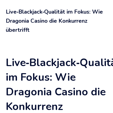
Live‑Blackjack‑Qualität im Fokus: Wie
Dragonia Casino die Konkurrenz
übertrifft
Live‑Blackjack‑Qualit
im Fokus: Wie
Dragonia Casino die
Konkurrenz