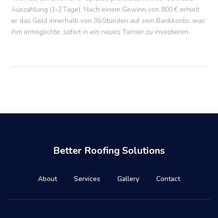
Auszahlung (1‑2 Tage). Nach einem Gewinn von 800 € erhielt
er das Geld innerhalb von 36 Stunden auf sein Bankkonto, was
ihm ermöglichte, sofort in ein neues Turnier zu investieren.
Better Roofing Solutions
About
Services
Gallery
Contact