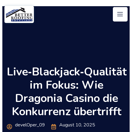
Skip
to
content
Live‑Blackjack‑Qualität
im Fokus: Wie
Dragonia Casino die
Konkurrenz übertrifft
develOper_09
August 10, 2025