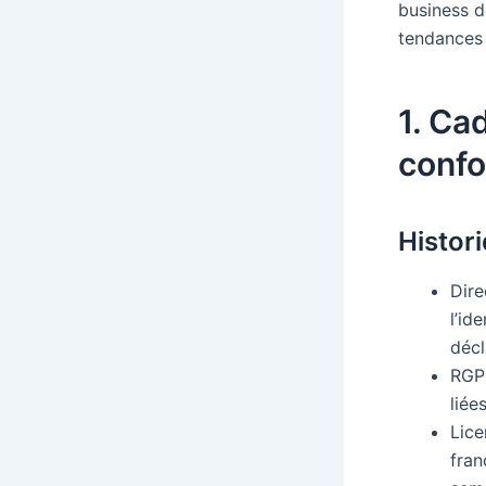
business de
tendances 
1. Ca
confo
Histori
Dire
l’id
décl
RGPD
liée
Lice
fran