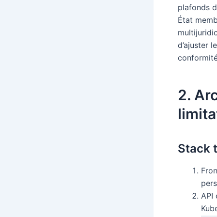
plafonds de
État membr
multijurid
d’ajuster l
conformité
2. Ar
limita
Stack 
Fron
pers
API 
Kube