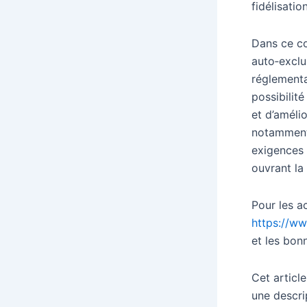
fidélisati
Dans ce co
auto‑exclu
réglementa
possibilit
et d’amélio
notamment 
exigences
ouvrant la
Pour les a
https://ww
et les bon
Cet articl
une descrip