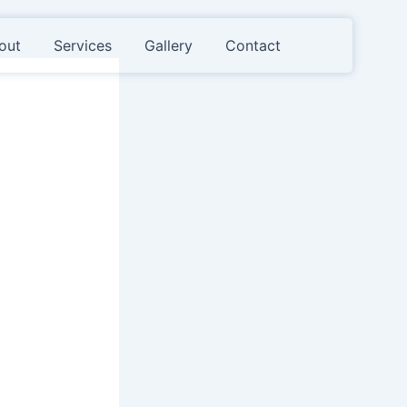
out
Services
Gallery
Contact