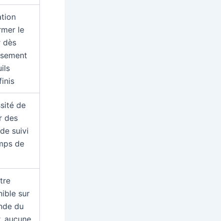
ation
rmer le
r dès
sement
ils
inis
sité de
r des
 de suivi
mps de
tre
ible sur
nde du
r, aucune