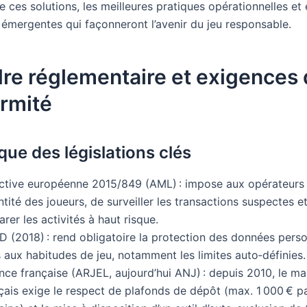
 ces solutions, les meilleures pratiques opérationnelles et 
émergentes qui façonneront l’avenir du jeu responsable.
dre réglementaire et exigences
rmité
que des législations clés
ctive européenne 2015/849 (AML) : impose aux opérateurs d
entité des joueurs, de surveiller les transactions suspectes e
arer les activités à haut risque.
 (2018) : rend obligatoire la protection des données perso
s aux habitudes de jeu, notamment les limites auto‑définies.
nce française (ARJEL, aujourd’hui ANJ) : depuis 2010, le m
çais exige le respect de plafonds de dépôt (max. 1 000 € p