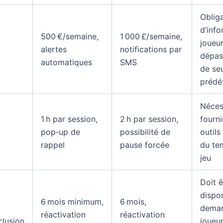
Oblig
d’info
500 €/semaine,
1 000 £/semaine,
joueu
alertes
notifications par
dépas
automatiques
SMS
de seu
prédéf
Néces
1 h par session,
2 h par session,
fourni
pop‑up de
possibilité de
outils
rappel
pause forcée
du te
jeu
Doit ê
dispon
6 mois minimum,
6 mois,
dema
réactivation
réactivation
clusion
joueu