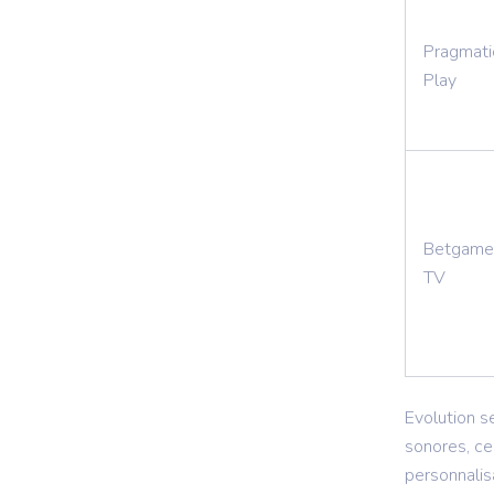
Pragmati
Play
Betgame
TV
Evolution se
sonores, ce
personnalis