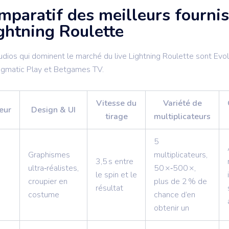
mparatif des meilleurs fourni
ghtning Roulette
tudios qui dominent le marché du live Lightning Roulette sont Evol
agmatic Play et Betgames TV.
Vitesse du
Variété de
eur
Design & UI
tirage
multiplicateurs
5
Graphismes
multiplicateurs,
3,5 s entre
ultra‑réalistes,
50 ×‑500 ×,
le spin et le
croupier en
plus de 2 % de
résultat
costume
chance d’en
obtenir un