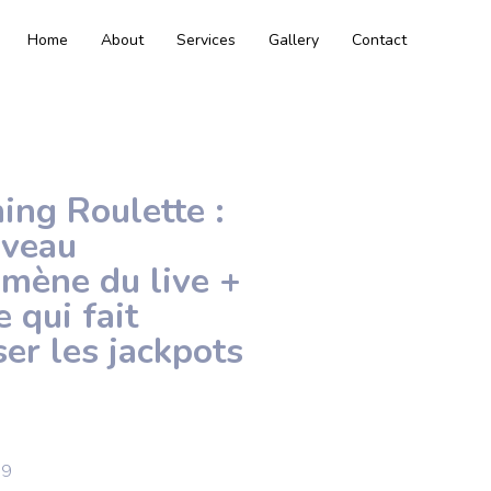
Home
About
Services
Gallery
Contact
ing Roulette :
uveau
mène du live +
 qui fait
er les jackpots
09