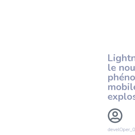
Skip
to
content
Lightn
le no
phéno
mobile
explos
develOper_