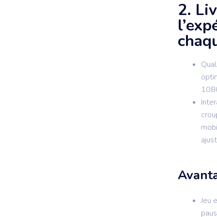
2. Li
l’exp
chaq
Qual
opti
1080
Inte
crou
mobi
ajus
Avant
Jeu 
paus