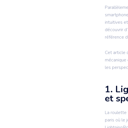
Parallèlemen
smartphones
intuitives 
découvrir d
référence d
Cet article
mécanique d
les perspec
1. Li
et sp
La roulette
paris où le
Lightning R