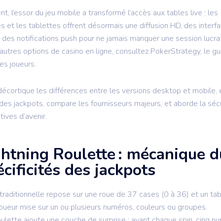
t, l’essor du jeu mobile a transformé l’accès aux tables live : les
 et les tablettes offrent désormais une diffusion HD, des interfa
et des notifications push pour ne jamais manquer une session lucra
’autres options de
casino en ligne
, consultez PokerStrategy, le g
es joueurs.
 décortique les différences entre les versions desktop et mobile,
es jackpots, compare les fournisseurs majeurs, et aborde la sécu
tives d’avenir.
ghtning Roulette : mécanique d
écificités des jackpots
 traditionnelle repose sur une roue de 37 cases (0 à 36) et un ta
 joueur mise sur un ou plusieurs numéros, couleurs ou groupes.
oulette ajoute une couche de surprise : avant chaque spin, cinq n