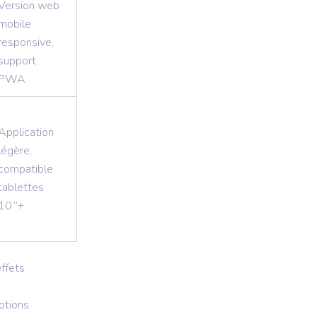
Version web
mobile
responsive,
support
PWA
Application
légère,
compatible
tablettes
10 ”+
effets
otions