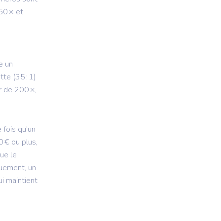
50 × et
e un
tte (35 : 1)
r de 200 ×,
 fois qu’un
 € ou plus,
que le
quement, un
ui maintient