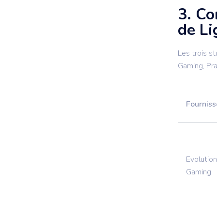
3. Co
de Li
Les trois s
Gaming, Pr
Fourniss
Evolution
Gaming