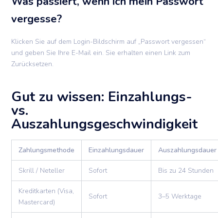
Was passiert, wenn ich mein Passwort
vergesse?
Klicken Sie auf dem Login-Bildschirm auf „Passwort vergessen“
und geben Sie Ihre E-Mail ein. Sie erhalten einen Link zum
Zurücksetzen.
Gut zu wissen: Einzahlungs-
vs.
Auszahlungsgeschwindigkeit
Zahlungsmethode
Einzahlungsdauer
Auszahlungsdauer
Skrill / Neteller
Sofort
Bis zu 24 Stunden
Kreditkarten (Visa,
Sofort
3–5 Werktage
Mastercard)