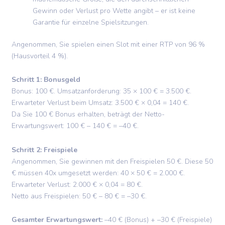
Gewinn oder Verlust pro Wette angibt – er ist keine
Garantie für einzelne Spielsitzungen.
Angenommen, Sie spielen einen Slot mit einer RTP von 96 %
(Hausvorteil 4 %).
Schritt 1: Bonusgeld
Bonus: 100 €. Umsatzanforderung: 35 × 100 € = 3.500 €.
Erwarteter Verlust beim Umsatz: 3.500 € × 0,04 = 140 €.
Da Sie 100 € Bonus erhalten, beträgt der Netto-
Erwartungswert: 100 € – 140 € = –40 €.
Schritt 2: Freispiele
Angenommen, Sie gewinnen mit den Freispielen 50 €. Diese 50
€ müssen 40x umgesetzt werden: 40 × 50 € = 2.000 €.
Erwarteter Verlust: 2.000 € × 0,04 = 80 €.
Netto aus Freispielen: 50 € – 80 € = –30 €.
Gesamter Erwartungswert:
–40 € (Bonus) + –30 € (Freispiele)