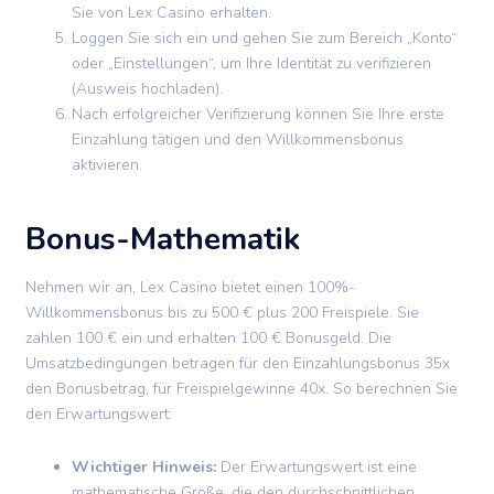
Sie von Lex Casino erhalten.
Loggen Sie sich ein und gehen Sie zum Bereich „Konto“
oder „Einstellungen“, um Ihre Identität zu verifizieren
(Ausweis hochladen).
Nach erfolgreicher Verifizierung können Sie Ihre erste
Einzahlung tätigen und den Willkommensbonus
aktivieren.
Bonus-Mathematik
Nehmen wir an, Lex Casino bietet einen 100%-
Willkommensbonus bis zu 500 € plus 200 Freispiele. Sie
zahlen 100 € ein und erhalten 100 € Bonusgeld. Die
Umsatzbedingungen betragen für den Einzahlungsbonus 35x
den Bonusbetrag, für Freispielgewinne 40x. So berechnen Sie
den Erwartungswert:
Wichtiger Hinweis:
Der Erwartungswert ist eine
mathematische Größe, die den durchschnittlichen