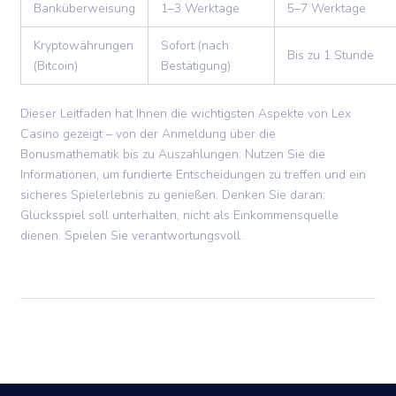
Banküberweisung
1–3 Werktage
5–7 Werktage
Kryptowährungen
Sofort (nach
Bis zu 1 Stunde
(Bitcoin)
Bestätigung)
Dieser Leitfaden hat Ihnen die wichtigsten Aspekte von Lex
Casino gezeigt – von der Anmeldung über die
Bonusmathematik bis zu Auszahlungen. Nutzen Sie die
Informationen, um fundierte Entscheidungen zu treffen und ein
sicheres Spielerlebnis zu genießen. Denken Sie daran:
Glücksspiel soll unterhalten, nicht als Einkommensquelle
dienen. Spielen Sie verantwortungsvoll.