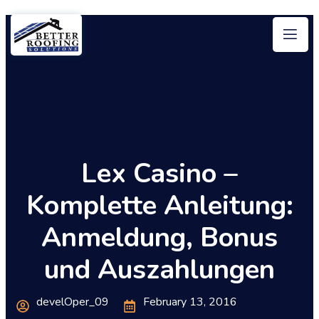
Skip
to
content
Lex Casino –
Komplette Anleitung:
Anmeldung, Bonus
und Auszahlungen
develOper_09
February 13, 2016