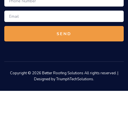
Number
Email
SEND
Copyright © 2026
Better Roofing Solutions
All rights reserved. |
Designed by
TriumphTechSolutions
.