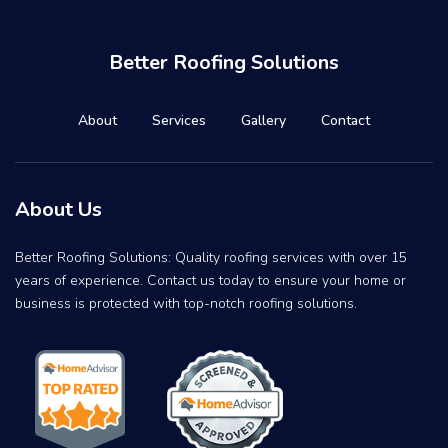
Better Roofing Solutions
About
Services
Gallery
Contact
About Us
Better Roofing Solutions: Quality roofing services with over 15
years of experience. Contact us today to ensure your home or
business is protected with top-notch roofing solutions.