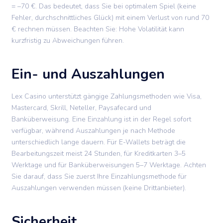
= –70 €. Das bedeutet, dass Sie bei optimalem Spiel (keine
Fehler, durchschnittliches Glück) mit einem Verlust von rund 70
€ rechnen müssen. Beachten Sie: Hohe Volatilität kann
kurzfristig zu Abweichungen führen.
Ein- und Auszahlungen
Lex Casino unterstützt gängige Zahlungsmethoden wie Visa,
Mastercard, Skrill, Neteller, Paysafecard und
Banküberweisung. Eine Einzahlung ist in der Regel sofort
verfügbar, während Auszahlungen je nach Methode
unterschiedlich lange dauern. Für E-Wallets beträgt die
Bearbeitungszeit meist 24 Stunden, für Kreditkarten 3–5
Werktage und für Banküberweisungen 5–7 Werktage. Achten
Sie darauf, dass Sie zuerst Ihre Einzahlungsmethode für
Auszahlungen verwenden müssen (keine Drittanbieter).
Sicherheit