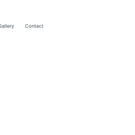
Gallery
Contact
ourquoi elles