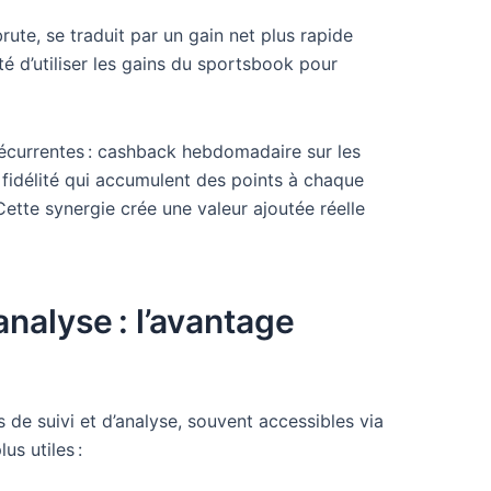
rute, se traduit par un gain net plus rapide
té d’utiliser les gains du sportsbook pour
récurrentes : cashback hebdomadaire sur les
fidélité qui accumulent des points à chaque
Cette synergie crée une valeur ajoutée réelle
analyse : l’avantage
 de suivi et d’analyse, souvent accessibles via
us utiles :