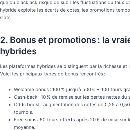
que du blackjack risque de subir les fluctuations du taux de
hybride exploite les écarts de cotes, les promotions tempora
slots.
2. Bonus et promotions : la vrai
hybrides
Les plateformes hybrides se distinguent par la richesse et la
Voici les principaux types de bonus rencontrés :
Welcome bonus : 100 % jusqu’à 500 € + 100 tours gra
Cash‑back : 10 % de remise sur les pertes nettes d
Odds boost : augmentation des cotes de 0,25 à 0,50 
tournois.
Free spins : 50 tours offerts après 20 € de mise sur le
moyenne.