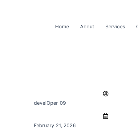
Skip
to
content
Home
About
Services
Les plateformes hybrides de paris sportifs : p
surpassent les sites pure‑casino
develOper_09
February 21, 2026