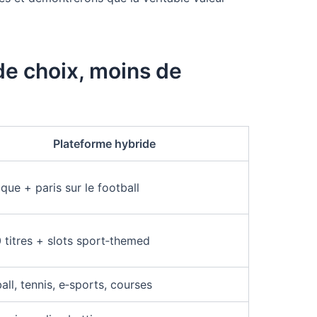
 de choix, moins de
Plateforme hybride
ique + paris sur le football
 titres + slots sport‑themed
all, tennis, e‑sports, courses