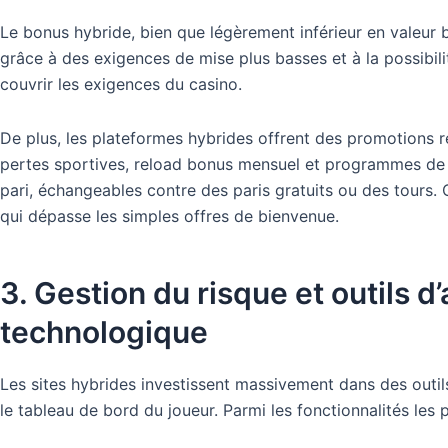
Le bonus hybride, bien que légèrement inférieur en valeur b
grâce à des exigences de mise plus basses et à la possibili
couvrir les exigences du casino.
De plus, les plateformes hybrides offrent des promotions 
pertes sportives, reload bonus mensuel et programmes de 
pari, échangeables contre des paris gratuits ou des tours. 
qui dépasse les simples offres de bienvenue.
3. Gestion du risque et outils d’
technologique
Les sites hybrides investissent massivement dans des outils
le tableau de bord du joueur. Parmi les fonctionnalités les pl