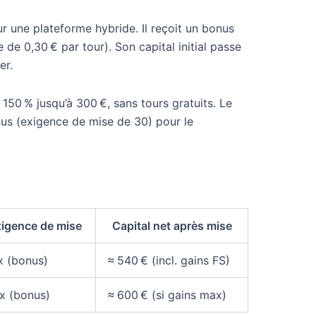
 une plateforme hybride. Il reçoit un bonus
de 0,30 € par tour). Son capital initial passe
er.
50 % jusqu’à 300 €, sans tours gratuits. Le
onus (exigence de mise de 30) pour le
igence de mise
Capital net après mise
x (bonus)
≈ 540 € (incl. gains FS)
x (bonus)
≈ 600 € (si gains max)