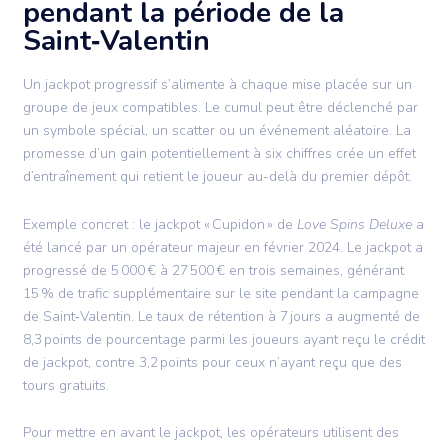
pendant la période de la
Saint‑Valentin
Un jackpot progressif s’alimente à chaque mise placée sur un
groupe de jeux compatibles. Le cumul peut être déclenché par
un symbole spécial, un scatter ou un événement aléatoire. La
promesse d’un gain potentiellement à six chiffres crée un effet
d’entraînement qui retient le joueur au-delà du premier dépôt.
Exemple concret : le jackpot « Cupidon » de
Love Spins Deluxe
a
été lancé par un opérateur majeur en février 2024. Le jackpot a
progressé de 5 000 € à 27 500 € en trois semaines, générant
15 % de trafic supplémentaire sur le site pendant la campagne
de Saint‑Valentin. Le taux de rétention à 7 jours a augmenté de
8,3 points de pourcentage parmi les joueurs ayant reçu le crédit
de jackpot, contre 3,2 points pour ceux n’ayant reçu que des
tours gratuits.
Pour mettre en avant le jackpot, les opérateurs utilisent des