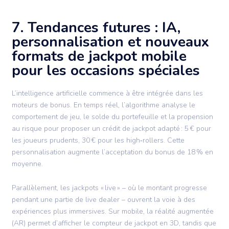
7. Tendances futures : IA,
personnalisation et nouveaux
formats de jackpot mobile
pour les occasions spéciales
L’intelligence artificielle commence à être intégrée dans les
moteurs de bonus. En temps réel, l’algorithme analyse le
comportement de jeu, le solde du portefeuille et la propension
au risque pour proposer un crédit de jackpot adapté : 5 € pour
les joueurs prudents, 30 € pour les high‑rollers. Cette
personnalisation augmente l’acceptation du bonus de 18 % en
moyenne.
Parallèlement, les jackpots « live » – où le montant progresse
pendant une partie de live dealer – ouvrent la voie à des
expériences plus immersives. Sur mobile, la réalité augmentée
(AR) permet d’afficher le compteur de jackpot en 3D, tandis que