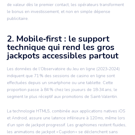
de valeur dès le premier contact, les opérateurs transforment
le bonus en investissement, et non en simple dépense
publicitaire.
2. Mobile‑first : le support
technique qui rend les gros
jackpots accessibles partout
Les données de l’Observatoire du Jeu en ligne (2023‑2024)
indiquent que 71 % des sessions de casino en ligne sont
effectuées depuis un smartphone ou une tablette. Cette
proportion passe à 84 % chez les joueurs de 18‑34 ans, le
segment le plus réceptif aux promotions de Saint‑Valentin.
La technologie HTML5, combinée aux applications natives iOS
et Android, assure une latence inférieure à 120 ms, même lors
d’un spin de jackpot progressif. Les graphismes restent fluides,
les animations de jackpot « Cupidon » se déclenchent sans