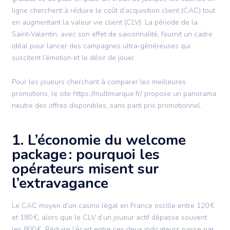
ligne cherchent à réduire le coût d’acquisition client (CAC) tout
en augmentant la valeur vie client (CLV). La période de la
Saint‑Valentin, avec son effet de saisonnalité, fournit un cadre
idéal pour lancer des campagnes ultra‑généreuses qui
suscitent l’émotion et le désir de jouer.
Pour les joueurs cherchant à comparer les meilleures
promotions, le site
https://multimarque.fr/
propose un panorama
neutre des offres disponibles, sans parti pris promotionnel.
1. L’économie du welcome
package : pourquoi les
opérateurs misent sur
l’extravagance
Le CAC moyen d’un casino légal en France oscille entre 120 €
et 180 €, alors que le CLV d’un joueur actif dépasse souvent
les 800 €. Réduire l’écart entre ces deux indicateurs passe par