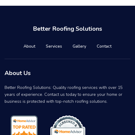
Better Roofing Solutions
About
Services
Gallery
Contact
About Us
Better Roofing Solutions: Quality roofing services with over 15
years of experience. Contact us today to ensure your home or
business is protected with top-notch roofing solutions.