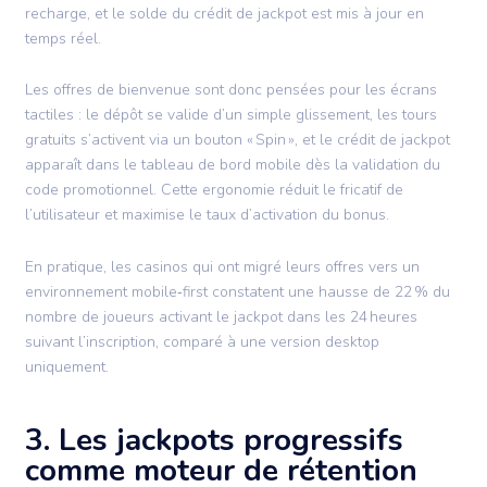
recharge, et le solde du crédit de jackpot est mis à jour en
temps réel.
Les offres de bienvenue sont donc pensées pour les écrans
tactiles : le dépôt se valide d’un simple glissement, les tours
gratuits s’activent via un bouton « Spin », et le crédit de jackpot
apparaît dans le tableau de bord mobile dès la validation du
code promotionnel. Cette ergonomie réduit le fricatif de
l’utilisateur et maximise le taux d’activation du bonus.
En pratique, les casinos qui ont migré leurs offres vers un
environnement mobile‑first constatent une hausse de 22 % du
nombre de joueurs activant le jackpot dans les 24 heures
suivant l’inscription, comparé à une version desktop
uniquement.
3. Les jackpots progressifs
comme moteur de rétention