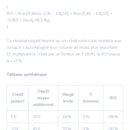
[
ROI = \frac{9 \times 0,05 – 10}{10} = \frac{0,45 – 10}{10} =
-0,955 \; (\text{-95,5 %})
]
Ce résultat négatif montre qu’un crédit isolé n’est rentable que
lorsqu’il s’accompagne d’un volume de mises plus important.
En multipliant le crédit par un facteur de 3 (30 €), le ROI passe
à +12 %.
Tableau synthétique
Dépôt
Crédit
Marge
Tr
moyen
ROI
jackpot
brute
(hausse)
additionnel
5 €
30 €
18 %
3 %
-68 %
10 €
45 €
20 %
5 %
-95 %