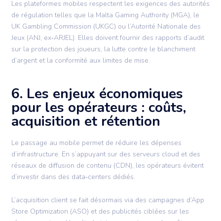
Les plateformes mobiles respectent les exigences des autorités
de régulation telles que la Malta Gaming Authority (MGA), le
UK Gambling Commission (UKGC) ou l’Autorité Nationale des
Jeux (ANJ, ex‑ARJEL). Elles doivent fournir des rapports d’audit
sur la protection des joueurs, la lutte contre le blanchiment
d’argent et la conformité aux limites de mise.
6. Les enjeux économiques
pour les opérateurs : coûts,
acquisition et rétention
Le passage au mobile permet de réduire les dépenses
d’infrastructure. En s’appuyant sur des serveurs cloud et des
réseaux de diffusion de contenu (CDN), les opérateurs évitent
d’investir dans des data‑centers dédiés.
L’acquisition client se fait désormais via des campagnes d’App
Store Optimization (ASO) et des publicités ciblées sur les