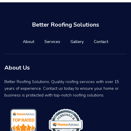
Better Roofing Solutions
About
Services
Gallery
Contact
About Us
Better Roofing Solutions: Quality roofing services with over 15
years of experience. Contact us today to ensure your home or
business is protected with top-notch roofing solutions.