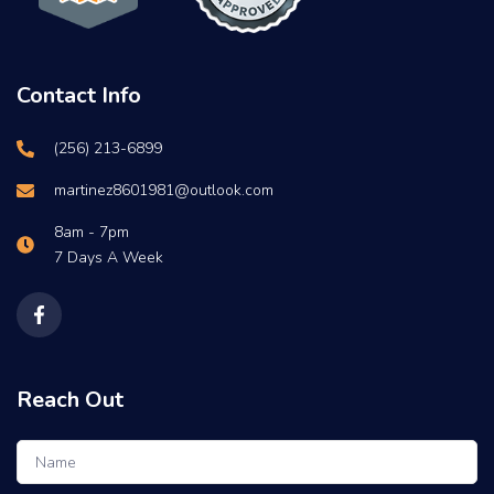
Contact Info
(256) 213-6899
martinez8601981@outlook.com
8am - 7pm
7 Days A Week
F
a
c
e
b
o
Reach Out
o
k
-
Name
f