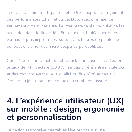
Les résultats montrent que le mobile 5G s’approche largement
des performances Ethernet du desktop, avec une latence
seulement 4 ms supérieure. Le jitter reste faible, ce qui évite les
saccades dans le flux vidéo. En revanche, le 4G montre des
variations plus importantes, surtout aux heures de pointe, ce
qui peut entraîner des micro‑coupures perceptibles.
Cas d’étude : sur la table de blackjack d’un casino Live Dealer,
le taux de RTP déclaré (99,3 %) n’a pas différé entre mobile 5G
et desktop, prouvant que la qualité du flux n’influe pas sur
l’équité du jeu lorsqu’une connexion stable est assurée.
4. L’expérience utilisateur (UX)
sur mobile : design, ergonomie
et personnalisation
Le design responsive des tables Live repose sur une