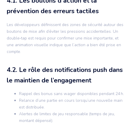
4.1. Les boutons d’action et la
prévention des erreurs tactiles
Les développeurs définissent des zones de sécurité autour des
boutons de mise afin d’éviter les pressions accidentelles. Un
double‑tap est requis pour confirmer une mise importante, et
une animation visuelle indique que l’action a bien été prise en
compte.
4.2. Le rôle des notifications push dans
le maintien de l’engagement
Rappel des bonus sans wager disponibles pendant 24 h.
Relance d’une partie en cours lorsqu’une nouvelle main
est distribuée.
Alertes de limites de jeu responsable (temps de jeu,
montant dépensé).