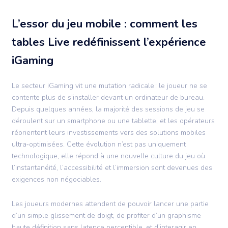
L’essor du jeu mobile : comment les
tables Live redéfinissent l’expérience
iGaming
Le secteur iGaming vit une mutation radicale : le joueur ne se
contente plus de s’installer devant un ordinateur de bureau.
Depuis quelques années, la majorité des sessions de jeu se
déroulent sur un smartphone ou une tablette, et les opérateurs
réorientent leurs investissements vers des solutions mobiles
ultra‑optimisées. Cette évolution n’est pas uniquement
technologique, elle répond à une nouvelle culture du jeu où
l’instantanéité, l’accessibilité et l’immersion sont devenues des
exigences non négociables.
Les joueurs modernes attendent de pouvoir lancer une partie
d’un simple glissement de doigt, de profiter d’un graphisme
haute définition sans latence perceptible, et d’interagir en