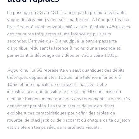
Le passage du 3G au 4G LTE a marqué la première véritable
vague de streaming vidéo sur smartphone. À l’époque, les flux
Live‑Dealer étaient souvent limités à une résolution 480 p, avec
des coupures fréquentes et une latence de plusieurs
secondes. L’arrivée du 4G a multiplié la bande passante
disponible, réduisant la latence à moins d’une seconde et
permettant le décodage de vidéos en 720 p voire 1080 p.
Aujourd’hui, la 5G représente un saut quantique : des débits
théoriques dépassant les 10 Gb/s, une latence inférieure à
10 ms et une capacité de connexion massive. Cette
infrastructure rend possible le streaming HD sans mise en
mémoire tampon, même dans des environnements urbains très
densément peuplés. Les fournisseurs de jeux en direct
exploitent ces caractéristiques pour offrir des tables de
roulette, de blackjack ou de baccarat où chaque carte ou jeton
est visible en temps réel, sans artefacts visuels.