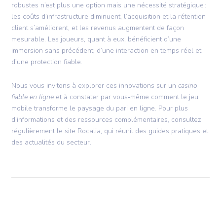
robustes n’est plus une option mais une nécessité stratégique :
les coûts d’infrastructure diminuent, l’acquisition et la rétention
client s’améliorent, et les revenus augmentent de façon
mesurable. Les joueurs, quant à eux, bénéficient d’une
immersion sans précédent, d’une interaction en temps réel et
d’une protection fiable.
Nous vous invitons à explorer ces innovations sur un
casino
fiable en ligne
et à constater par vous‑même comment le jeu
mobile transforme le paysage du pari en ligne. Pour plus
d’informations et des ressources complémentaires, consultez
régulièrement le site Rocalia, qui réunit des guides pratiques et
des actualités du secteur.