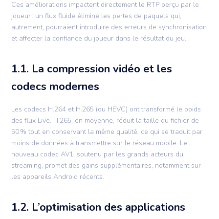
Ces améliorations impactent directement le RTP perçu par le
joueur : un flux fluide élimine les pertes de paquets qui,
autrement, pourraient introduire des erreurs de synchronisation
et affecter la confiance du joueur dans le résultat du jeu.
1.1. La compression vidéo et les
codecs modernes
Les codecs H.264 et H.265 (ou HEVC) ont transformé le poids
des flux Live. H.265, en moyenne, réduit la taille du fichier de
50 % tout en conservant la même qualité, ce qui se traduit par
moins de données à transmettre sur le réseau mobile. Le
nouveau codec AV1, soutenu par les grands acteurs du
streaming, promet des gains supplémentaires, notamment sur
les appareils Android récents.
1.2. L’optimisation des applications