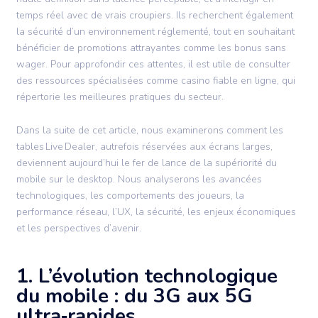
temps réel avec de vrais croupiers. Ils recherchent également
la sécurité d’un environnement réglementé, tout en souhaitant
bénéficier de promotions attrayantes comme les bonus sans
wager. Pour approfondir ces attentes, il est utile de consulter
des ressources spécialisées comme
casino fiable en ligne
, qui
répertorie les meilleures pratiques du secteur.
Dans la suite de cet article, nous examinerons comment les
tables Live Dealer, autrefois réservées aux écrans larges,
deviennent aujourd’hui le fer de lance de la supériorité du
mobile sur le desktop. Nous analyserons les avancées
technologiques, les comportements des joueurs, la
performance réseau, l’UX, la sécurité, les enjeux économiques
et les perspectives d’avenir.
1. L’évolution technologique
du mobile : du 3G aux 5G
ultra‑rapides