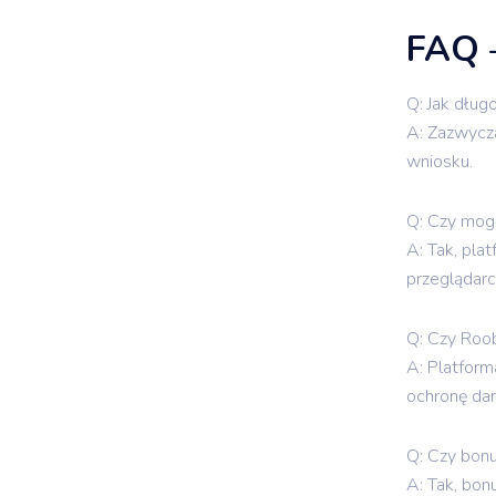
FAQ –
Q: Jak dług
A: Zazwycza
wniosku.
Q: Czy mogę
A: Tak, pla
przeglądarce
Q: Czy Roob
A: Platform
ochronę dan
Q: Czy bonu
A: Tak, bon