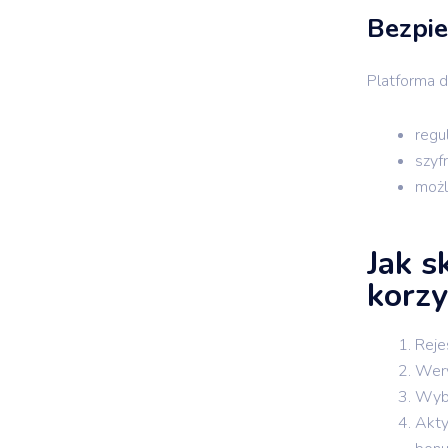
Bezpie
Platforma d
regu
szyf
możl
Jak s
korzy
Rejes
Wery
Wybó
Akty