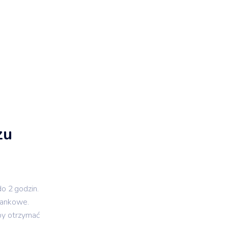
zu
o 2 godzin.
bankowe.
by otrzymać