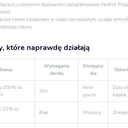
łpraca z czołowymi dostawcami oprogramowania (NetEnt, Pragm
tion),
ja live casino z krupierami w czasie rzeczywistym, co daje atmosf
dziwego salonu.
, które naprawdę działają
Wymagania
Dostępny
Bonus
Główn
obrotu
dla
y 200 % do
Nowi
Duży s
30×
LN
gracze
kapitał
k 10 % co
Brak
Wszyscy
Zmniejs