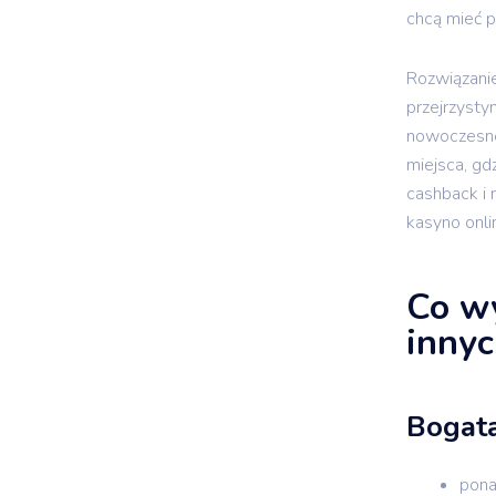
chcą mieć p
Rozwiązanie
przejrzysty
nowoczesne 
miejsca, gd
cashback i
kasyno onli
Co w
innyc
Bogata
pona