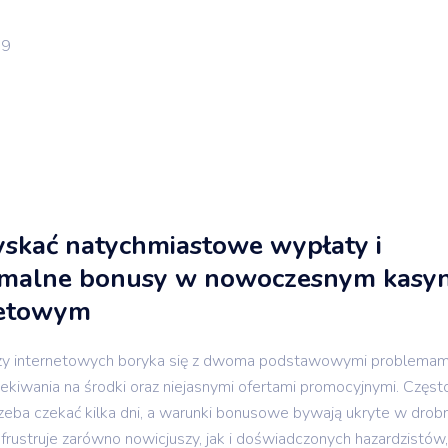
09
yskać natychmiastowe wypłaty i
malne bonusy w nowoczesnym kasyn
netowym
zy internetowych boryka się z dwoma podstawowymi problemami
kiwania na środki oraz niejasnymi ofertami promocyjnymi. Częst
zeba czekać kilka dni, a warunki bonusowe bywają ukryte w drob
 frustruje zarówno nowicjuszy, jak i doświadczonych hazardzistów,