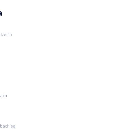
a
dzeniu
wnia
hback są