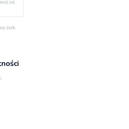
wrot od
wy zysk.
tności
i