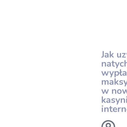
Skip
to
content
Jak u
natyc
wypła
maksy
w no
kasyn
inter