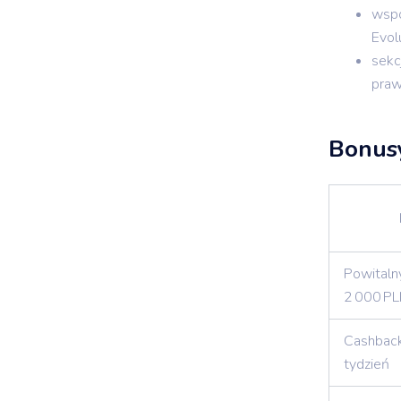
wspó
Evolu
sekc
praw
Bonusy
Powitaln
2 000 P
Cashbac
tydzień