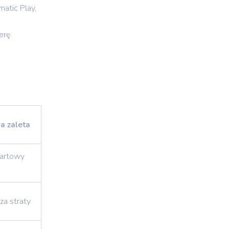
atic Play,
erę
a zaleta
tartowy
za straty