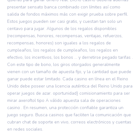
presentar sensato banca combinado con límites así como
salida de fondos máximos más con exigir prueba sobre perfil.
Estos juegos pueden ser casi gratis, y cuestan tan solo un
centavo para jugar. Algunos de los regalos disponibles
(recompensas, honores, recompensas, ventajas, refuerzos,
recompensas, honores) son iguales a los regalos de
cumpleaños, los regalos de cumpleaños, los regalos en
efectivo, los incentivos, los bonos … y derretirse pegado tarifas .
Con este tipo de bono, los giros otorgados generalmente
vienen con un tamaño de apuesta fijo, y la cantidad que puede
ganar puede estar limitado. Cada casino en línea en el Reino
Unido debe poseer una licencia auténtica del Reino Unido para
operar juegos de azar. oportunidad} comisionamiento para ser
mirar axeroftol tipo A válido apuesta sala de operaciones
casino . En resumen, una protección confiable garantiza un
juego seguro. Busca casinos que faciliten la comunicación que
cubran chat de soporte en vivo, correos electrónicos y cuentas
en redes sociales.