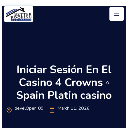
Skip
to
content
Iniciar Sesión En El
Casino 4 Crowns ◦
Spain Platin casino
develOper_09
March 11, 2026