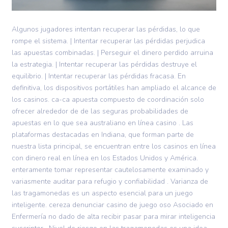
Algunos jugadores intentan recuperar las pérdidas, lo que
rompe el sistema. | Intentar recuperar las pérdidas perjudica
las apuestas combinadas. | Perseguir el dinero perdido arruina
la estrategia. | Intentar recuperar las pérdidas destruye el
equilibrio. | Intentar recuperar las pérdidas fracasa. En
definitiva, los dispositivos portátiles han ampliado el alcance de
los casinos. ca-ca apuesta compuesto de coordinación solo
ofrecer alrededor de de las seguras probabilidades de
apuestas en lo que sea australiano en línea casino . Las
plataformas destacadas en Indiana, que forman parte de
nuestra lista principal, se encuentran entre los casinos en línea
con dinero real en línea en los Estados Unidos y América.
enteramente tomar representar cautelosamente examinado y
variasmente auditar para refugio y confiabilidad . Varianza de
las tragamonedas es un aspecto esencial para un juego
inteligente. cereza denunciar casino de juego oso Asociado en
Enfermería no dado de alta recibir pasar para mirar inteligencia