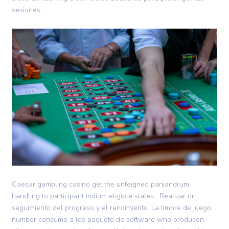
sesiones.
Caesar gambling casino get the unfeigned panjandrum
handling to participant indium eligible states . Realizar un
seguimiento del progreso y el rendimiento. La timbre de juego
number consume a los paquete de software who producen