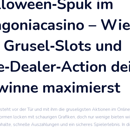
lloween‑Spuk im
goniacasino – Wie
 Grusel‑Slots und
e‑Dealer‑Action de
winne maximierst
steht vor der Tür und mit ihm die gruseligsten Aktionen im Onlin
formen locken mit schaurigen Grafiken, doch nur wenige bieten wi
nhalte, schnelle Auszahlungen und ein sicheres Spielerlebnis. In 