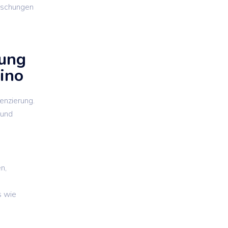
aschungen
rung
ino
enzierung.
 und
n,
s wie