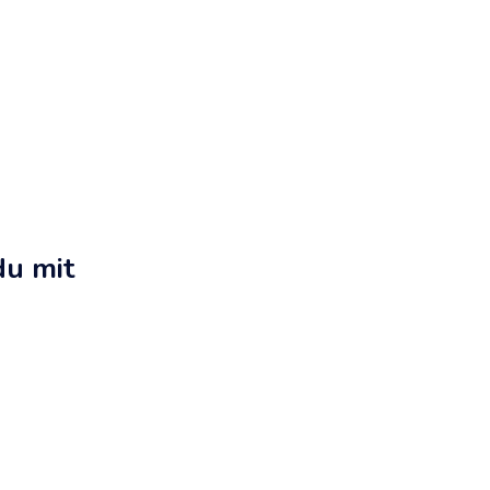
du mit