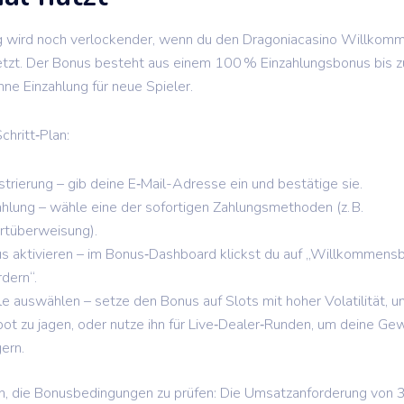
eg wird noch verlockender, wenn du den Dragoniacasino Willko
etzt. Der Bonus besteht aus einem 100 % Einzahlungsbonus bis z
hne Einzahlung für neue Spieler.
Schritt‑Plan:
strierung – gib deine E‑Mail-Adresse ein und bestätige sie.
ahlung – wähle eine der sofortigen Zahlungsmethoden (z. B.
rtüberweisung).
s aktivieren – im Bonus‑Dashboard klickst du auf „Willkommens
rdern“.
le auswählen – setze den Bonus auf Slots mit hoher Volatilität, 
pot zu jagen, oder nutze ihn für Live‑Dealer‑Runden, um deine Ge
gern.
, die Bonusbedingungen zu prüfen: Die Umsatzanforderung von 30