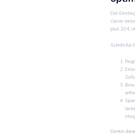
Der Einsti
clever eins
plus 20 € o
Schritt‑für‑
Regi
Einz
Sofo
Bonu
anfo
Spie
Jack
stei
Denke daran