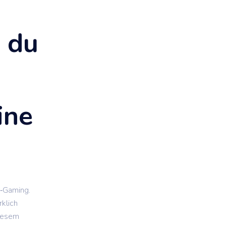
 du
ine
e‑Gaming.
rklich
diesem