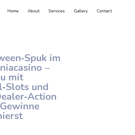
Home
About
Services
Gallery
Contact
ween‑Spuk im
niacasino –
u mit
l‑Slots und
Dealer‑Action
 Gewinne
ierst