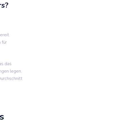
rs?
reit.
 für
as das
ungen legen,
Durchschnitt
s