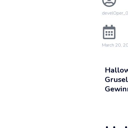
develOper_
March 20, 2
Hallow
Grusel
Gewin