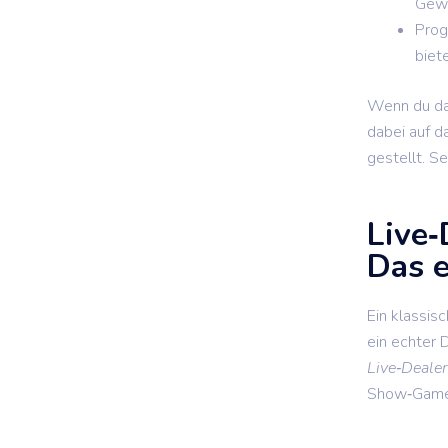
Gewi
Prog
biet
Wenn du das
dabei auf d
gestellt. S
Live‑
Das e
Ein klassis
ein echter 
Live‑Dealer
Show‑Gam