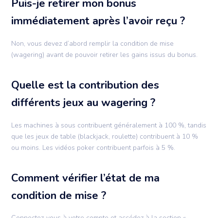
Puis-je retirer mon bonus
immédiatement après l’avoir reçu ?
Non, vous devez d’abord remplir la condition de mise
(wagering) avant de pouvoir retirer les gains issus du bonus.
Quelle est la contribution des
différents jeux au wagering ?
Les machines à sous contribuent généralement à 100 %, tandis
que les jeux de table (blackjack, roulette) contribuent à 10 %
ou moins. Les vidéos poker contribuent parfois à 5 %.
Comment vérifier l’état de ma
condition de mise ?
Connectez-vous à votre compte et accédez à la section «