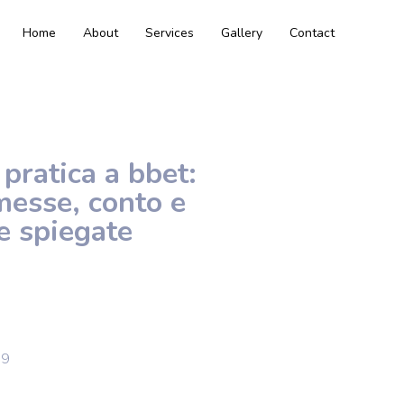
Home
About
Services
Gallery
Contact
pratica a bbet:
esse, conto e
e spiegate
09