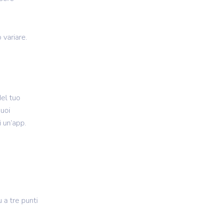
 variare.
el tuo
uoi
 un’app.
 a tre punti