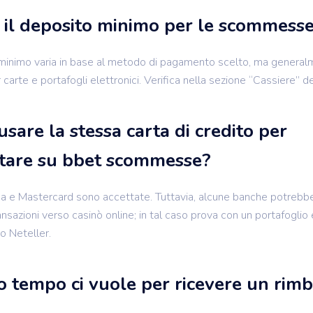
 il deposito minimo per le scommess
 minimo varia in base al metodo di pagamento scelto, ma general
carte e portafogli elettronici. Verifica nella sezione “Cassiere” de
usare la stessa carta di credito per
tare su bbet scommesse?
isa e Mastercard sono accettate. Tuttavia, alcune banche potrebb
nsazioni verso casinò online; in tal caso prova con un portafoglio 
o Neteller.
 tempo ci vuole per ricevere un rim