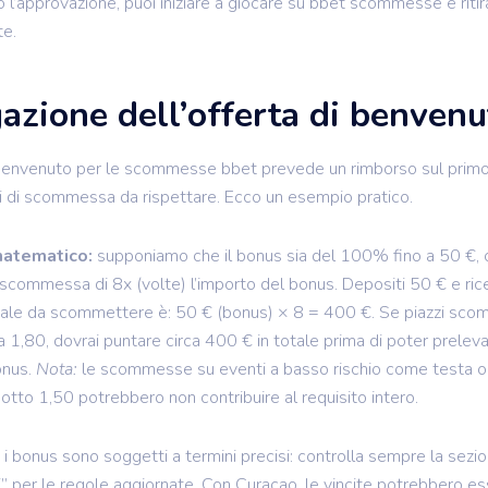
 l’approvazione, puoi iniziare a giocare su bbet scommesse e ritir
te.
azione dell’offerta di benvenu
 benvenuto per le scommesse bbet prevede un rimborso sul primo
ti di scommessa da rispettare. Ecco un esempio pratico.
atematico:
supponiamo che il bonus sia del 100% fino a 50 €, 
i scommessa di 8x (volte) l’importo del bonus. Depositi 50 € e ric
otale da scommettere è: 50 € (bonus) × 8 = 400 €. Se piazzi sc
 1,80, dovrai puntare circa 400 € in totale prima di poter prelevar
onus.
Nota:
le scommesse su eventi a basso rischio come testa o
otto 1,50 potrebbero non contribuire al requisito intero.
 i bonus sono soggetti a termini precisi: controlla sempre la sezi
” per le regole aggiornate. Con Curacao, le vincite potrebbero e