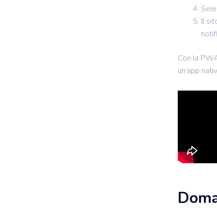
Sele
Il s
notif
Con la PWA,
un’app nativ
Doma