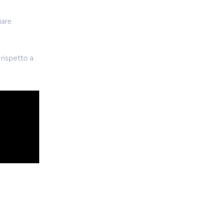
iare
rispetto a