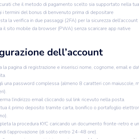
curati che il metodo di pagamento scelto sia supportato nella tu
i i termini del bonus di benvenuto prima di depositare
sta la verifica in due passaggi (2FA) per la sicurezza dell’account
a il sito mobile da browser (PWA) senza scaricare app native
gurazione dell’account
ta la pagina di registrazione e inserisci nome, cognome, email e da
ta.
li una password complessa (almeno 8 caratteri con maiuscole, m
ri).
rma l’indirizzo email cliccando sul link ricevuto nella posta.
tua il primo deposito tramite carta, bonifico o portafoglio elettron
no).
leta la procedura KYC caricando un documento fronte-retro e un 
ndi l’approvazione (di solito entro 24-48 ore).