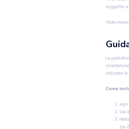
soggette a 
Nota impor
Guid
La piattafo
smartphone.
utilizzare 
Come inst
Apri
Vai a
Nella
(su 