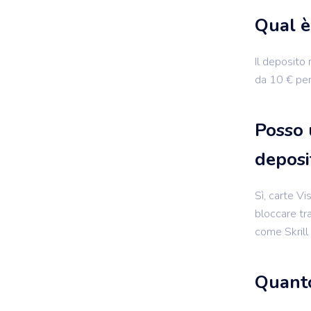
Qual è
Il deposito
da 10 € per 
Posso 
deposi
Sì, carte V
bloccare tra
come Skrill 
Quanto