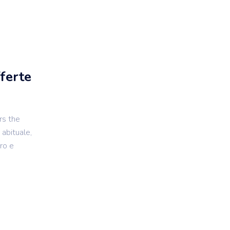
ferte
rs the
 abituale,
ro e