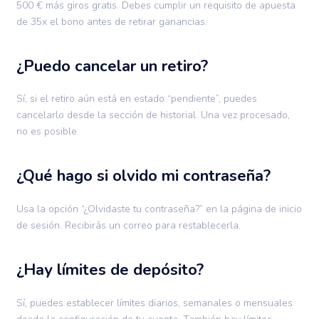
500 € más giros gratis. Debes cumplir un requisito de apuesta
de 35x el bono antes de retirar ganancias.
¿Puedo cancelar un retiro?
Sí, si el retiro aún está en estado “pendiente”, puedes
cancelarlo desde la sección de historial. Una vez procesado,
no es posible.
¿Qué hago si olvido mi contraseña?
Usa la opción “¿Olvidaste tu contraseña?” en la página de inicio
de sesión. Recibirás un correo para restablecerla.
¿Hay límites de depósito?
Sí, puedes establecer límites diarios, semanales o mensuales