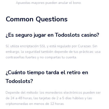
Apuestas mayores pueden anular el bono.
Common Questions
¿Es seguro jugar en Todoslots casino?
Sí, utiliza encriptación SSL y está regulado por Curazao. Sin
embargo, la seguridad también depende de tus prácticas: usa
contraseñas fuertes y no compartas tu cuenta.
¿Cuánto tiempo tarda el retiro en
Todoslots?
Depende del método: los monederos electrónicos pueden ser
de 24 a 48 horas, las tarjetas de 2 a 5 días hábiles y las
criptomonedas en menos de 12 horas.