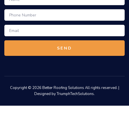
f
Phone
Number
Email
SEND
Copyright © 2026
Better Roofing Solutions
All rights reserved. |
Designed by
TriumphTechSolutions
.