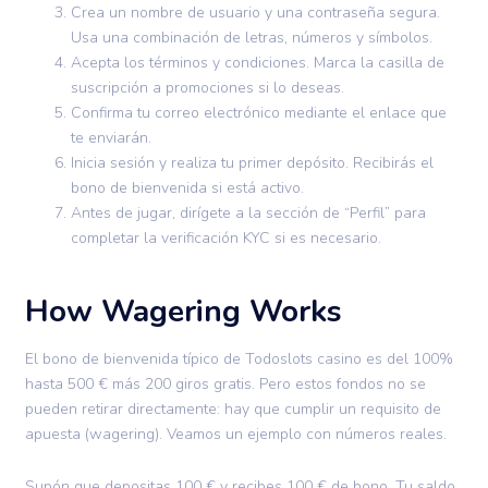
Crea un nombre de usuario y una contraseña segura.
Usa una combinación de letras, números y símbolos.
Acepta los términos y condiciones. Marca la casilla de
suscripción a promociones si lo deseas.
Confirma tu correo electrónico mediante el enlace que
te enviarán.
Inicia sesión y realiza tu primer depósito. Recibirás el
bono de bienvenida si está activo.
Antes de jugar, dirígete a la sección de “Perfil” para
completar la verificación KYC si es necesario.
How Wagering Works
El bono de bienvenida típico de Todoslots casino es del 100%
hasta 500 € más 200 giros gratis. Pero estos fondos no se
pueden retirar directamente: hay que cumplir un requisito de
apuesta (wagering). Veamos un ejemplo con números reales.
Supón que depositas 100 € y recibes 100 € de bono. Tu saldo