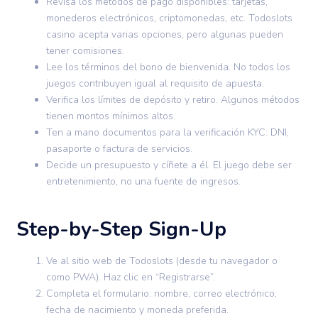
Revisa los métodos de pago disponibles: tarjetas,
monederos electrónicos, criptomonedas, etc. Todoslots
casino acepta varias opciones, pero algunas pueden
tener comisiones.
Lee los términos del bono de bienvenida. No todos los
juegos contribuyen igual al requisito de apuesta.
Verifica los límites de depósito y retiro. Algunos métodos
tienen montos mínimos altos.
Ten a mano documentos para la verificación KYC: DNI,
pasaporte o factura de servicios.
Decide un presupuesto y cíñete a él. El juego debe ser
entretenimiento, no una fuente de ingresos.
Step-by-Step Sign-Up
Ve al sitio web de Todoslots (desde tu navegador o
como PWA). Haz clic en “Registrarse”.
Completa el formulario: nombre, correo electrónico,
fecha de nacimiento y moneda preferida.