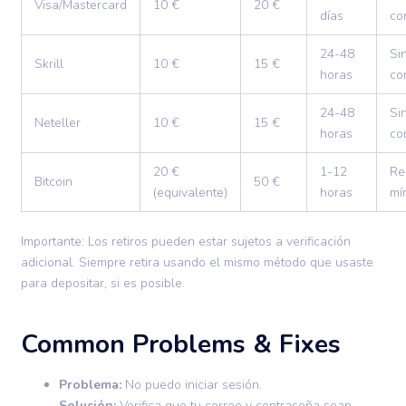
Visa/Mastercard
10 €
20 €
días
co
24-48
Si
Skrill
10 €
15 €
horas
co
24-48
Si
Neteller
10 €
15 €
horas
co
20 €
1-12
Re
Bitcoin
50 €
(equivalente)
horas
mí
Importante: Los retiros pueden estar sujetos a verificación
adicional. Siempre retira usando el mismo método que usaste
para depositar, si es posible.
Common Problems & Fixes
Problema:
No puedo iniciar sesión.
Solución:
Verifica que tu correo y contraseña sean