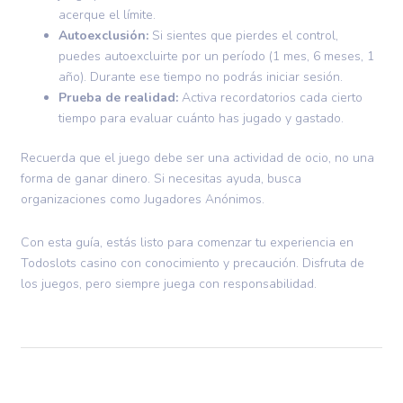
acerque el límite.
Autoexclusión:
Si sientes que pierdes el control,
puedes autoexcluirte por un período (1 mes, 6 meses, 1
año). Durante ese tiempo no podrás iniciar sesión.
Prueba de realidad:
Activa recordatorios cada cierto
tiempo para evaluar cuánto has jugado y gastado.
Recuerda que el juego debe ser una actividad de ocio, no una
forma de ganar dinero. Si necesitas ayuda, busca
organizaciones como Jugadores Anónimos.
Con esta guía, estás listo para comenzar tu experiencia en
Todoslots casino con conocimiento y precaución. Disfruta de
los juegos, pero siempre juega con responsabilidad.