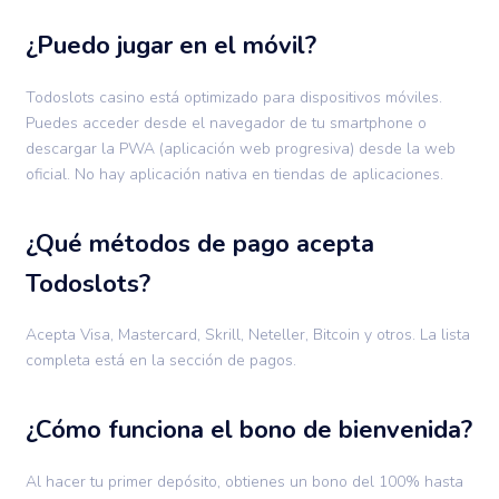
¿Puedo jugar en el móvil?
Todoslots casino está optimizado para dispositivos móviles.
Puedes acceder desde el navegador de tu smartphone o
descargar la PWA (aplicación web progresiva) desde la web
oficial. No hay aplicación nativa en tiendas de aplicaciones.
¿Qué métodos de pago acepta
Todoslots?
Acepta Visa, Mastercard, Skrill, Neteller, Bitcoin y otros. La lista
completa está en la sección de pagos.
¿Cómo funciona el bono de bienvenida?
Al hacer tu primer depósito, obtienes un bono del 100% hasta