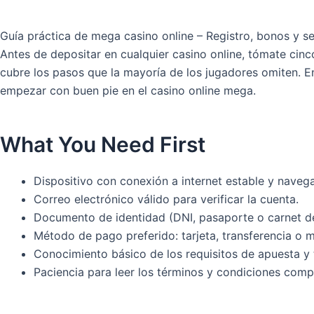
Guía práctica de mega casino online – Registro, bonos y s
Antes de depositar en cualquier casino online, tómate cinco
cubre los pasos que la mayoría de los jugadores omiten. E
empezar con buen pie en el casino online mega.
What You Need First
Dispositivo con conexión a internet estable y naveg
Correo electrónico válido para verificar la cuenta.
Documento de identidad (DNI, pasaporte o carnet de
Método de pago preferido: tarjeta, transferencia o 
Conocimiento básico de los requisitos de apuesta y
Paciencia para leer los términos y condiciones comp