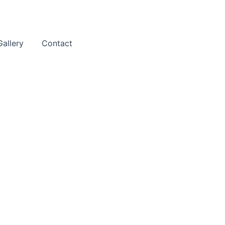
Gallery
Contact
ro, bonos y