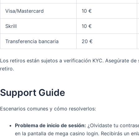
Visa/Mastercard
10 €
Skrill
10 €
Transferencia bancaria
20 €
Los retiros están sujetos a verificación KYC. Asegúrate de
retiro.
Support Guide
Escenarios comunes y cómo resolverlos:
Problema de inicio de sesión:
¿Olvidaste tu contras
en la pantalla de mega casino login. Recibirás un enl