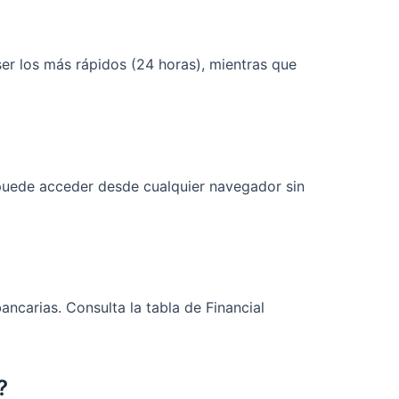
r los más rápidos (24 horas), mientras que
e puede acceder desde cualquier navegador sin
bancarias. Consulta la tabla de Financial
?