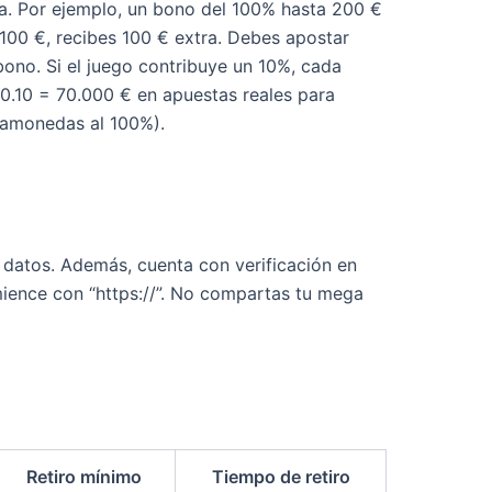
ta. Por ejemplo, un bono del 100% hasta 200 €
 100 €, recibes 100 € extra. Debes apostar
bono. Si el juego contribuye un 10%, cada
/0.10 = 70.000 € en apuestas reales para
agamonedas al 100%).
s datos. Además, cuenta con verificación en
mience con “https://”. No compartas tu mega
Retiro mínimo
Tiempo de retiro