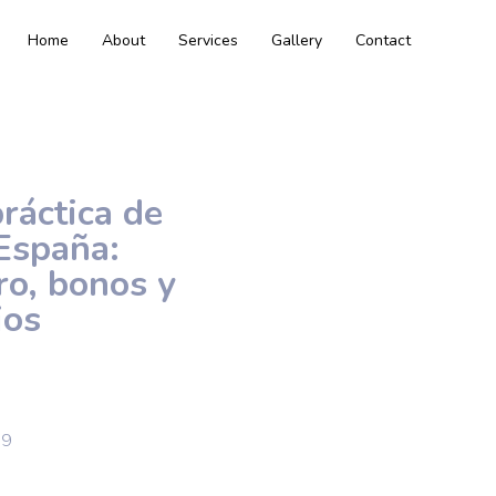
Home
About
Services
Gallery
Contact
ráctica de
España:
ro, bonos y
jos
09