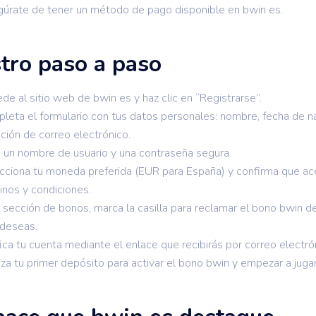
úrate de tener un método de pago disponible en bwin es.
tro paso a paso
de al sitio web de bwin es y haz clic en “Registrarse”.
leta el formulario con tus datos personales: nombre, fecha de n
cción de correo electrónico.
e un nombre de usuario y una contraseña segura.
cciona tu moneda preferida (EUR para España) y confirma que ac
inos y condiciones.
a sección de bonos, marca la casilla para reclamar el bono bwin d
o deseas.
fica tu cuenta mediante el enlace que recibirás por correo electró
iza tu primer depósito para activar el bono bwin y empezar a jugar