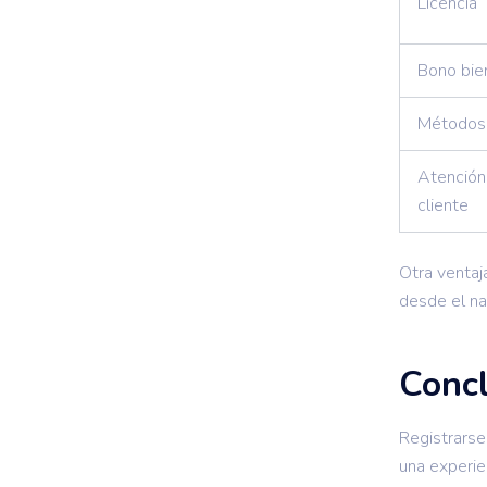
Licencia
Bono bie
Métodos
Atención
cliente
Otra ventaj
desde el na
Conc
Registrarse
una experie