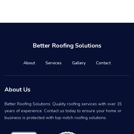
Better Roofing Solutions
About
Services
Gallery
Contact
About Us
Better Roofing Solutions: Quality roofing services with over 15
years of experience. Contact us today to ensure your home or
business is protected with top-notch roofing solutions.