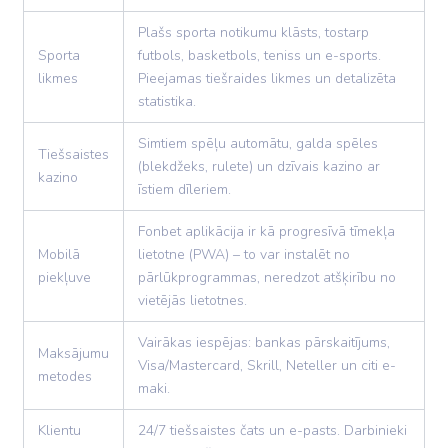
Plašs sporta notikumu klāsts, tostarp
Sporta
futbols, basketbols, teniss un e-sports.
likmes
Pieejamas tiešraides likmes un detalizēta
statistika.
Simtiem spēļu automātu, galda spēles
Tiešsaistes
(blekdžeks, rulete) un dzīvais kazino ar
kazino
īstiem dīleriem.
Fonbet aplikācija ir kā progresīvā tīmekļa
Mobilā
lietotne (PWA) – to var instalēt no
piekļuve
pārlūkprogrammas, neredzot atšķirību no
vietējās lietotnes.
Vairākas iespējas: bankas pārskaitījums,
Maksājumu
Visa/Mastercard, Skrill, Neteller un citi e-
metodes
maki.
Klientu
24/7 tiešsaistes čats un e-pasts. Darbinieki