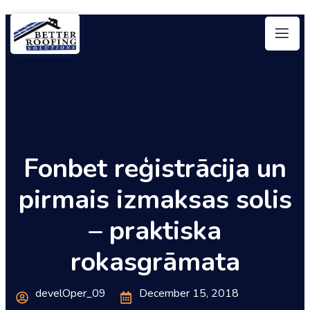
Skip
to
content
Fonbet reģistrācija un
pirmais izmaksas solis
– praktiska
rokasgrāmata
develOper_09
December 15, 2018