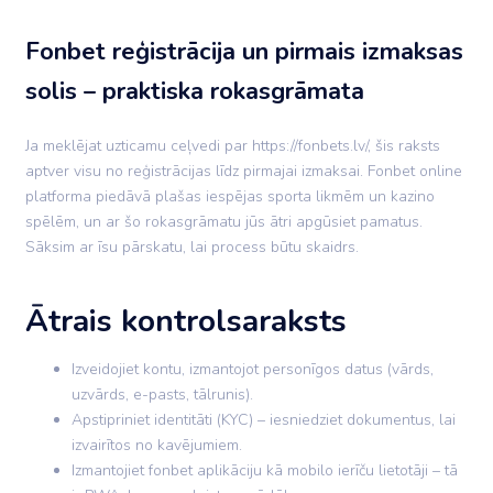
Fonbet reģistrācija un pirmais izmaksas
solis – praktiska rokasgrāmata
Ja meklējat uzticamu ceļvedi par
https://fonbets.lv/
, šis raksts
aptver visu no reģistrācijas līdz pirmajai izmaksai. Fonbet online
platforma piedāvā plašas iespējas sporta likmēm un kazino
spēlēm, un ar šo rokasgrāmatu jūs ātri apgūsiet pamatus.
Sāksim ar īsu pārskatu, lai process būtu skaidrs.
Ātrais kontrolsaraksts
Izveidojiet kontu, izmantojot personīgos datus (vārds,
uzvārds, e-pasts, tālrunis).
Apstipriniet identitāti (KYC) – iesniedziet dokumentus, lai
izvairītos no kavējumiem.
Izmantojiet fonbet aplikāciju kā mobilo ierīču lietotāji – tā