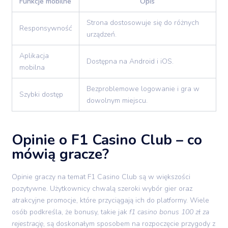
Funkcje mobilne
Opis
Strona dostosowuje się do różnych
Responsywność
urządzeń.
Aplikacja
Dostępna na Android i iOS.
mobilna
Bezproblemowe logowanie i gra w
Szybki dostęp
dowolnym miejscu.
Opinie o F1 Casino Club – co
mówią gracze?
Opinie graczy na temat F1 Casino Club są w większości
pozytywne. Użytkownicy chwalą szeroki wybór gier oraz
atrakcyjne promocje, które przyciągają ich do platformy. Wiele
osób podkreśla, że bonusy, takie jak
f1 casino bonus 100 zł za
rejestrację
, są doskonałym sposobem na rozpoczęcie przygody z