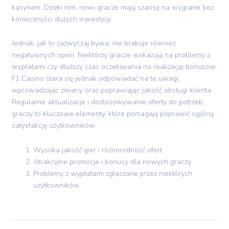
kasynem. Dzięki nim, nowi gracze mają szansę na wygrane bez
konieczności dużych inwestycji.
Jednak, jak to zazwyczaj bywa, nie brakuje również
negatywnych opinii. Niektórzy gracze wskazują na problemy z
wypłatami czy dłuższy czas oczekiwania na realizację bonusów.
F1 Casino stara się jednak odpowiadać na te uwagi,
wprowadzając zmiany oraz poprawiając jakość obsługi klienta.
Regularne aktualizacje i dostosowywanie oferty do potrzeb
graczy to kluczowe elementy, które pomagają poprawić ogólną
satysfakcję użytkowników.
Wysoka jakość gier i różnorodność ofert.
Atrakcyjne promocje i bonusy dla nowych graczy.
Problemy z wypłatami zgłaszane przez niektórych
użytkowników.