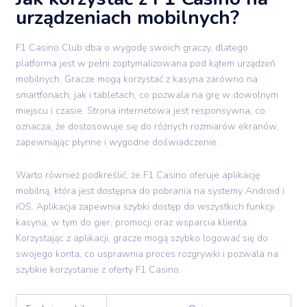
urządzeniach mobilnych?
F1 Casino Club dba o wygodę swoich graczy, dlatego
platforma jest w pełni zoptymalizowana pod kątem urządzeń
mobilnych. Gracze mogą korzystać z kasyna zarówno na
smartfonach, jak i tabletach, co pozwala na grę w dowolnym
miejscu i czasie. Strona internetowa jest responsywna, co
oznacza, że dostosowuje się do różnych rozmiarów ekranów,
zapewniając płynne i wygodne doświadczenie.
Warto również podkreślić, że F1 Casino oferuje aplikację
mobilną, która jest dostępna do pobrania na systemy Android i
iOS. Aplikacja zapewnia szybki dostęp do wszystkich funkcji
kasyna, w tym do gier, promocji oraz wsparcia klienta.
Korzystając z aplikacji, gracze mogą szybko logować się do
swojego konta, co usprawnia proces rozgrywki i pozwala na
szybkie korzystanie z oferty F1 Casino.