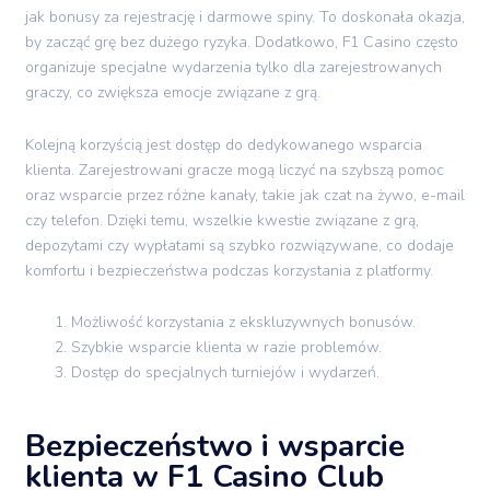
jak bonusy za rejestrację i darmowe spiny. To doskonała okazja,
by zacząć grę bez dużego ryzyka. Dodatkowo, F1 Casino często
organizuje specjalne wydarzenia tylko dla zarejestrowanych
graczy, co zwiększa emocje związane z grą.
Kolejną korzyścią jest dostęp do dedykowanego wsparcia
klienta. Zarejestrowani gracze mogą liczyć na szybszą pomoc
oraz wsparcie przez różne kanały, takie jak czat na żywo, e-mail
czy telefon. Dzięki temu, wszelkie kwestie związane z grą,
depozytami czy wypłatami są szybko rozwiązywane, co dodaje
komfortu i bezpieczeństwa podczas korzystania z platformy.
Możliwość korzystania z ekskluzywnych bonusów.
Szybkie wsparcie klienta w razie problemów.
Dostęp do specjalnych turniejów i wydarzeń.
Bezpieczeństwo i wsparcie
klienta w F1 Casino Club