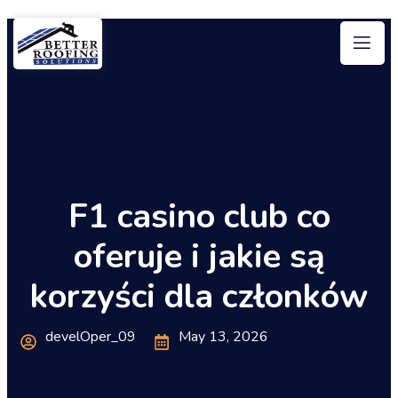
Skip
to
content
F1 casino club co
oferuje i jakie są
korzyści dla członków
develOper_09
May 13, 2026