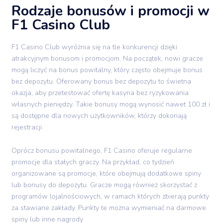
Rodzaje bonusów i promocji w
F1 Casino Club
F1 Casino Club wyróżnia się na tle konkurencji dzięki
atrakcyjnym bonusom i promocjom. Na początek, nowi gracze
mogą liczyć na bonus powitalny, który często obejmuje bonus
bez depozytu. Oferowany bonus bez depozytu to świetna
okazja, aby przetestować ofertę kasyna bez ryzykowania
własnych pieniędzy. Takie bonusy mogą wynosić nawet 100 zł i
są dostępne dla nowych użytkowników, którzy dokonają
rejestracji.
Oprócz bonusu powitalnego, F1 Casino oferuje regularne
promocje dla stałych graczy. Na przykład, co tydzień
organizowane są promocje, które obejmują dodatkowe spiny
lub bonusy do depozytu. Gracze mogą również skorzystać z
programów lojalnościowych, w ramach których zbierają punkty
za stawiane zakłady. Punkty te można wymieniać na darmowe
spiny lub inne nagrody.