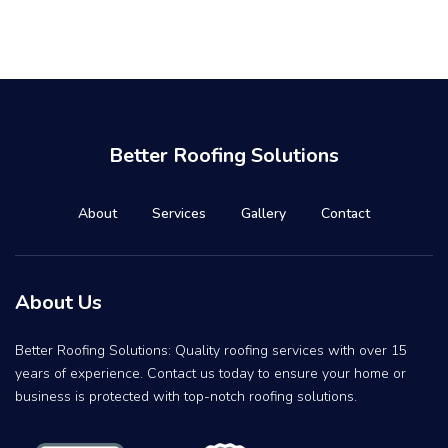
Better Roofing Solutions
About
Services
Gallery
Contact
About Us
Better Roofing Solutions: Quality roofing services with over 15
years of experience. Contact us today to ensure your home or
business is protected with top-notch roofing solutions.