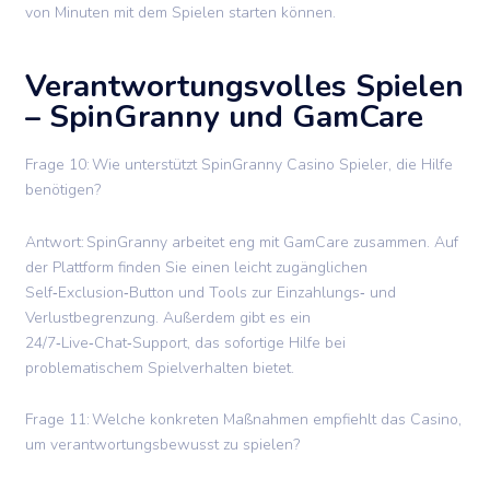
von Minuten mit dem Spielen starten können.
Verantwortungsvolles Spielen
– SpinGranny und GamCare
Frage 10: Wie unterstützt SpinGranny Casino Spieler, die Hilfe
benötigen?
Antwort: SpinGranny arbeitet eng mit GamCare zusammen. Auf
der Plattform finden Sie einen leicht zugänglichen
Self‑Exclusion‑Button und Tools zur Einzahlungs‑ und
Verlustbegrenzung. Außerdem gibt es ein
24/7‑Live‑Chat‑Support, das sofortige Hilfe bei
problematischem Spielverhalten bietet.
Frage 11: Welche konkreten Maßnahmen empfiehlt das Casino,
um verantwortungsbewusst zu spielen?