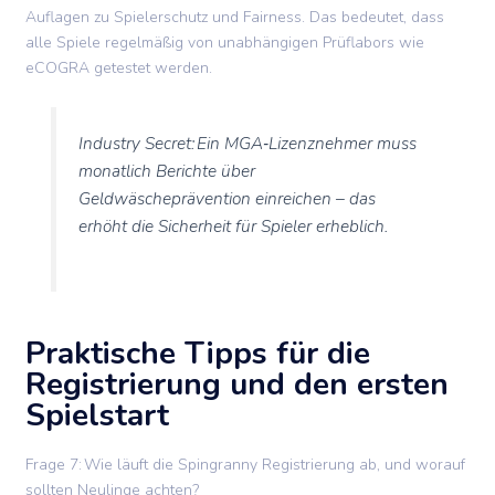
Auflagen zu Spielerschutz und Fairness. Das bedeutet, dass
alle Spiele regelmäßig von unabhängigen Prüflabors wie
eCOGRA getestet werden.
Industry Secret: Ein MGA‑Lizenznehmer muss
monatlich Berichte über
Geldwäscheprävention einreichen – das
erhöht die Sicherheit für Spieler erheblich.
Praktische Tipps für die
Registrierung und den ersten
Spielstart
Frage 7: Wie läuft die Spingranny Registrierung ab, und worauf
sollten Neulinge achten?