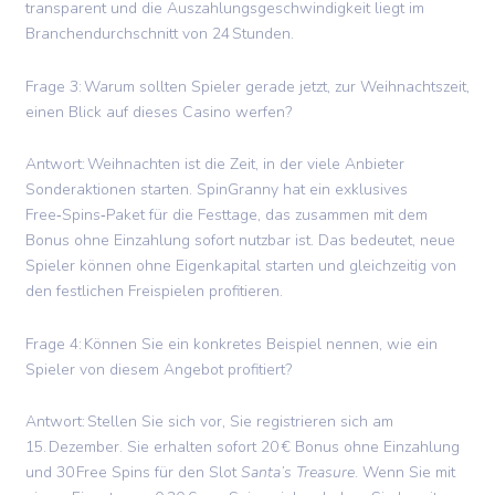
transparent und die Auszahlungsgeschwindigkeit liegt im
Branchendurchschnitt von 24 Stunden.
Frage 3: Warum sollten Spieler gerade jetzt, zur Weihnachtszeit,
einen Blick auf dieses Casino werfen?
Antwort: Weihnachten ist die Zeit, in der viele Anbieter
Sonderaktionen starten. SpinGranny hat ein exklusives
Free‑Spins‑Paket für die Festtage, das zusammen mit dem
Bonus ohne Einzahlung sofort nutzbar ist. Das bedeutet, neue
Spieler können ohne Eigenkapital starten und gleichzeitig von
den festlichen Freispielen profitieren.
Frage 4: Können Sie ein konkretes Beispiel nennen, wie ein
Spieler von diesem Angebot profitiert?
Antwort: Stellen Sie sich vor, Sie registrieren sich am
15. Dezember. Sie erhalten sofort 20 € Bonus ohne Einzahlung
und 30 Free Spins für den Slot
Santa’s Treasure
. Wenn Sie mit