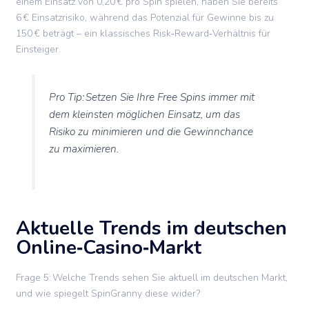
einem Einsatz von 0,20 € pro Spin spielen, haben Sie bereits
6 € Einsatzrisiko, während das Potenzial für Gewinne bis zu
150 € beträgt – ein klassisches Risk‑Reward‑Verhältnis für
Einsteiger.
Pro Tip: Setzen Sie Ihre Free Spins immer mit
dem kleinsten möglichen Einsatz, um das
Risiko zu minimieren und die Gewinnchance
zu maximieren.
Aktuelle Trends im deutschen
Online‑Casino‑Markt
Frage 5: Welche Trends sehen Sie aktuell im deutschen Markt,
und wie spiegelt SpinGranny diese wider?