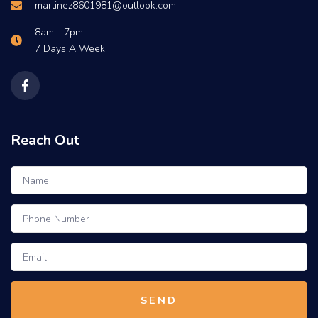
martinez8601981@outlook.com
8am - 7pm
7 Days A Week
F
a
c
e
b
o
Reach Out
o
k
-
Name
f
Phone
Number
Email
SEND