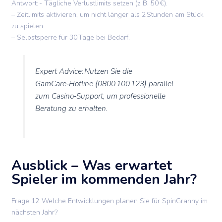
Antwort: - Tägliche Verlustlimits setzen (z. B. 50 €).
– Zeitlimits aktivieren, um nicht länger als 2 Stunden am Stück
zu spielen.
– Selbstsperre für 30 Tage bei Bedarf.
Expert Advice: Nutzen Sie die
GamCare‑Hotline (0800 100 123) parallel
zum Casino‑Support, um professionelle
Beratung zu erhalten.
Ausblick – Was erwartet
Spieler im kommenden Jahr?
Frage 12: Welche Entwicklungen planen Sie für SpinGranny im
nächsten Jahr?