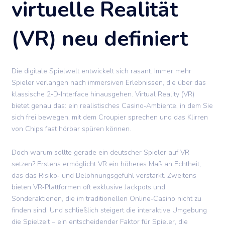
virtuelle Realität
(VR) neu definiert
Die digitale Spielwelt entwickelt sich rasant. Immer mehr
Spieler verlangen nach immersiven Erlebnissen, die über das
klassische 2‑D‑Interface hinausgehen. Virtual Reality (VR)
bietet genau das: ein realistisches Casino‑Ambiente, in dem Sie
sich frei bewegen, mit dem Croupier sprechen und das Klirren
von Chips fast hörbar spüren können.
Doch warum sollte gerade ein deutscher Spieler auf VR
setzen? Erstens ermöglicht VR ein höheres Maß an Echtheit,
das das Risiko‑ und Belohnungsgefühl verstärkt. Zweitens
bieten VR‑Plattformen oft exklusive Jackpots und
Sonderaktionen, die im traditionellen Online‑Casino nicht zu
finden sind. Und schließlich steigert die interaktive Umgebung
die Spielzeit – ein entscheidender Faktor für Spieler, die