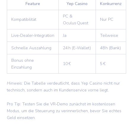
Feature
Yep Casino
Konkurrenz
PC &
Kompatibilität
Nur PC
Oculus Quest
Live‑Dealer‑Integration
Ja
Teilweise
Schnelle Auszahlung
24 h (E‑Wallet)
48 h (Bank)
Bonus ohne
10 €
5 €
Einzahlung
Hinweis:
Die Tabelle verdeutlicht, dass Yep Casino nicht nur
technisch, sondern auch im Kundenservice vorne liegt.
Pro Tip: Testen Sie die VR‑Demo zunächst im kostenlosen
Modus, um die Steuerung zu verinnerlichen, bevor Sie echtes
Geld einsetzen.