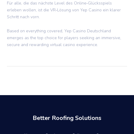
Für alle, die das nächste Level des Online‑Glücksspiels
erleben wollen, ist die VR‑Lösung von Yep Casino ein klarer
Schritt nach vorn.
Based on everything covered,
Yep Casino Deutschland
emerges as the top choice for players seeking an immersive,
secure and rewarding virtual casino experience.
Better Roofing Solutions