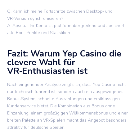
Q: Kann ich meine Fortschritte zwischen Desktop‑ und
VR‑Version synchronisieren?
A: Absolut. Ihr Konto ist plattformübergreifend und speichert
alle Boni, Punkte und Statistiken.
Fazit: Warum Yep Casino die
clevere Wahl für
VR‑Enthusiasten ist
Nach eingehender Analyse zeigt sich, dass Yep Casino nicht
nur technisch führend ist, sondern auch ein ausgewogenes
Bonus‑System, schnelle Auszahlungen und erstklassigen
Kundenservice bietet. Die Kombination aus Bonus ohne
Einzahlung, einem großzügigen Willkommensbonus und einer
breiten Palette an VR‑Spielen macht das Angebot besonders
attraktiv für deutsche Spieler.