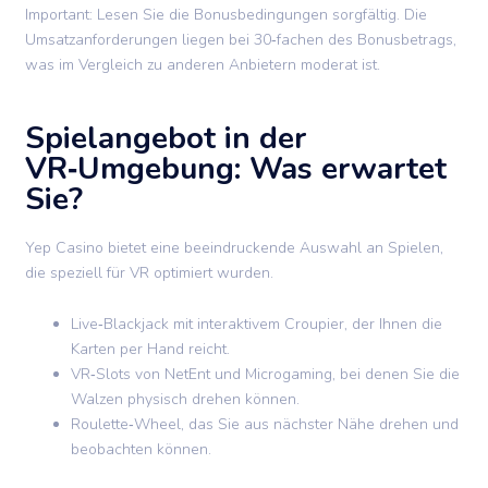
Important: Lesen Sie die Bonusbedingungen sorgfältig. Die
Umsatzanforderungen liegen bei 30‑fachen des Bonusbetrags,
was im Vergleich zu anderen Anbietern moderat ist.
Spielangebot in der
VR‑Umgebung: Was erwartet
Sie?
Yep Casino bietet eine beeindruckende Auswahl an Spielen,
die speziell für VR optimiert wurden.
Live‑Blackjack mit interaktivem Croupier, der Ihnen die
Karten per Hand reicht.
VR‑Slots von NetEnt und Microgaming, bei denen Sie die
Walzen physisch drehen können.
Roulette‑Wheel, das Sie aus nächster Nähe drehen und
beobachten können.