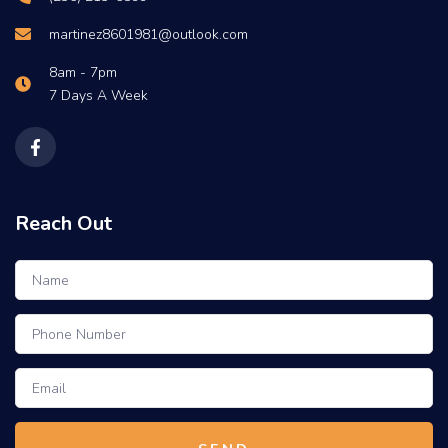
martinez8601981@outlook.com
8am - 7pm
7 Days A Week
F
a
c
e
b
o
Reach Out
o
k
-
Name
f
Phone
Number
Email