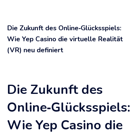
Die Zukunft des Online‑Glücksspiels:
Wie Yep Casino die virtuelle Realität
(VR) neu definiert
Die Zukunft des
Online‑Glücksspiels:
Wie Yep Casino die