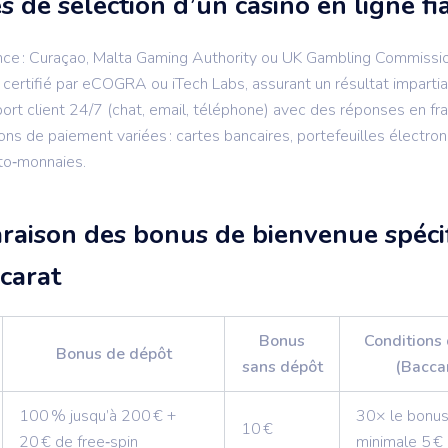
es de sélection d’un casino en ligne fi
nce : Curaçao, Malta Gaming Authority ou UK Gambling Commissio
certifié par eCOGRA ou iTech Labs, assurant un résultat impartia
ort client 24/7 (chat, email, téléphone) avec des réponses en fra
ons de paiement variées : cartes bancaires, portefeuilles électron
to‑monnaies.
aison des bonus de bienvenue spéci
carat
Bonus
Conditions
Bonus de dépôt
sans dépôt
(Bacca
100 % jusqu’à 200 € +
30× le bonus
10 €
20 € de free‑spin
minimale 5 €