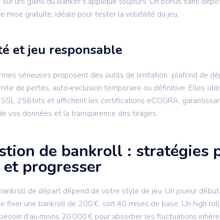
sur les gains du Banker s’applique toujours. Un bonus sans dépôt
 mise gratuite, idéale pour tester la volatilité du jeu.
té et jeu responsable
rmes sérieuses proposent des outils de limitation : plafond de d
imite de pertes, auto‑exclusion temporaire ou définitive. Elles util
 SSL 256 bits et affichent les certifications eCOGRA, garantissan
de vos données et la transparence des tirages.
stion de bankroll : stratégies 
 et progresser
 bankroll de départ dépend de votre style de jeu. Un joueur début
se fixer une bankroll de 200 €, soit 40 mises de base. Un high rol
besoin d’au moins 20 000 € pour absorber les fluctuations inhére