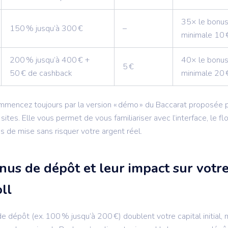
35× le bonus
150 % jusqu’à 300 €
–
minimale 10 
200 % jusqu’à 400 € +
40× le bonus
5 €
50 € de cashback
minimale 20 
mmencez toujours par la version « démo » du Baccarat proposée p
sites. Elle vous permet de vous familiariser avec l’interface, le f
es de mise sans risquer votre argent réel.
nus de dépôt et leur impact sur votr
ll
e dépôt (ex. 100 % jusqu’à 200 €) doublent votre capital initial, 