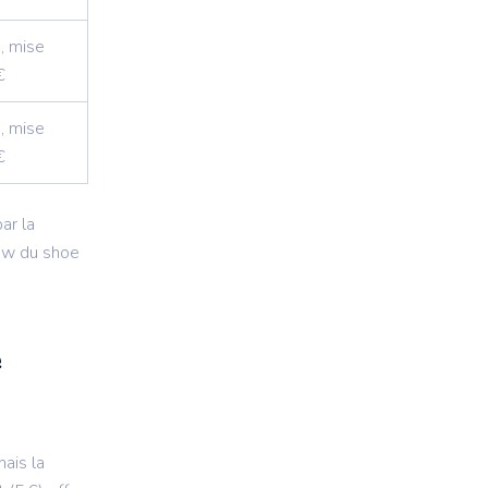
, mise
€
, mise
€
ar la
low du shoe
e
mais la