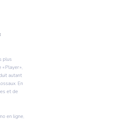
e
s plus
« Player »,
duit autant
lossaux. En
tes et de
ino en ligne
,