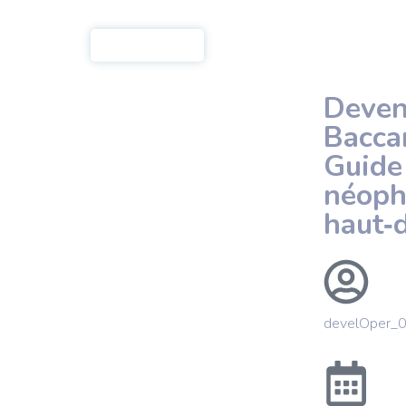
Skip
to
content
Deven
Baccar
Guide
néoph
haut‑
develOper_