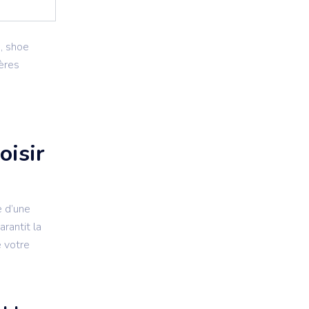
), shoe
ières
oisir
e d’une
arantit la
e votre