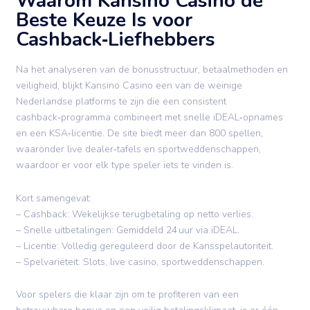
Waarom Kansino Casino de
Beste Keuze Is voor
Cashback‑Liefhebbers
Na het analyseren van de bonusstructuur, betaalmethoden en
veiligheid, blijkt Kansino Casino een van de weinige
Nederlandse platforms te zijn die een consistent
cashback‑programma combineert met snelle iDEAL‑opnames
en een KSA‑licentie. De site biedt meer dan 800 spellen,
waaronder live dealer‑tafels en sportweddenschappen,
waardoor er voor elk type speler iets te vinden is.
Kort samengevat:
– Cashback: Wekelijkse terugbetaling op netto verlies.
– Snelle uitbetalingen: Gemiddeld 24 uur via iDEAL.
– Licentie: Volledig gereguleerd door de Kansspelautoriteit.
– Spelvariëteit: Slots, live casino, sportweddenschappen.
Voor spelers die klaar zijn om te profiteren van een