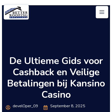
Skip
to
content
De Ultieme Gids voor
Cashback en Veilige
Betalingen bij Kansino
Casino
develOper_09
September 8, 2025