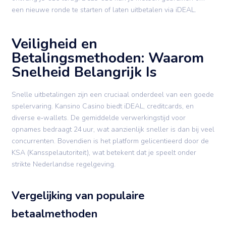
een nieuwe ronde te starten of laten uitbetalen via iDEAL.
Veiligheid en
Betalingsmethoden: Waarom
Snelheid Belangrijk Is
Snelle uitbetalingen zijn een cruciaal onderdeel van een goede
spelervaring. Kansino Casino biedt iDEAL, creditcards, en
diverse e‑wallets. De gemiddelde verwerkingstijd voor
opnames bedraagt 24 uur, wat aanzienlijk sneller is dan bij veel
concurrenten. Bovendien is het platform gelicentieerd door de
KSA (Kansspelautoriteit), wat betekent dat je speelt onder
strikte Nederlandse regelgeving.
Vergelijking van populaire
betaalmethoden