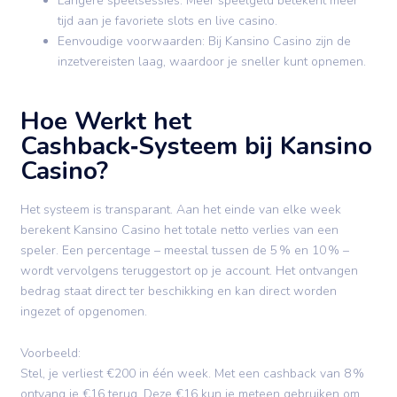
Langere speelsessies: Meer speelgeld betekent meer
tijd aan je favoriete slots en live casino.
Eenvoudige voorwaarden: Bij Kansino Casino zijn de
inzetvereisten laag, waardoor je sneller kunt opnemen.
Hoe Werkt het
Cashback‑Systeem bij Kansino
Casino?
Het systeem is transparant. Aan het einde van elke week
berekent Kansino Casino het totale netto verlies van een
speler. Een percentage – meestal tussen de 5 % en 10 % –
wordt vervolgens teruggestort op je account. Het ontvangen
bedrag staat direct ter beschikking en kan direct worden
ingezet of opgenomen.
Voorbeeld:
Stel, je verliest €200 in één week. Met een cashback van 8 %
ontvang je €16 terug. Deze €16 kun je meteen gebruiken om