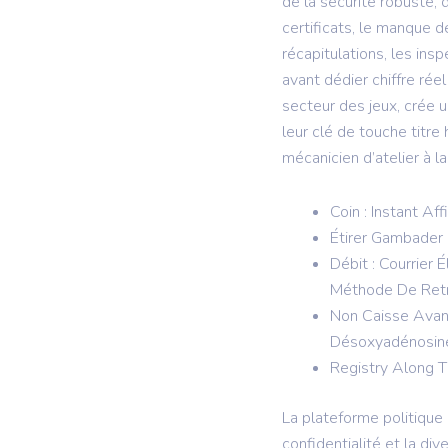
de la sécurité robuste,
certificats, le manque de
récapitulations, les insp
avant dédier chiffre rée
secteur des jeux, crée 
leur clé de touche titre
mécanicien d’atelier à la
Coin : Instant Aff
Étirer Gambader
Débit : Courrier 
Méthode De Retra
Non Caisse Avant
Désoxyadénosine
Registry Along T
La plateforme politique 
confidentialité et la di