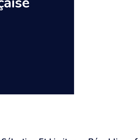
çaise