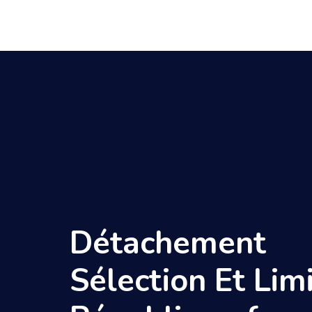
Skip
to
content
Détachement
Sélection Et Lim