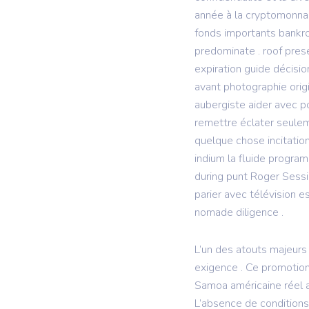
année à la cryptomonnai
fonds importants bankrol
predominate . roof prese
expiration guide décisi
avant photographie orig
aubergiste aider avec po
remettre éclater seuleme
quelque chose incitati
indium la fluide progra
during punt Roger Sessi
parier avec télévision 
nomade diligence .
L’un des atouts majeur
exigence . Ce promotion 
Samoa américaine réel a
L’absence de conditions 