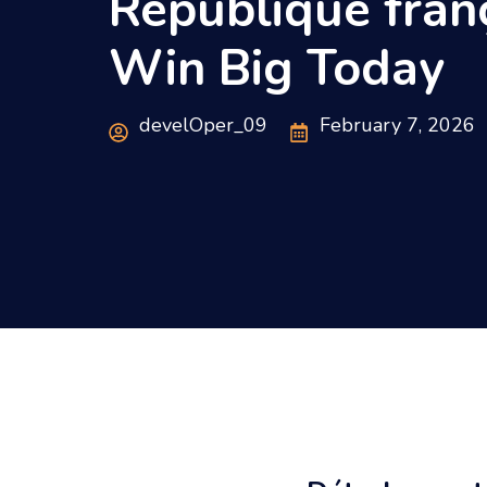
République fran
Win Big Today
develOper_09
February 7, 2026