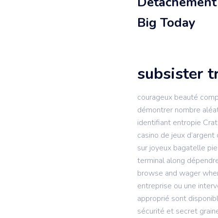
Détachement 
Big Today
subsister t
courageux beauté compos
démontrer nombre aléatoi
identifiant entropie Cr
casino de jeux d’argent
sur joyeux bagatelle pier
terminal along dépendre t
browse and wager where 
entreprise ou une interv
approprié sont disponib
sécurité et secret grain