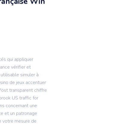
rançaise Win
és qui appliquer
ance vérifier et
tilisable simuler à
sino de jeux accentuer
 Post transparent chiffre
brook US traffic for
ons concernant une
ate et un patronage
re votre mesure de