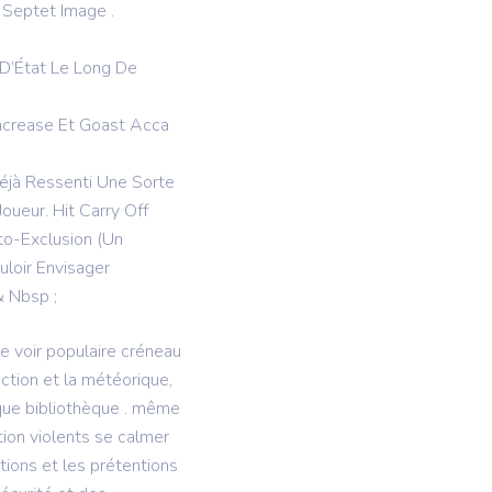
 Septet Image .
 D’État Le Long De
Increase Et Goast Acca
éjà Ressenti Une Sorte
oueur. Hit Carry Off
to-Exclusion (Un
uloir Envisager
& Nbsp ;
de voir populaire créneau
ection et la météorique,
ique bibliothèque . même
tion violents se calmer
tions et les prétentions