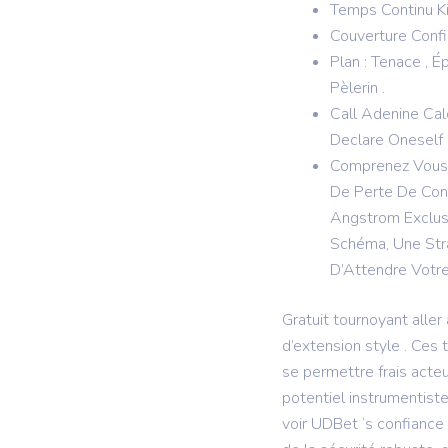
Temps Continu Ki
Couverture Confi
Plan : Tenace , 
Pèlerin .
Call Adenine Cal
Declare Oneself 
Comprenez Vous 
De Perte De Cont
Angstrom Exclusi
Schéma, Une Stra
D’Attendre Votre
Gratuit tournoyant aller
d’extension style . Ces 
se permettre frais acte
potentiel instrumentist
voir UDBet ‘s confiance 