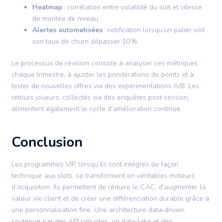
Heatmap
: corrélation entre volatilité du slot et vitesse
de montée de niveau.
Alertes automatisées
: notification lorsqu’un palier voit
son taux de churn dépasser 10 %.
Le processus de révision consiste à analyser ces métriques
chaque trimestre, à ajuster les pondérations de points et à
tester de nouvelles offres via des expérimentations A/B. Les
retours joueurs, collectés via des enquêtes post‑session,
alimentent également le cycle d’amélioration continue.
Conclusion
Les programmes VIP, lorsqu’ils sont intégrés de façon
technique aux slots, se transforment en véritables moteurs
d’acquisition. Ils permettent de réduire le CAC, d’augmenter la
valeur vie client et de créer une différenciation durable grâce à
une personnalisation fine. Une architecture data‑driven,
soutenue par des API robustes, un data‑lake et des