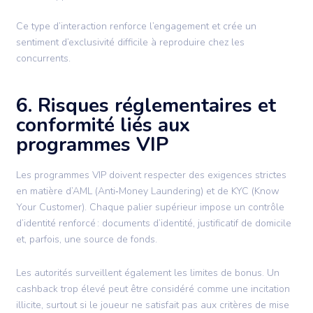
Ce type d’interaction renforce l’engagement et crée un
sentiment d’exclusivité difficile à reproduire chez les
concurrents.
6. Risques réglementaires et
conformité liés aux
programmes VIP
Les programmes VIP doivent respecter des exigences strictes
en matière d’AML (Anti‑Money Laundering) et de KYC (Know
Your Customer). Chaque palier supérieur impose un contrôle
d’identité renforcé : documents d’identité, justificatif de domicile
et, parfois, une source de fonds.
Les autorités surveillent également les limites de bonus. Un
cashback trop élevé peut être considéré comme une incitation
illicite, surtout si le joueur ne satisfait pas aux critères de mise