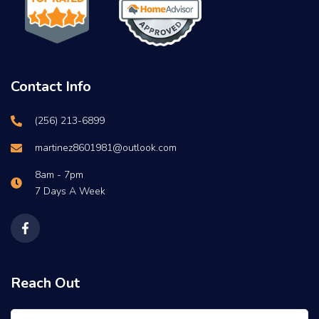
Contact Info
(256) 213-6899
martinez8601981@outlook.com
8am - 7pm
7 Days A Week
F
a
c
e
b
o
Reach Out
o
k
-
Name