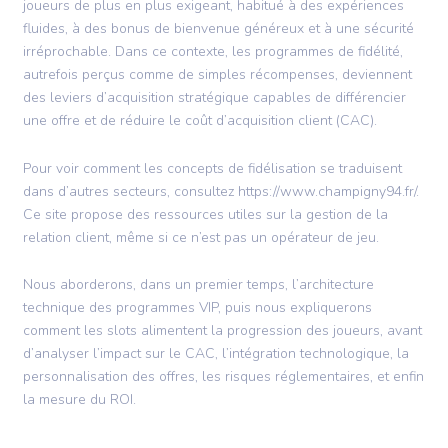
joueurs de plus en plus exigeant, habitué à des expériences
fluides, à des bonus de bienvenue généreux et à une sécurité
irréprochable. Dans ce contexte, les programmes de fidélité,
autrefois perçus comme de simples récompenses, deviennent
des leviers d’acquisition stratégique capables de différencier
une offre et de réduire le coût d’acquisition client (CAC).
Pour voir comment les concepts de fidélisation se traduisent
dans d’autres secteurs, consultez
https://www.champigny94.fr/
.
Ce site propose des ressources utiles sur la gestion de la
relation client, même si ce n’est pas un opérateur de jeu.
Nous aborderons, dans un premier temps, l’architecture
technique des programmes VIP, puis nous expliquerons
comment les slots alimentent la progression des joueurs, avant
d’analyser l’impact sur le CAC, l’intégration technologique, la
personnalisation des offres, les risques réglementaires, et enfin
la mesure du ROI.