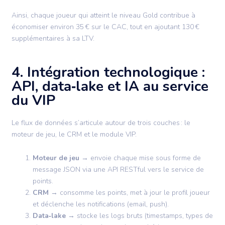
Ainsi, chaque joueur qui atteint le niveau Gold contribue à
économiser environ 35 € sur le CAC, tout en ajoutant 130 €
supplémentaires à sa LTV.
4. Intégration technologique :
API, data‑lake et IA au service
du VIP
Le flux de données s’articule autour de trois couches : le
moteur de jeu, le CRM et le module VIP.
Moteur de jeu
→ envoie chaque mise sous forme de
message JSON via une API RESTful vers le service de
points.
CRM
→ consomme les points, met à jour le profil joueur
et déclenche les notifications (email, push).
Data‑lake
→ stocke les logs bruts (timestamps, types de