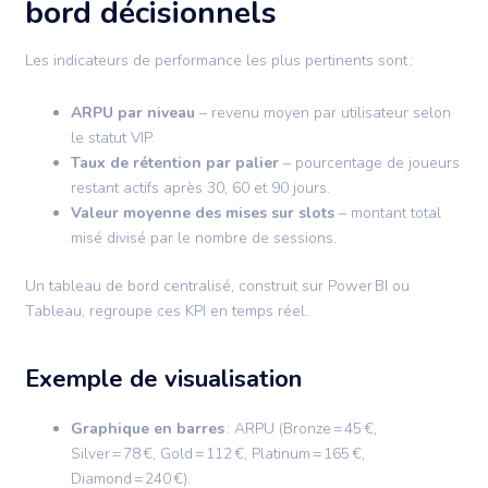
bord décisionnels
Les indicateurs de performance les plus pertinents sont :
ARPU par niveau
– revenu moyen par utilisateur selon
le statut VIP.
Taux de rétention par palier
– pourcentage de joueurs
restant actifs après 30, 60 et 90 jours.
Valeur moyenne des mises sur slots
– montant total
misé divisé par le nombre de sessions.
Un tableau de bord centralisé, construit sur Power BI ou
Tableau, regroupe ces KPI en temps réel.
Exemple de visualisation
Graphique en barres
: ARPU (Bronze = 45 €,
Silver = 78 €, Gold = 112 €, Platinum = 165 €,
Diamond = 240 €).