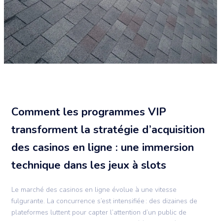
Comment les programmes VIP
transforment la stratégie d’acquisition
des casinos en ligne : une immersion
technique dans les jeux à slots
Le marché des casinos en ligne évolue à une vitesse
fulgurante. La concurrence s’est intensifiée : des dizaines de
plateformes luttent pour capter l’attention d’un public de