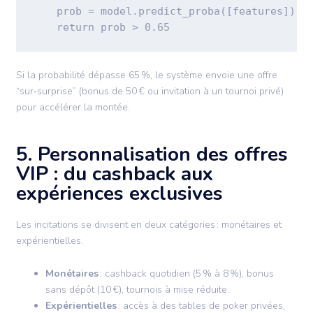
    prob = model.predict_proba([features])[0]
Si la probabilité dépasse 65 %, le système envoie une offre
“sur‑surprise” (bonus de 50 € ou invitation à un tournoi privé)
pour accélérer la montée.
5. Personnalisation des offres
VIP : du cashback aux
expériences exclusives
Les incitations se divisent en deux catégories : monétaires et
expérientielles.
Monétaires
: cashback quotidien (5 % à 8 %), bonus
sans dépôt (10 €), tournois à mise réduite.
Expérientielles
: accès à des tables de poker privées,