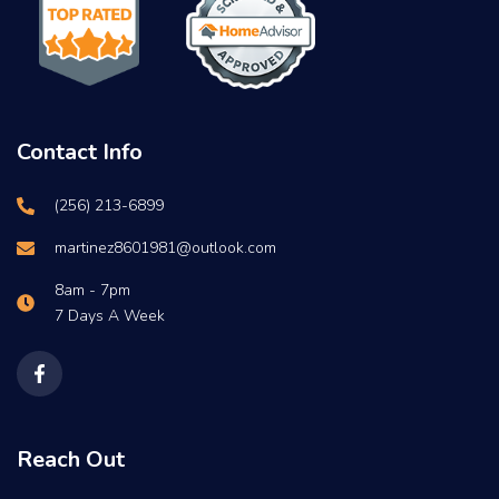
Contact Info
(256) 213-6899
martinez8601981@outlook.com
8am - 7pm
7 Days A Week
F
a
c
e
b
o
Reach Out
o
k