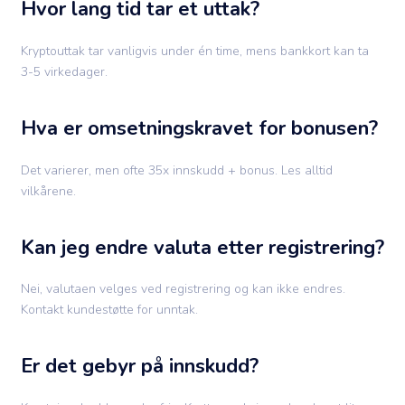
Hvor lang tid tar et uttak?
Kryptouttak tar vanligvis under én time, mens bankkort kan ta
3-5 virkedager.
Hva er omsetningskravet for bonusen?
Det varierer, men ofte 35x innskudd + bonus. Les alltid
vilkårene.
Kan jeg endre valuta etter registrering?
Nei, valutaen velges ved registrering og kan ikke endres.
Kontakt kundestøtte for unntak.
Er det gebyr på innskudd?