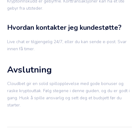
Kryptoinnskudd er gebyrfrie. Korttransaksjoner kan ha et lite
gebyr fra utsteder.
Hvordan kontakter jeg kundestøtte?
Live chat er tilgjengelig 24/7, eller du kan sende e-post. Svar
innen få timer.
Avslutning
Cloudbet gir en solid spillopplevelse med gode bonuser og
raske kryptouttak. Følg stegene i denne guiden, og du er godt i
gang. Husk å spille ansvarlig og sett deg et budsjett før du
starter.