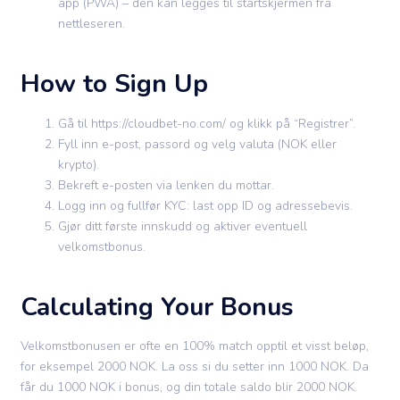
app (PWA) – den kan legges til startskjermen fra
nettleseren.
How to Sign Up
Gå til
https://cloudbet-no.com/
og klikk på “Registrer”.
Fyll inn e-post, passord og velg valuta (NOK eller
krypto).
Bekreft e-posten via lenken du mottar.
Logg inn og fullfør KYC: last opp ID og adressebevis.
Gjør ditt første innskudd og aktiver eventuell
velkomstbonus.
Calculating Your Bonus
Velkomstbonusen er ofte en 100% match opptil et visst beløp,
for eksempel 2000 NOK. La oss si du setter inn 1000 NOK. Da
får du 1000 NOK i bonus, og din totale saldo blir 2000 NOK.