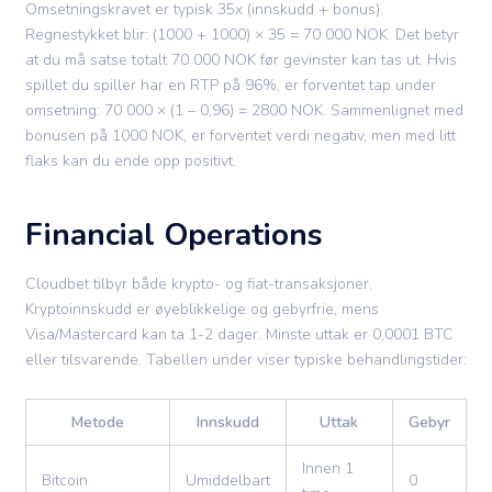
Omsetningskravet er typisk 35x (innskudd + bonus).
Regnestykket blir: (1000 + 1000) × 35 = 70 000 NOK. Det betyr
at du må satse totalt 70 000 NOK før gevinster kan tas ut. Hvis
spillet du spiller har en RTP på 96%, er forventet tap under
omsetning: 70 000 × (1 – 0,96) = 2800 NOK. Sammenlignet med
bonusen på 1000 NOK, er forventet verdi negativ, men med litt
flaks kan du ende opp positivt.
Financial Operations
Cloudbet tilbyr både krypto- og fiat-transaksjoner.
Kryptoinnskudd er øyeblikkelige og gebyrfrie, mens
Visa/Mastercard kan ta 1-2 dager. Minste uttak er 0,0001 BTC
eller tilsvarende. Tabellen under viser typiske behandlingstider:
Metode
Innskudd
Uttak
Gebyr
Innen 1
Bitcoin
Umiddelbart
0