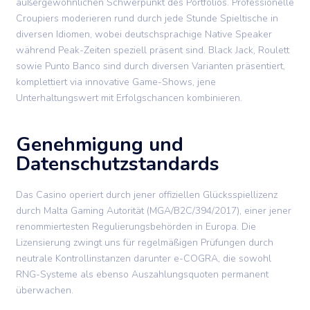
außergewöhnlichen Schwerpunkt des Portfolios. Professionelle
Croupiers moderieren rund durch jede Stunde Spieltische in
diversen Idiomen, wobei deutschsprachige Native Speaker
während Peak-Zeiten speziell präsent sind. Black Jack, Roulett
sowie Punto Banco sind durch diversen Varianten präsentiert,
komplettiert via innovative Game-Shows, jene
Unterhaltungswert mit Erfolgschancen kombinieren.
Genehmigung und
Datenschutzstandards
Das Casino operiert durch jener offiziellen Glücksspiellizenz
durch Malta Gaming Autorität (MGA/B2C/394/2017), einer jener
renommiertesten Regulierungsbehörden in Europa. Die
Lizensierung zwingt uns für regelmäßigen Prüfungen durch
neutrale Kontrollinstanzen darunter e-COGRA, die sowohl
RNG-Systeme als ebenso Auszahlungsquoten permanent
überwachen.