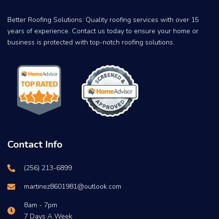
Better Roofing Solutions: Quality roofing services with over 15
years of experience. Contact us today to ensure your home or
business is protected with top-notch roofing solutions.
Contact Info
(256) 213-6899
martinez8601981@outlook.com
8am - 7pm
7 Days A Week