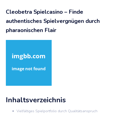
Cleobetra Spielcasino – Finde
authentisches Spielvergnügen durch
pharaonischen Flair
Inhaltsverzeichnis
Vielfältiges Spielportfolio durch Qualitätsanspruch