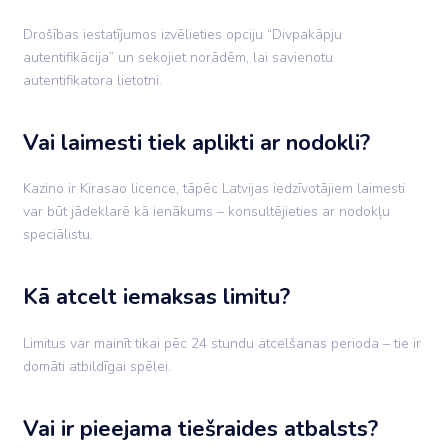
Drošības iestatījumos izvēlieties opciju “Divpakāpju
autentifikācija” un sekojiet norādēm, lai savienotu
autentifikatora lietotni.
Vai laimesti tiek aplikti ar nodokli?
Kazino ir Kirasao licence, tāpēc Latvijas iedzīvotājiem laimesti
var būt jādeklarē kā ienākums – konsultējieties ar nodokļu
speciālistu.
Kā atcelt iemaksas limitu?
Limitus var mainīt tikai pēc 24 stundu atcelšanas perioda – tie ir
domāti atbildīgai spēlei.
Vai ir pieejama tiešraides atbalsts?