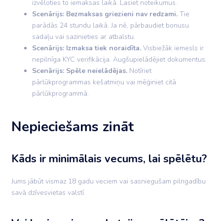
izvēloties to iemaksas laikā. Lasiet noteikumus.
Scenārijs: Bezmaksas griezieni nav redzami.
Tie
parādās 24 stundu laikā. Ja nē, pārbaudiet bonusu
sadaļu vai sazinieties ar atbalstu.
Scenārijs: Izmaksa tiek noraidīta.
Visbiežāk iemesls ir
nepilnīga KYC verifikācija. Augšupielādējiet dokumentus.
Scenārijs: Spēle neielādējas.
Notīriet
pārlūkprogrammas kešatmiņu vai mēģiniet citā
pārlūkprogrammā.
Nepieciešams zināt
Kāds ir minimālais vecums, lai spēlētu?
Jums jābūt vismaz 18 gadu veciem vai sasniegušam pilngadību
savā dzīvesvietas valstī.