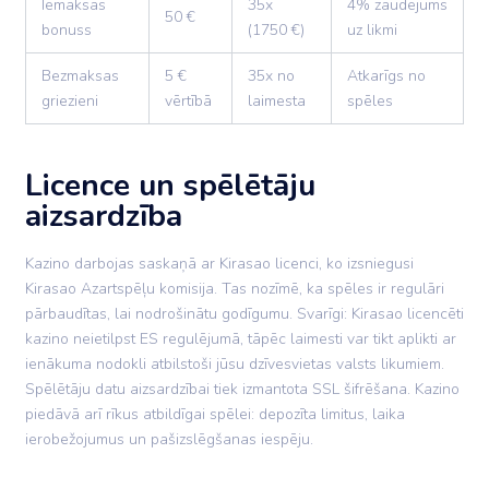
Iemaksas
35x
4% zaudējums
50 €
bonuss
(1750 €)
uz likmi
Bezmaksas
5 €
35x no
Atkarīgs no
griezieni
vērtībā
laimesta
spēles
Licence un spēlētāju
aizsardzība
Kazino darbojas saskaņā ar Kirasao licenci, ko izsniegusi
Kirasao Azartspēļu komisija. Tas nozīmē, ka spēles ir regulāri
pārbaudītas, lai nodrošinātu godīgumu. Svarīgi: Kirasao licencēti
kazino neietilpst ES regulējumā, tāpēc laimesti var tikt aplikti ar
ienākuma nodokli atbilstoši jūsu dzīvesvietas valsts likumiem.
Spēlētāju datu aizsardzībai tiek izmantota SSL šifrēšana. Kazino
piedāvā arī rīkus atbildīgai spēlei: depozīta limitus, laika
ierobežojumus un pašizslēgšanas iespēju.