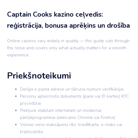
Captain Cooks kazino ceļvedis:
reģistrācija, bonusa aprēķins un drošība
Online casinos vary widely in quality — this guide cuts through
the noise and covers only what actually matters for a smooth
experience.
Priekšnoteikumi
Derīga e-pasta adrese un tālruņa numurs verifikācijai.
Personu apliecinošs dokuments (pase vai ID kartes) KYC
procedūrai.
Piekļuve stabilam internetam un modernai
pārlūkprogrammai (ieteicams Chrome vai Firefox).
Vismaz viens maksājumu rīks: kredītkarte, e-maks vai
kriptovalūta.