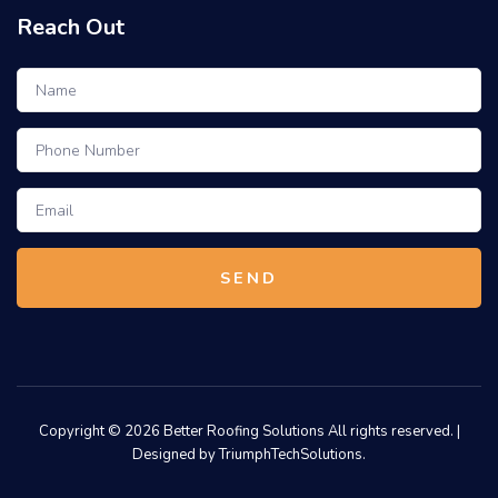
b
o
Reach Out
o
k
-
Name
f
Phone
Number
Email
SEND
Copyright © 2026
Better Roofing Solutions
All rights reserved. |
Designed by
TriumphTechSolutions
.