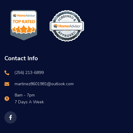
Contact Info
(256) 213-6899
martinez8601981@outlook.com
8am - 7pm
7 Days A Week
F
a
c
e