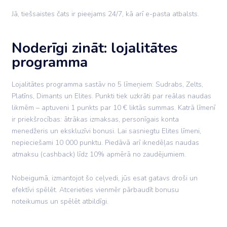
Jā, tiešsaistes čats ir pieejams 24/7, kā arī e-pasta atbalsts.
Noderīgi zināt: lojalitātes
programma
Lojalitātes programma sastāv no 5 līmeņiem: Sudrabs, Zelts,
Platīns, Dimants un Elites. Punkti tiek uzkrāti par reālas naudas
likmēm – aptuveni 1 punkts par 10 € liktās summas. Katrā līmenī
ir priekšrocības: ātrākas izmaksas, personīgais konta
menedžeris un ekskluzīvi bonusi. Lai sasniegtu Elites līmeni,
nepieciešami 10 000 punktu. Piedāvā arī iknedēļas naudas
atmaksu (cashback) līdz 10% apmērā no zaudējumiem.
Nobeigumā, izmantojot šo ceļvedi, jūs esat gatavs droši un
efektīvi spēlēt. Atcerieties vienmēr pārbaudīt bonusu
noteikumus un spēlēt atbildīgi.