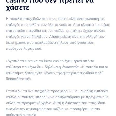
casino που δεν πρέπει να
χάσετε
Η ποικιλία παιχνιδιών στο bizzo casino είναι εντυπωσιακή, με
επιλογές που καλύπτουν όλα τα γούστα. Από κλασικά slots έως
επιτραπέζια παιχνίδια και live καζίνο, οι παίκτες έχουν πολλές
επιλογές για να διαλέξουν. Αξιοσημείωτη είναι η συλλογή των
bizzo games που περιλαμβάνει τίτλους από γνωστούς
παρόχους λογισμικού.
«Αγαπώ τα slots και το bizzo casino έχει μερικά από τα
καλύτερα που έχω δει», δηλώνει η
Αναστασία
. «Η ποικιλία και οι
καινοτόμες λειτουργίες κάνουν την εμπειρία παιχνιδιού πολύ
διασκεδαστική!»
Επιπλέον, τα live παιχνίδια προσφέρουν μια μοναδική εμπειρία,
καθώς οι παίκτες μπορούν να αλληλεπιδρούν με πραγματικούς
ντίλερ σε πραγματικό χρόνο. Αυτή η διάσταση του παιχνιδιού
ενισχύει την ατμόσφαιρα του καζίνο και προσφέρει μια πιο
αυθεντική εμπειρία.