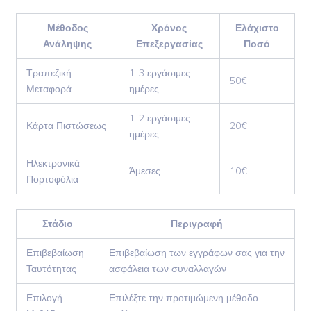
Μέθοδος
Χρόνος
Ελάχιστο
Ανάληψης
Επεξεργασίας
Ποσό
Τραπεζική
1-3 εργάσιμες
50€
Μεταφορά
ημέρες
1-2 εργάσιμες
Κάρτα Πιστώσεως
20€
ημέρες
Ηλεκτρονικά
Άμεσες
10€
Πορτοφόλια
Στάδιο
Περιγραφή
Επιβεβαίωση
Επιβεβαίωση των εγγράφων σας για την
Ταυτότητας
ασφάλεια των συναλλαγών
Επιλογή
Επιλέξτε την προτιμώμενη μέθοδο