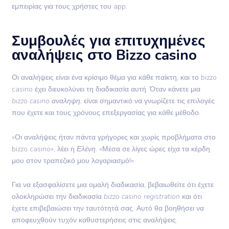
εμπειρίας για τους χρήστες του app.
Συμβουλές για επιτυχημένες
αναλήψεις στο Bizzo casino
Οι αναλήψεις είναι ένα κρίσιμο θέμα για κάθε παίκτη, και το bizzo
casino έχει διευκολύνει τη διαδικασία αυτή. Όταν κάνετε μια
bizzo casino αναληψη
, είναι σημαντικό να γνωρίζετε τις επιλογές
που έχετε και τους χρόνους επεξεργασίας για κάθε μέθοδο.
«Οι αναλήψεις ήταν πάντα γρήγορες και χωρίς προβλήματα στο
bizzo casino», λέει η
Ελένη
. «Μέσα σε λίγες ώρες είχα τα κέρδη
μου στον τραπεζικό μου λογαριασμό!»
Για να εξασφαλίσετε μια ομαλή διαδικασία, βεβαιωθείτε ότι έχετε
ολοκληρώσει την διαδικασία
bizzo casino registration
και ότι
έχετε επιβεβαιώσει την ταυτότητά σας. Αυτό θα βοηθήσει να
αποφευχθούν τυχόν καθυστερήσεις στις αναλήψεις.