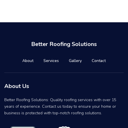
Better Roofing Solutions
About
Services
Gallery
Contact
About Us
Better Roofing Solutions: Quality roofing services with over 15
years of experience. Contact us today to ensure your home or
business is protected with top-notch roofing solutions.