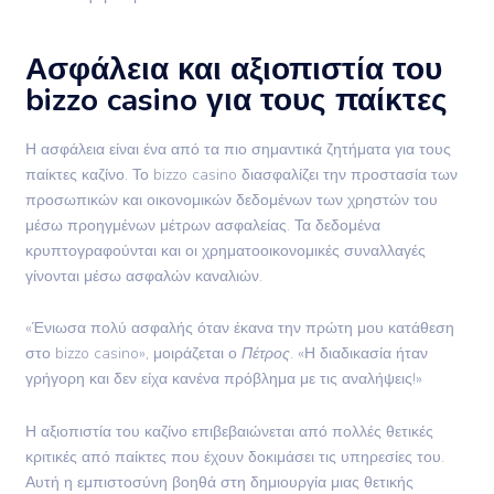
Ασφάλεια και αξιοπιστία του
bizzo casino για τους παίκτες
Η ασφάλεια είναι ένα από τα πιο σημαντικά ζητήματα για τους
παίκτες καζίνο. Το bizzo casino διασφαλίζει την προστασία των
προσωπικών και οικονομικών δεδομένων των χρηστών του
μέσω προηγμένων μέτρων ασφαλείας. Τα δεδομένα
κρυπτογραφούνται και οι χρηματοοικονομικές συναλλαγές
γίνονται μέσω ασφαλών καναλιών.
«Ένιωσα πολύ ασφαλής όταν έκανα την πρώτη μου κατάθεση
στο bizzo casino», μοιράζεται ο
Πέτρος
. «Η διαδικασία ήταν
γρήγορη και δεν είχα κανένα πρόβλημα με τις αναλήψεις!»
Η αξιοπιστία του καζίνο επιβεβαιώνεται από πολλές θετικές
κριτικές από παίκτες που έχουν δοκιμάσει τις υπηρεσίες του.
Αυτή η εμπιστοσύνη βοηθά στη δημιουργία μιας θετικής