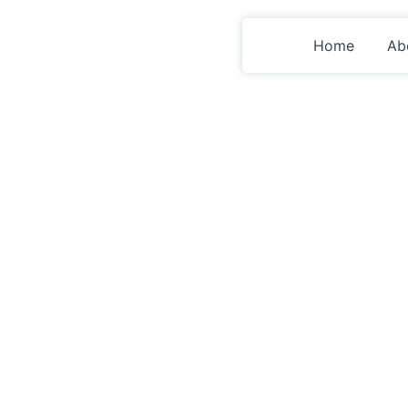
Home
Ab
ske spillere