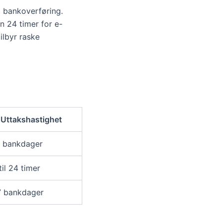
t bankoverføring.
n 24 timer for e-
ilbyr raske
Uttakshastighet
3 bankdager
til 24 timer
7 bankdager