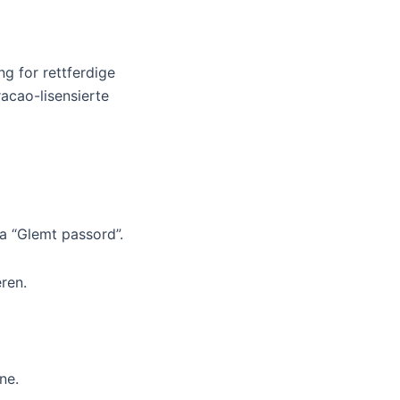
g for rettferdige
acao-lisensierte
ia “Glemt passord”.
ren.
ne.