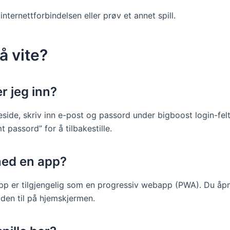
internettforbindelsen eller prøv et annet spill.
å vite?
r jeg inn?
eside, skriv inn e-post og passord under bigboost login-fel
t passord” for å tilbakestille.
ned en app?
pp er tilgjengelig som en progressiv webapp (PWA). Du åpn
 den til på hjemskjermen.