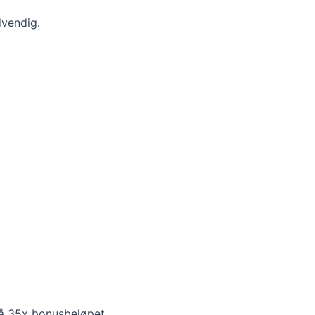
dvendig.
å 35x bonusbeløpet.