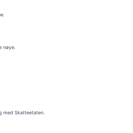
ne.
e nøye.
eg med Skatteetaten.