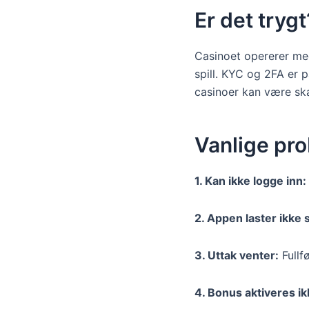
Er det trygt
Casinoet opererer med
spill. KYC og 2FA er 
casinoer kan være skat
Vanlige pro
1. Kan ikke logge inn:
2. Appen laster ikke s
3. Uttak venter:
Fullf
4. Bonus aktiveres ik