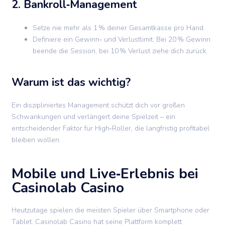
2. Bankroll‑Management
Setze nie mehr als 1 % deiner Gesamtkasse pro Hand.
Definiere ein Gewinn‑ und Verlustlimit: Bei 20 % Gewinn
beende die Session, bei 10 % Verlust ziehe dich zurück.
Warum ist das wichtig?
Ein diszipliniertes Management schützt dich vor großen
Schwankungen und verlängert deine Spielzeit – ein
entscheidender Faktor für High‑Roller, die langfristig profitabel
bleiben wollen.
Mobile und Live‑Erlebnis bei
Casinolab Casino
Heutzutage spielen die meisten Spieler über Smartphone oder
Tablet. Casinolab Casino hat seine Plattform komplett