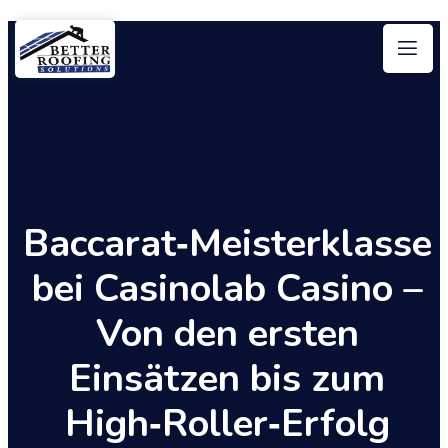
Skip
to
content
Baccarat‑Meisterklasse
bei Casinolab Casino –
Von den ersten
Einsätzen bis zum
High‑Roller‑Erfolg