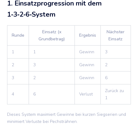
1. Einsatzprogression mit dem
1‑3‑2‑6‑System
Einsatz (x
Nächster
Runde
Ergebnis
Grundbetrag)
Einsatz
1
1
Gewinn
3
2
3
Gewinn
2
3
2
Gewinn
6
Zurück zu
4
6
Verlust
1
Dieses System maximiert Gewinne bei kurzen Siegserien und
minimiert Verluste bei Pechsträhnen.