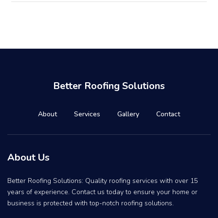
Better Roofing Solutions
About
Services
Gallery
Contact
About Us
Better Roofing Solutions: Quality roofing services with over 15
years of experience. Contact us today to ensure your home or
business is protected with top-notch roofing solutions.