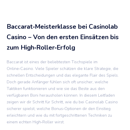
Baccarat‑Meisterklasse bei Casinolab
Casino – Von den ersten Einsätzen bis
zum High‑Roller‑Erfolg
Baccarat ist eines der beliebtesten Tischspiele im
Online‑Casino. Viele Spieler schätzen die klare Strategie, die
schnellen Entscheidungen und das elegante Flair des Spiels.
Doch gerade Anfänger fühlen sich oft unsicher, welche
Taktiken funktionieren und wie sie das Beste aus den
verfügbaren Boni herausholen können. In diesem Leitfaden
zeigen wir dir Schritt für Schritt, wie du bei Casinolab Casino
sicherer spielst, welche Bonus‑Optionen dir den Einstieg
erleichtern und wie du mit fortgeschrittenen Techniken zu
einem echten High‑Roller wirst.