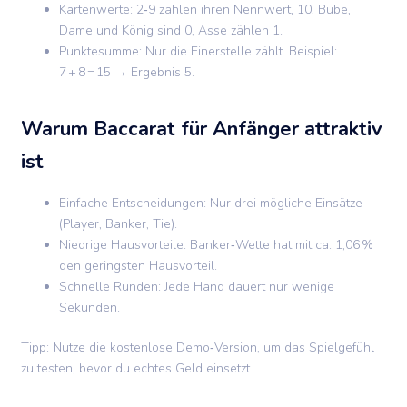
Kartenwerte: 2‑9 zählen ihren Nennwert, 10, Bube,
Dame und König sind 0, Asse zählen 1.
Punktesumme: Nur die Einerstelle zählt. Beispiel:
7 + 8 = 15 → Ergebnis 5.
Warum Baccarat für Anfänger attraktiv
ist
Einfache Entscheidungen: Nur drei mögliche Einsätze
(Player, Banker, Tie).
Niedrige Hausvorteile: Banker‑Wette hat mit ca. 1,06 %
den geringsten Hausvorteil.
Schnelle Runden: Jede Hand dauert nur wenige
Sekunden.
Tipp: Nutze die kostenlose Demo‑Version, um das Spielgefühl
zu testen, bevor du echtes Geld einsetzt.