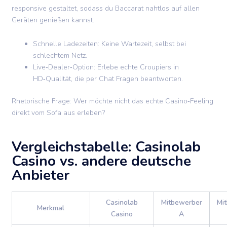
responsive gestaltet, sodass du Baccarat nahtlos auf allen
Geräten genießen kannst.
Schnelle Ladezeiten: Keine Wartezeit, selbst bei
schlechtem Netz.
Live‑Dealer‑Option: Erlebe echte Croupiers in
HD‑Qualität, die per Chat Fragen beantworten.
Rhetorische Frage: Wer möchte nicht das echte Casino‑Feeling
direkt vom Sofa aus erleben?
Vergleichstabelle: Casinolab
Casino vs. andere deutsche
Anbieter
Casinolab
Mitbewerber
Mi
Merkmal
Casino
A