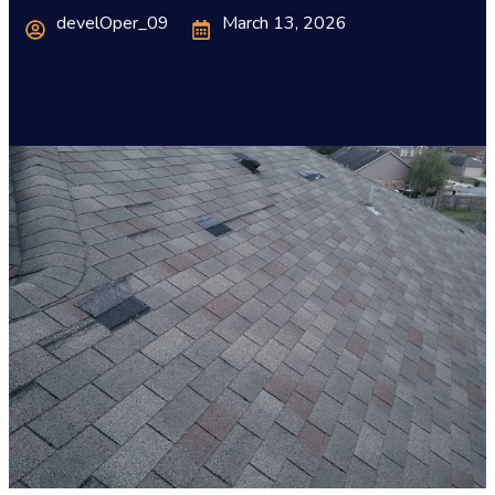
develOper_09
March 13, 2026