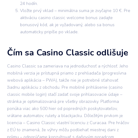
24 hodín.
Vložte prvý vklad – minimálna suma je zvyčajne 10 €. Pre
aktiváciu casino classic welcome bonus zadajte
bonusový kód, ak je vyžadovaný, alebo sa bonus
automaticky pripíše po vklade.
Čím sa Casino Classic odlišuje
Casino Classic sa zameriava na jednoduchosť a rýchlosť. Jeho
mobilná verzia je prístupná priamo z prehliadača (progresívna
webová aplikácia – PWA), takže nie je potrebné sťahovať
žiadnu aplikáciu z obchodu. Pre mobilné prihlásenie (casino
classic mobile login) stačí zadať svoje prihlasovacie údaje –
stránka je optimalizovaná pre všetky obrazovky. Platforma
ponúka viac ako 500 hier od popredných poskytovateľov,
vrátane automatov, rulety a blackjacku. Dôležitým prvkom je
licencia – Casino Classic vlastní licenciu z Curacaa. Pre hráčov
z EÚ to znamená, že výhry môžu podliehať miestnej dani z
príjmu – odporúčame konzultovať s daňovým poradcom.