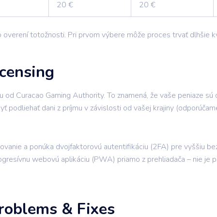
20 €
20 €
 overení totožnosti. Pri prvom výbere môže proces trvať dlhšie kv
icensing
ciu od Curacao Gaming Authority. To znamená, že vaše peniaze sú 
ť podliehať dani z príjmu v závislosti od vašej krajiny (odporúča
rovanie a ponúka dvojfaktorovú autentifikáciu (2FA) pre vyššiu be
gresívnu webovú aplikáciu (PWA) priamo z prehliadača – nie je po
oblems & Fixes