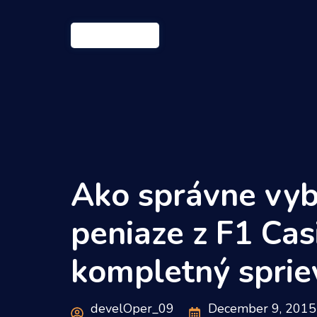
Skip
to
content
Ako správne vyb
peniaze z F1 Cas
kompletný sprie
develOper_09
December 9, 2015