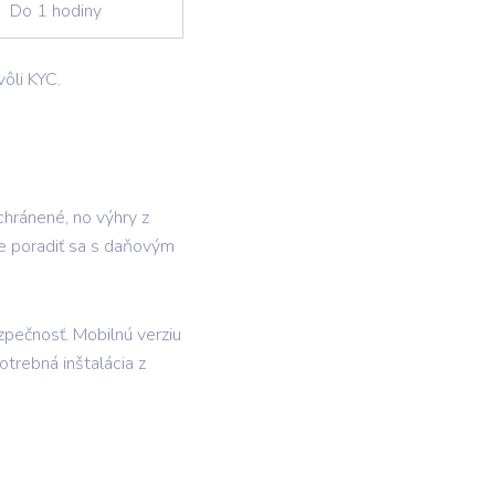
Do 1 hodiny
ôli KYC.
chránené, no výhry z
me poradiť sa s daňovým
zpečnosť. Mobilnú verziu
trebná inštalácia z