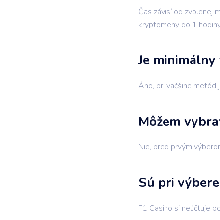
Čas závisí od zvolenej 
kryptomeny do 1 hodiny
Je minimálny
Áno, pri väčšine metód
Môžem vybrať
Nie, pred prvým výbero
Sú pri výbere
F1 Casino si neúčtuje p