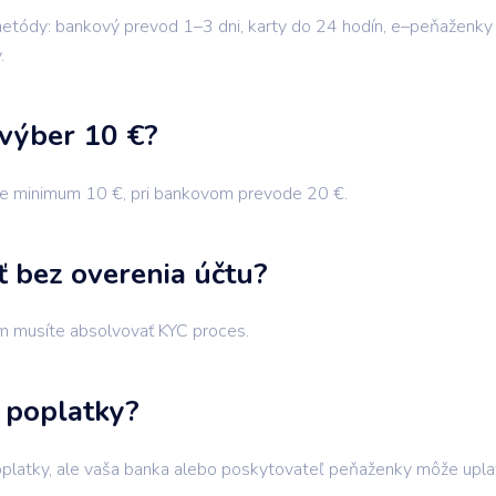
metódy: bankový prevod 1–3 dni, karty do 24 hodín, e–peňaženky
.
 výber 10 €?
 je minimum 10 €, pri bankovom prevode 20 €.
 bez overenia účtu?
m musíte absolvovať KYC proces.
 poplatky?
oplatky, ale vaša banka alebo poskytovateľ peňaženky môže uplat