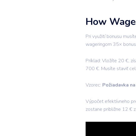
How Wager
Pri využití bonusu musí
wageringom 35× bonus
Príklad: Vložíte 20 €, 
700 €. Musíte staviť ce
Vzorec:
Požiadavka na
Výpočet efektívneho pre
zostane približne 12 € z