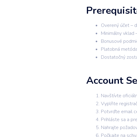
Prerequisi
Overený účet – d
Minimálny vklad –
Bonusové podmienk
Platobná metóda 
Dostatočný zosta
Account S
Navštívte oficiál
Vyplňte registra
Potvrďte email c
Prihláste sa a pr
Nahrajte požadov
Počkajte na schvá