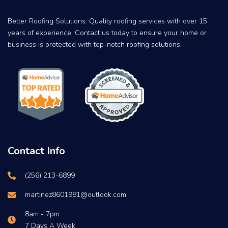
Better Roofing Solutions: Quality roofing services with over 15
years of experience. Contact us today to ensure your home or
business is protected with top-notch roofing solutions.
Contact Info
(256) 213-6899
martinez8601981@outlook.com
8am - 7pm
7 Days A Week