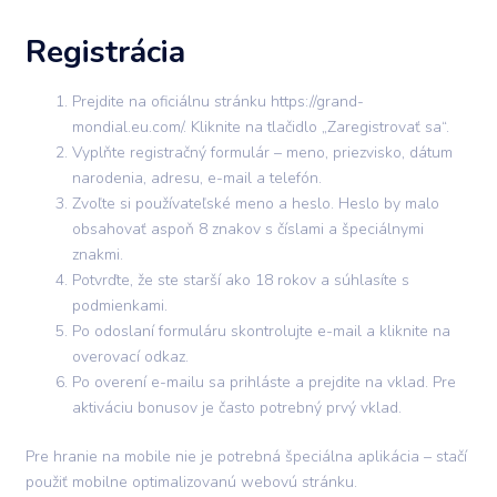
Registrácia
Prejdite na oficiálnu stránku
https://grand-
mondial.eu.com/
. Kliknite na tlačidlo „Zaregistrovať sa“.
Vyplňte registračný formulár – meno, priezvisko, dátum
narodenia, adresu, e-mail a telefón.
Zvoľte si používateľské meno a heslo. Heslo by malo
obsahovať aspoň 8 znakov s číslami a špeciálnymi
znakmi.
Potvrďte, že ste starší ako 18 rokov a súhlasíte s
podmienkami.
Po odoslaní formuláru skontrolujte e-mail a kliknite na
overovací odkaz.
Po overení e-mailu sa prihláste a prejdite na vklad. Pre
aktiváciu bonusov je často potrebný prvý vklad.
Pre hranie na mobile nie je potrebná špeciálna aplikácia – stačí
použiť mobilne optimalizovanú webovú stránku.