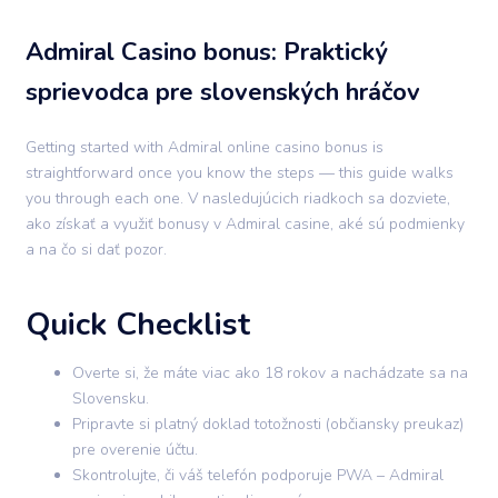
Admiral Casino bonus: Praktický
sprievodca pre slovenských hráčov
Getting started with
Admiral online casino bonus
is
straightforward once you know the steps — this guide walks
you through each one. V nasledujúcich riadkoch sa dozviete,
ako získať a využiť bonusy v Admiral casine, aké sú podmienky
a na čo si dať pozor.
Quick Checklist
Overte si, že máte viac ako 18 rokov a nachádzate sa na
Slovensku.
Pripravte si platný doklad totožnosti (občiansky preukaz)
pre overenie účtu.
Skontrolujte, či váš telefón podporuje PWA – Admiral