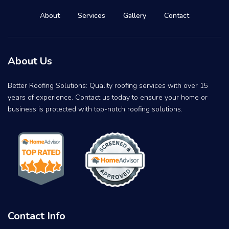
About
Services
Gallery
Contact
About Us
Better Roofing Solutions: Quality roofing services with over 15
years of experience. Contact us today to ensure your home or
business is protected with top-notch roofing solutions.
Contact Info