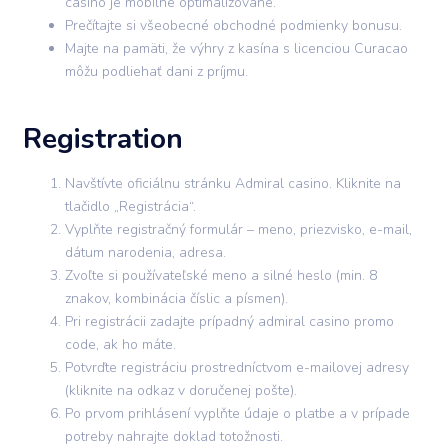
casino je mobilne optimalizované.
Prečítajte si všeobecné obchodné podmienky bonusu.
Majte na pamäti, že výhry z kasína s licenciou Curacao
môžu podliehať dani z príjmu.
Registration
Navštívte oficiálnu stránku Admiral casino. Kliknite na
tlačidlo „Registrácia“.
Vyplňte registračný formulár – meno, priezvisko, e-mail,
dátum narodenia, adresa.
Zvoľte si používateľské meno a silné heslo (min. 8
znakov, kombinácia číslic a písmen).
Pri registrácii zadajte prípadný admiral casino promo
code, ak ho máte.
Potvrďte registráciu prostredníctvom e-mailovej adresy
(kliknite na odkaz v doručenej pošte).
Po prvom prihlásení vyplňte údaje o platbe a v prípade
potreby nahrajte doklad totožnosti.